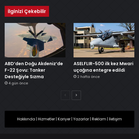
İlginizi Çekebilir
ABD’den Doğu Akdeniz’de
ASELFLIR-500 ilk kez Mwari
F-22 Şovu: Tanker
uçağına entegre edildi
Desteğiyle Sızma
2 hafta önce
4 gün önce
Önceki
Sonraki
Hakkında
|
Hizmetler
|
Kariyer
|
Yazarlar
|
Reklam
|
İletişim