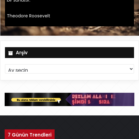
bir sanattır."
Theodore Roosevelt
Arşiv
A
r
ş
i
v
7 Günün Trendleri