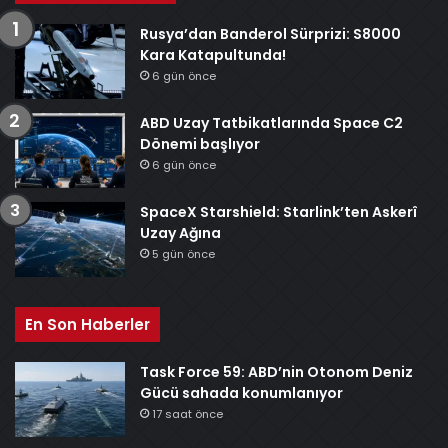
Rusya’dan Banderol Sürprizi: S8000
Kara Katapultunda!
6 gün önce
ABD Uzay Tatbikatlarında Space C2
Dönemi başlıyor
6 gün önce
SpaceX Starshield: Starlink’ten Askerî
Uzay Ağına
5 gün önce
En Son Haberler
Task Force 59: ABD’nin Otonom Deniz
Gücü sahada konumlanıyor
17 saat önce