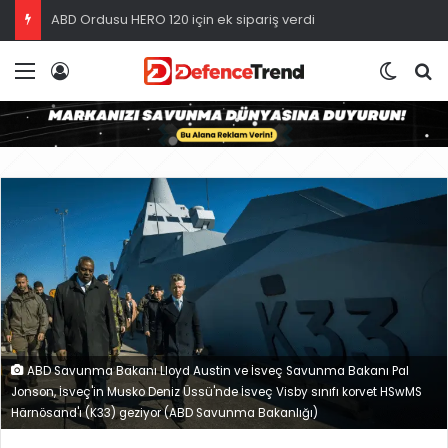
ABD Ordusu HERO 120 için ek sipariş verdi
Menü
Giriş
Dış gö
A
ABD Savunma Bakanı Lloyd Austin ve İsveç Savunma Bakanı Pal
Jonson, İsveç'in Musko Deniz Üssü'nde İsveç Visby sınıfı korvet HSwMS
Härnösand'ı (K33) geziyor (ABD Savunma Bakanlığı)