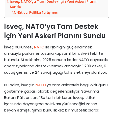
İsveç, NATO’ya Tam Destek İçin Yeni Askeri Planını
o
Sundu
s
Nükleer Politika Tartışması
t
a
İsveç, NATO’ya Tam Destek
g
İçin Yeni Askeri Planını Sundu
ö
n
d
İsveç hükümeti,
NATO
ile işbirliğini güçlendirmek
e
amacıyla parlamentosuna kapsamlı bir askeri teklifte
r
bulundu. Stockholm, 2025 sonuna kadar NATO caydırıcılık
m
operasyonlarına destek vermek amacıyla 1.200 asker, 6
e
savaş gemisi ve 24 savaş uçağı tahsis etmeyi planlıyor.
k
Bu adım, İsveç’in
NATO
’ya tam anlamıyla bağlı olduğunu
gösterme çabası olarak değerlendiriliyor. Savunma
Bakanı Pål Jonson, “Bu tarihi bir karar. İsveç, ittifak
içerisinde dayanışma politikası yürüteceğini zaten
beyan etmişti. Şimdi bunu ilk kez bir müttefik olarak