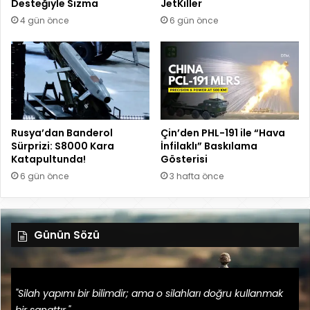
Desteğiyle Sızma
JetKiller
4 gün önce
6 gün önce
Rusya’dan Banderol
Çin’den PHL-191 ile “Hava
Sürprizi: S8000 Kara
İnfilaklı” Baskılama
Katapultunda!
Gösterisi
6 gün önce
3 hafta önce
Günün Sözü
"Silah yapımı bir bilimdir; ama o silahları doğru kullanmak