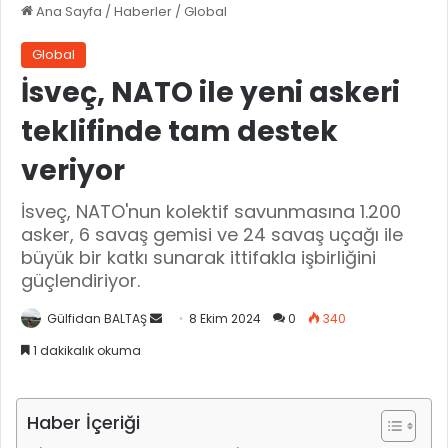
Ana Sayfa
/
Haberler
/
Global
Global
İsveç, NATO ile yeni askeri
teklifinde tam destek
veriyor
İsveç, NATO'nun kolektif savunmasına 1.200
asker, 6 savaş gemisi ve 24 savaş uçağı ile
büyük bir katkı sunarak ittifakla işbirliğini
güçlendiriyor.
Gülfidan BALTAŞ
B
8 Ekim 2024
0
340
i
1 dakikalık okuma
r
e
-
Haber İçeriği
p