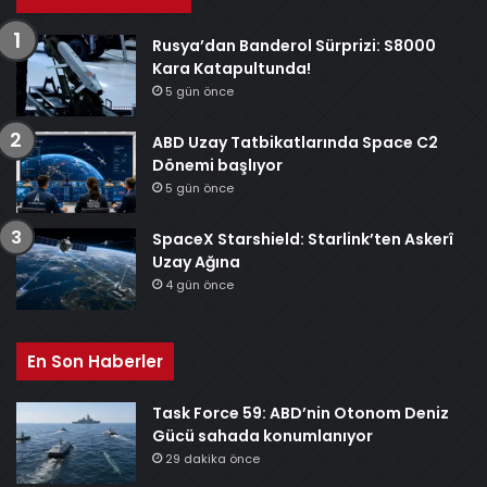
Rusya’dan Banderol Sürprizi: S8000
Kara Katapultunda!
5 gün önce
ABD Uzay Tatbikatlarında Space C2
Dönemi başlıyor
5 gün önce
SpaceX Starshield: Starlink’ten Askerî
Uzay Ağına
4 gün önce
En Son Haberler
Task Force 59: ABD’nin Otonom Deniz
Gücü sahada konumlanıyor
29 dakika önce