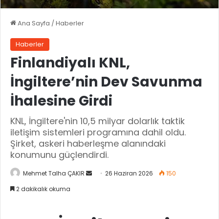
Ana Sayfa
/
Haberler
Haberler
Finlandiyalı KNL,
İngiltere’nin Dev Savunma
İhalesine Girdi
KNL, İngiltere'nin 10,5 milyar dolarlık taktik
iletişim sistemleri programına dahil oldu.
Şirket, askeri haberleşme alanındaki
konumunu güçlendirdi.
Mehmet Talha ÇAKIR
B
26 Haziran 2026
150
i
2 dakikalık okuma
r
e