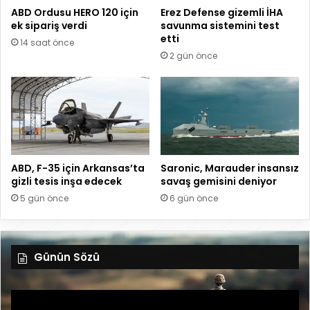
ABD Ordusu HERO 120 için
Erez Defense gizemli İHA
ek sipariş verdi
savunma sistemini test
etti
14 saat önce
2 gün önce
ABD, F-35 için Arkansas’ta
Saronic, Marauder insansız
gizli tesis inşa edecek
savaş gemisini deniyor
5 gün önce
6 gün önce
Günün Sözü