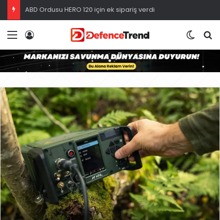
ABD Ordusu HERO 120 için ek sipariş verdi
Menü
Giriş
Dış gö
A