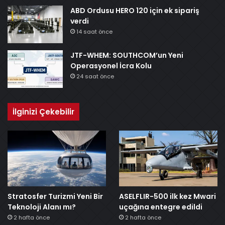
ABD Ordusu HERO 120 için ek sipariş
verdi
14 saat önce
JTF-WHEM: SOUTHCOM’un Yeni
Operasyonel İcra Kolu
24 saat önce
İlginizi Çekebilir
Stratosfer Turizmi Yeni Bir
ASELFLIR-500 ilk kez Mwari
Teknoloji Alanı mı?
uçağına entegre edildi
2 hafta önce
2 hafta önce