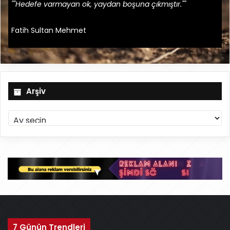
""Hedefe varmayan ok, yaydan boşuna çıkmıştır.""
Fatih Sultan Mehmet
Arşiv
A
r
ş
i
v
7 Günün Trendleri