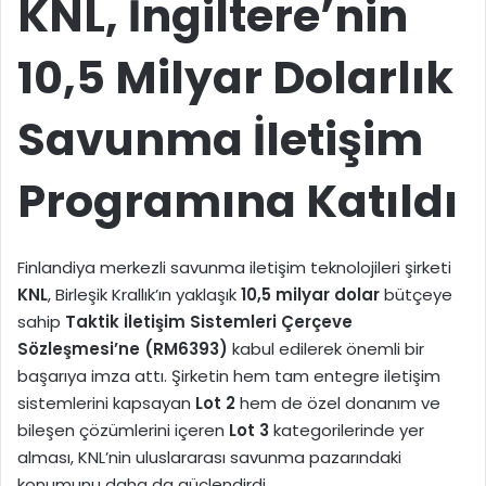
KNL, İngiltere’nin
-
p
o
10,5 Milyar Dolarlık
s
t
Savunma İletişim
a
g
Programına Katıldı
ö
n
d
e
Finlandiya merkezli savunma iletişim teknolojileri şirketi
r
KNL
, Birleşik Krallık’ın yaklaşık
10,5 milyar dolar
bütçeye
m
sahip
Taktik İletişim Sistemleri Çerçeve
e
Sözleşmesi’ne (RM6393)
kabul edilerek önemli bir
k
başarıya imza attı. Şirketin hem tam entegre iletişim
sistemlerini kapsayan
Lot 2
hem de özel donanım ve
bileşen çözümlerini içeren
Lot 3
kategorilerinde yer
alması, KNL’nin uluslararası savunma pazarındaki
konumunu daha da güçlendirdi.