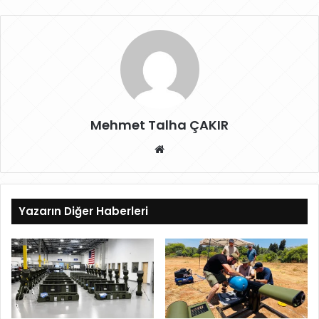
Mehmet Talha ÇAKIR
W
eb
sit
esi
Yazarın Diğer Haberleri