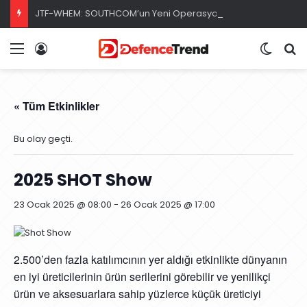
JTF-WHEM: SOUTHCOM’un Yeni Operasyonel İcra Kolu
Menü
Giriş
Dış gö
A
« Tüm Etkinlikler
Bu olay geçti.
2025 SHOT Show
23 Ocak 2025 @ 08:00
-
26 Ocak 2025 @ 17:00
2.500’den fazla katılımcının yer aldığı etkinlikte dünyanın
en iyi üreticilerinin ürün serilerini görebilir ve yenilikçi
ürün ve aksesuarlara sahip yüzlerce küçük üreticiyi