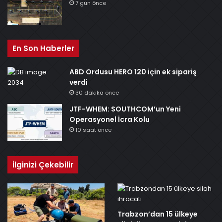
7 gün önce
En Son Haberler
ABD Ordusu HERO 120 için ek sipariş
verdi
30 dakika önce
JTF-WHEM: SOUTHCOM’un Yeni
Operasyonel İcra Kolu
10 saat önce
İlginizi Çekebilir
Trabzon’dan 15 ülkeye