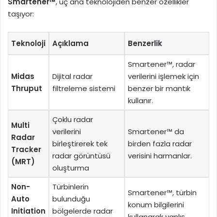
Smartener™
, üç ana teknolojiden benzer özellikler
taşıyor:
Teknoloji
Açıklama
Benzerlik
Smartener™, radar
Midas
Dijital radar
verilerini işlemek için
Thruput
filtreleme sistemi
benzer bir mantık
kullanır.
Çoklu radar
Multi
verilerini
Smartener™ da
Radar
birleştirerek tek
birden fazla radar
Tracker
radar görüntüsü
verisini harmanlar.
(MRT)
oluşturma
Non-
Türbinlerin
Smartener™, türbin
Auto
bulunduğu
konum bilgilerini
Initiation
bölgelerde radar
kullanarak yanlış