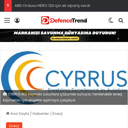
ABD Ordusu HERO 120 için ek sipariş verdi
Menü
Giriş
Dış gö
A
CYRRUS RES kaynaklı sorunlara çözümler sunuyor, Yenilenebilir enerji
kaynakları için engeller aşılmaya çalışılıyor
Ana Sayfa
/
Haberler
/
Enerji
Enerji