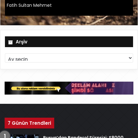
Fatih Sultan Mehmet
Arşiv
A
r
ş
i
v
7 Günün Trendleri
Rusya’dan Banderol Sürprizi: S8000