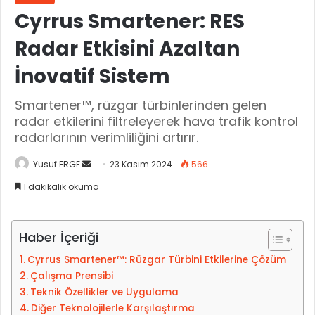
Cyrrus Smartener: RES
Radar Etkisini Azaltan
İnovatif Sistem
Smartener™, rüzgar türbinlerinden gelen
radar etkilerini filtreleyerek hava trafik kontrol
radarlarının verimliliğini artırır.
Yusuf ERGE
B
23 Kasım 2024
566
i
1 dakikalık okuma
r
e
-
Haber İçeriği
p
Cyrrus Smartener™: Rüzgar Türbini Etkilerine Çözüm
o
Çalışma Prensibi
s
Teknik Özellikler ve Uygulama
t
Diğer Teknolojilerle Karşılaştırma