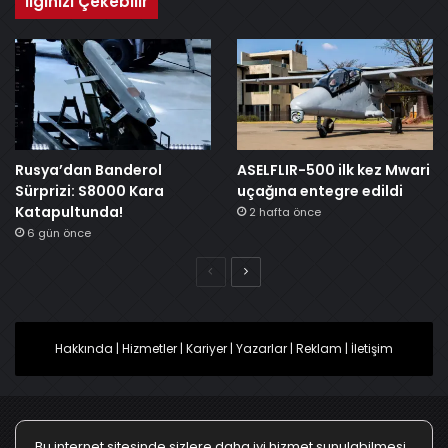
İlginizi Çekebilir
Rusya’dan Banderol
ASELFLIR-500 ilk kez Mwari
Sürprizi: S8000 Kara
uçağına entegre edildi
Katapultunda!
2 hafta önce
6 gün önce
Önceki
Sonraki
Hakkında
|
Hizmetler
|
Kariyer
|
Yazarlar
|
Reklam
|
İletişim
Bu internet sitesinde sizlere daha iyi hizmet sunulabilmesi