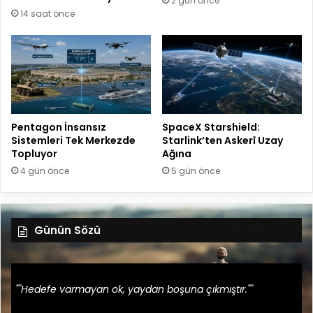
2 gün önce
14 saat önce
Pentagon İnsansız
SpaceX Starshield:
Sistemleri Tek Merkezde
Starlink’ten Askerî Uzay
Topluyor
Ağına
4 gün önce
5 gün önce
Günün Sözü
""Hedefe varmayan ok, yaydan boşuna çıkmıştır.""