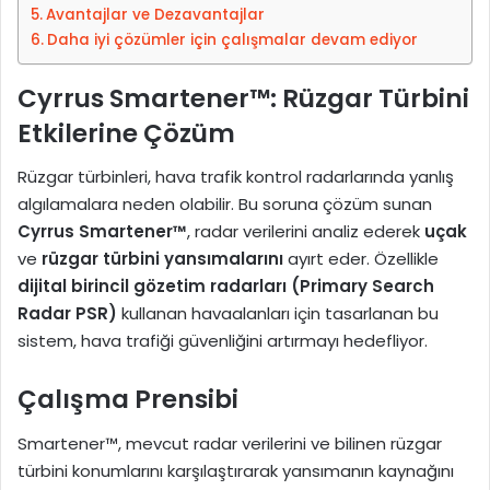
a
Avantajlar ve Dezavantajlar
g
Daha iyi çözümler için çalışmalar devam ediyor
ö
n
Cyrrus Smartener™: Rüzgar Türbini
d
Etkilerine Çözüm
e
r
Rüzgar türbinleri, hava trafik kontrol radarlarında yanlış
m
algılamalara neden olabilir. Bu soruna çözüm sunan
e
Cyrrus Smartener™
, radar verilerini analiz ederek
uçak
k
ve
rüzgar türbini yansımalarını
ayırt eder. Özellikle
dijital birincil gözetim radarları (Primary Search
Radar PSR)
kullanan havaalanları için tasarlanan bu
sistem, hava trafiği güvenliğini artırmayı hedefliyor.
Çalışma Prensibi
Smartener™, mevcut radar verilerini ve bilinen rüzgar
türbini konumlarını karşılaştırarak yansımanın kaynağını