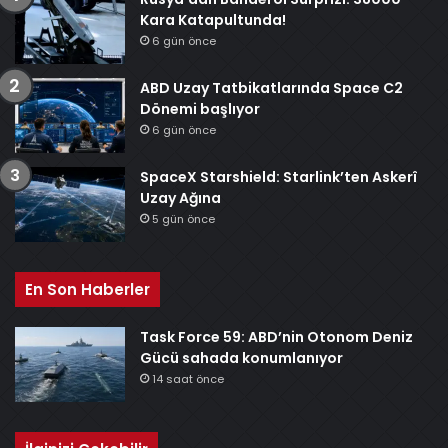
Kara Katapultunda!
6 gün önce
ABD Uzay Tatbikatlarında Space C2
Dönemi başlıyor
6 gün önce
SpaceX Starshield: Starlink’ten Askerî
Uzay Ağına
5 gün önce
En Son Haberler
Task Force 59: ABD’nin Otonom Deniz
Gücü sahada konumlanıyor
14 saat önce