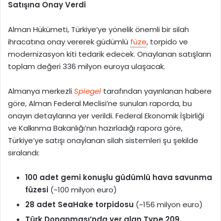
Satışına Onay Verdi
p
o
Alman Hükümeti, Türkiye’ye yönelik önemli bir silah
s
ihracatına onay vererek güdümlü
füze
, torpido ve
t
modernizasyon kiti tedarik edecek. Onaylanan satışların
a
toplam değeri 336 milyon euroya ulaşacak.
g
ö
n
Almanya merkezli
Spiegel
tarafından yayınlanan habere
d
göre, Alman Federal Meclisi’ne sunulan raporda, bu
e
onayın detaylarına yer verildi. Federal Ekonomik İşbirliği
r
ve Kalkınma Bakanlığı’nın hazırladığı rapora göre,
m
Türkiye’ye satışı onaylanan silah sistemleri şu şekilde
e
sıralandı:
k
100 adet gemi konuşlu güdümlü hava savunma
füzesi
(~100 milyon euro)
28 adet SeaHake torpidosu
(~156 milyon euro)
Türk Donanması’nda yer alan Type 209