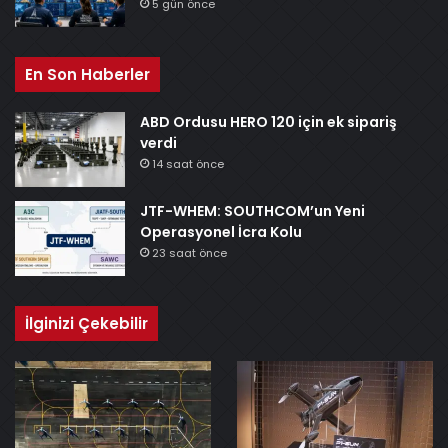
5 gün önce
En Son Haberler
ABD Ordusu HERO 120 için ek sipariş
verdi
14 saat önce
JTF-WHEM: SOUTHCOM’un Yeni
Operasyonel İcra Kolu
23 saat önce
İlginizi Çekebilir