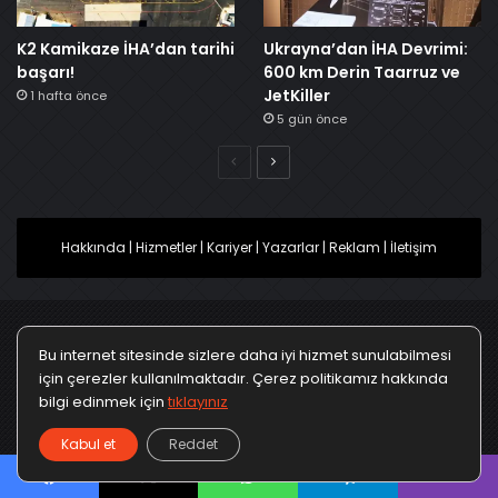
K2 Kamikaze İHA’dan tarihi
Ukrayna’dan İHA Devrimi:
başarı!
600 km Derin Taarruz ve
JetKiller
1 hafta önce
5 gün önce
Önceki
Sonraki
Hakkında
|
Hizmetler
|
Kariyer
|
Yazarlar
|
Reklam
|
İletişim
Bu internet sitesinde sizlere daha iyi hizmet sunulabilmesi
Ana Sayfa
Gizlilik Politikası
Çerez Politikası
için çerezler kullanılmaktadır. Çerez politikamız hakkında
bilgi edinmek için
tıklayınız
Türkçe
Kullanım Koşulları
KVKK Politikası
▼
Kabul et
Reddet