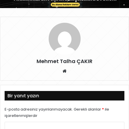
Mehmet Talha ÇAKIR
W
eb
sit
esi
Bir yanıt yazın
E-posta adresiniz yayınlanmayacak.
Gerekli alanlar
*
ile
işaretlenmişlerdir
Y