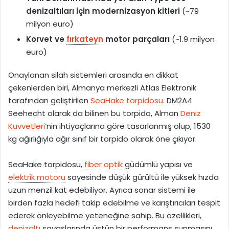
denizaltıları için modernizasyon kitleri
(~79
milyon euro)
Korvet ve
fırkateyn
motor parçaları
(~1.9 milyon
euro)
Onaylanan silah sistemleri arasında en dikkat
çekenlerden biri, Almanya merkezli Atlas Elektronik
tarafından geliştirilen
SeaHake torpidosu
. DM2A4
Seehecht olarak da bilinen bu torpido, Alman
Deniz
Kuvvetleri
‘nin ihtiyaçlarına göre tasarlanmış olup, 1530
kg ağırlığıyla ağır sınıf bir torpido olarak öne çıkıyor.
SeaHake torpidosu,
fiber optik
güdümlü yapısı ve
elektrik motoru
sayesinde düşük gürültü ile yüksek hızda
uzun menzil kat edebiliyor. Ayrıca sonar sistemi ile
birden fazla hedefi takip edebilme ve karıştırıcıları tespit
ederek önleyebilme yeteneğine sahip. Bu özellikleri,
denizaltı
savaşlarında üstün bir performans sunmasını