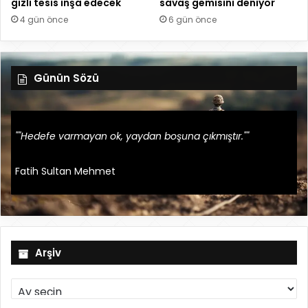
gizli tesis inşa edecek
savaş gemisini deniyor
4 gün önce
6 gün önce
Günün Sözü
""Hedefe varmayan ok, yaydan boşuna çıkmıştır.""
Fatih Sultan Mehmet
Arşiv
A
r