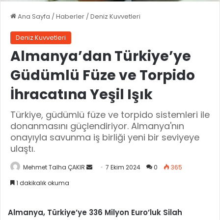
Ana Sayfa
/
Haberler
/
Deniz Kuvvetleri
Deniz Kuvvetleri
Almanya’dan Türkiye’ye
Güdümlü Füze ve Torpido
İhracatına Yeşil Işık
Türkiye, güdümlü füze ve torpido sistemleri ile
donanmasını güçlendiriyor. Almanya'nın
onayıyla savunma iş birliği yeni bir seviyeye
ulaştı.
Mehmet Talha ÇAKIR
B
7 Ekim 2024
0
365
i
1 dakikalık okuma
r
e
Almanya, Türkiye’ye 336 Milyon Euro’luk Silah
-