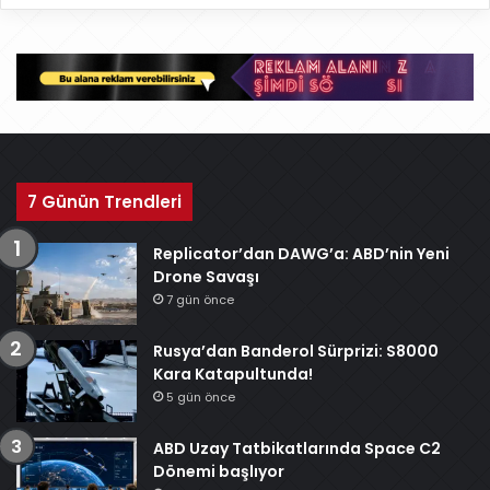
ş
i
v
7 Günün Trendleri
Replicator’dan DAWG’a: ABD’nin Yeni
Drone Savaşı
7 gün önce
Rusya’dan Banderol Sürprizi: S8000
Kara Katapultunda!
5 gün önce
ABD Uzay Tatbikatlarında Space C2
Dönemi başlıyor