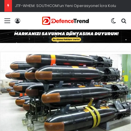
JTF-WHEM: SOUTHCOM’un Yeni Operasyonel İcra Kolu
Menü
Giriş
Dış gö
A