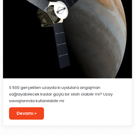
S 500 gerçekten uzayda ki uydulara angajman
sağlayabilecek kadar güçlü bir silah olabilir mi? Uzay
savaşlarında kullanılabilir mi
Devamı »