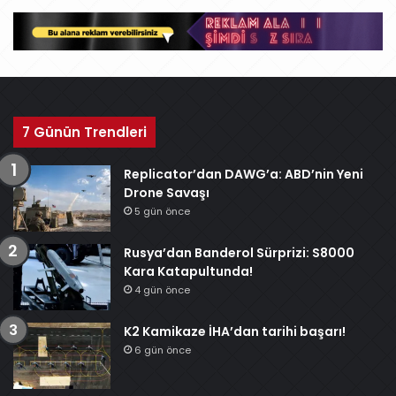
v
7 Günün Trendleri
Replicator’dan DAWG’a: ABD’nin Yeni
Drone Savaşı
5 gün önce
Rusya’dan Banderol Sürprizi: S8000
Kara Katapultunda!
4 gün önce
K2 Kamikaze İHA’dan tarihi başarı!
6 gün önce