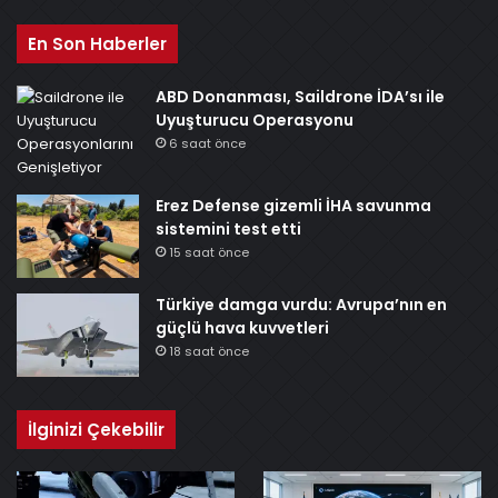
En Son Haberler
ABD Donanması, Saildrone İDA’sı ile
Uyuşturucu Operasyonu
6 saat önce
Erez Defense gizemli İHA savunma
sistemini test etti
15 saat önce
Türkiye damga vurdu: Avrupa’nın en
güçlü hava kuvvetleri
18 saat önce
İlginizi Çekebilir