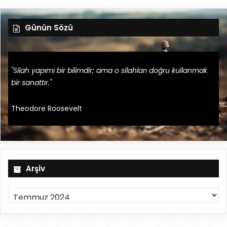
Günün Sözü
"Silah yapımı bir bilimdir; ama o silahları doğru kullanmak
bir sanattır."
Theodore Roosevelt
Arşiv
A
r
ş
i