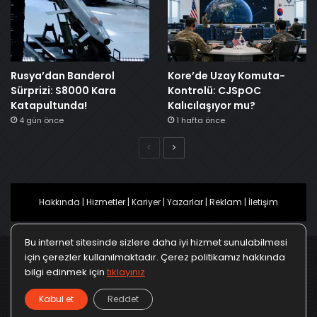
Rusya’dan Banderol
Kore’de Uzay Komuta-
Sürprizi: S8000 Kara
Kontrolü: CJSpOC
Katapultunda!
Kalıcılaşıyor mu?
4 gün önce
1 hafta önce
Önceki
Sonraki
Hakkında
|
Hizmetler
|
Kariyer
|
Yazarlar
|
Reklam
|
İletişim
Bu internet sitesinde sizlere daha iyi hizmet sunulabilmesi
için çerezler kullanılmaktadır. Çerez politikamız hakkında
bilgi edinmek için
tıklayınız
Ana Sayfa
Gizlilik Politikası
Çerez Politikası
Kabul et
Reddet
Türkçe
Kullanım Koşulları
KVKK Politikası
▼