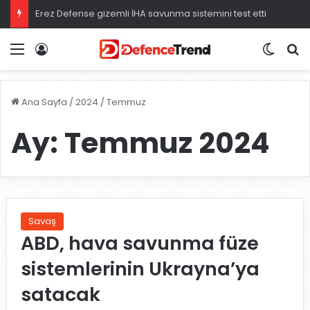
Erez Defense gizemli İHA savunma sistemini test etti
Menü
Giriş
Dış gö
A
Ana Sayfa
/
2024
/
Temmuz
Ay:
Temmuz 2024
Savaş
ABD, hava savunma füze
sistemlerinin Ukrayna’ya
satacak