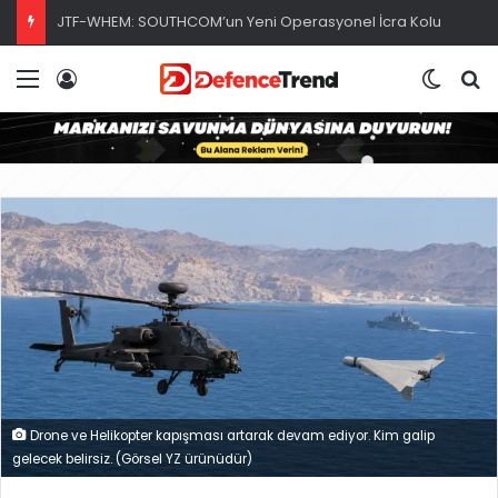
ABD Donanması, Saildrone İDA’sı ile Uyuşturucu Operasyonu
Menü
Giriş
Dış gö
A
Drone ve Helikopter kapışması artarak devam ediyor. Kim galip
gelecek belirsiz. (Görsel YZ ürünüdür)