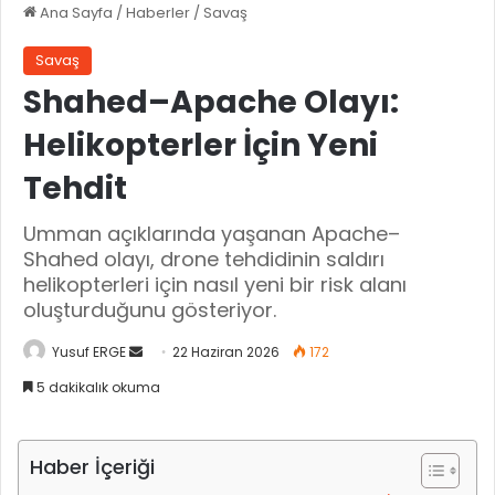
Ana Sayfa
/
Haberler
/
Savaş
Savaş
Shahed–Apache Olayı:
Helikopterler İçin Yeni
Tehdit
Umman açıklarında yaşanan Apache–
Shahed olayı, drone tehdidinin saldırı
helikopterleri için nasıl yeni bir risk alanı
oluşturduğunu gösteriyor.
Yusuf ERGE
B
22 Haziran 2026
172
i
5 dakikalık okuma
r
e
-
Haber İçeriği
p