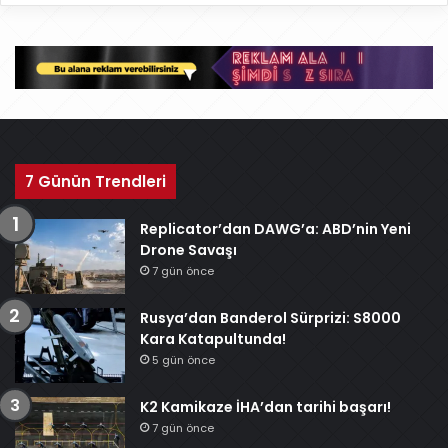
ş
i
v
7 Günün Trendleri
Replicator’dan DAWG’a: ABD’nin Yeni
Drone Savaşı
7 gün önce
Rusya’dan Banderol Sürprizi: S8000
Kara Katapultunda!
5 gün önce
K2 Kamikaze İHA’dan tarihi başarı!
7 gün önce