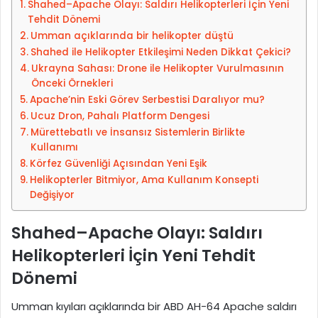
Shahed–Apache Olayı: Saldırı Helikopterleri İçin Yeni
o
Tehdit Dönemi
s
Umman açıklarında bir helikopter düştü
t
Shahed ile Helikopter Etkileşimi Neden Dikkat Çekici?
a
Ukrayna Sahası: Drone ile Helikopter Vurulmasının
g
Önceki Örnekleri
ö
Apache’nin Eski Görev Serbestisi Daralıyor mu?
n
Ucuz Dron, Pahalı Platform Dengesi
d
Mürettebatlı ve İnsansız Sistemlerin Birlikte
Kullanımı
e
Körfez Güvenliği Açısından Yeni Eşik
r
Helikopterler Bitmiyor, Ama Kullanım Konsepti
m
Değişiyor
e
k
Shahed–Apache Olayı: Saldırı
Helikopterleri İçin Yeni Tehdit
Dönemi
Umman kıyıları açıklarında bir ABD AH-64 Apache saldırı