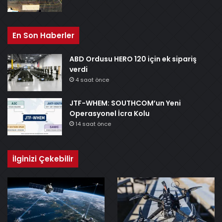
En Son Haberler
ABD Ordusu HERO 120 için ek sipariş
verdi
4 saat önce
JTF-WHEM: SOUTHCOM’un Yeni
Operasyonel İcra Kolu
14 saat önce
İlginizi Çekebilir