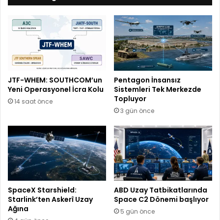
JTF-WHEM: SOUTHCOM’un
Pentagon İnsansız
Yeni Operasyonel İcra Kolu
Sistemleri Tek Merkezde
Topluyor
14 saat önce
3 gün önce
SpaceX Starshield:
ABD Uzay Tatbikatlarında
Starlink’ten Askerî Uzay
Space C2 Dönemi başlıyor
Ağına
5 gün önce