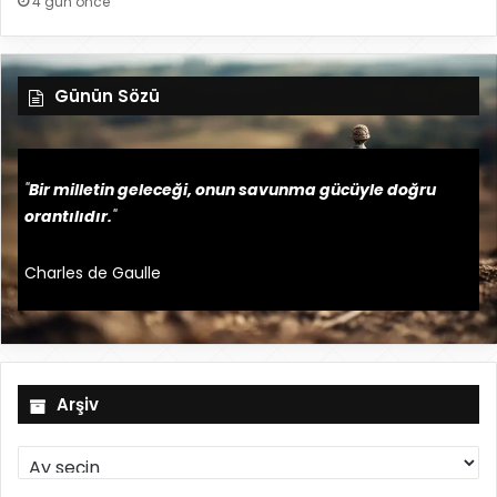
4 gün önce
Günün Sözü
"
Bir milletin geleceği, onun savunma gücüyle doğru
orantılıdır.
"
Charles de Gaulle
Arşiv
A
r