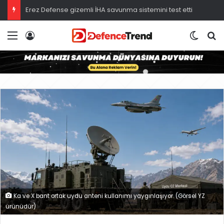
Erez Defense gizemli İHA savunma sistemini test etti
Menü
Giriş
Dış gö
A
Ka ve X bant ortak uydu anteni kullanımı yaygınlaşıyor. (Görsel YZ
ürünüdür)