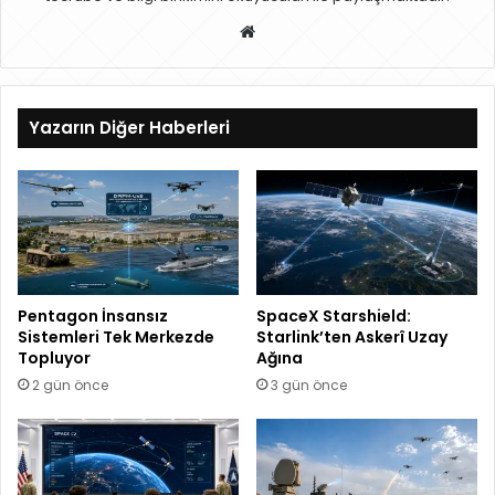
W
eb
sit
esi
Yazarın Diğer Haberleri
Pentagon İnsansız
SpaceX Starshield:
Sistemleri Tek Merkezde
Starlink’ten Askerî Uzay
Topluyor
Ağına
2 gün önce
3 gün önce