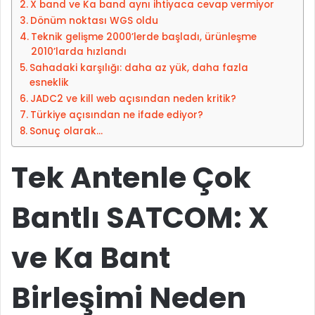
X band ve Ka band aynı ihtiyaca cevap vermiyor
s
Dönüm noktası WGS oldu
t
Teknik gelişme 2000’lerde başladı, ürünleşme
a
2010’larda hızlandı
g
Sahadaki karşılığı: daha az yük, daha fazla
ö
esneklik
n
JADC2 ve kill web açısından neden kritik?
d
Türkiye açısından ne ifade ediyor?
e
Sonuç olarak…
r
m
Tek Antenle Çok
e
k
Bantlı SATCOM: X
ve Ka Bant
Birleşimi Neden