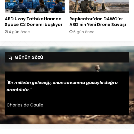
ABD Uzay Tatbikatlarında
Replicator’dan DAWG’a:
Space C2 Dönemi başlıyor
ABD’nin Yeni Drone Savaşı
4 gün önce
6 gün önce
Günün Sözü
"
Bir milletin geleceği, onun savunma gücüyle doğru
orantılıdır.
"
Charles de Gaulle