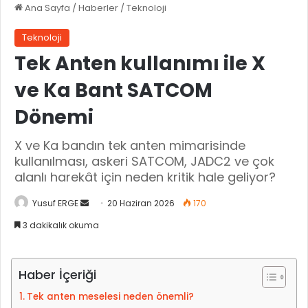
Ana Sayfa
/
Haberler
/
Teknoloji
Teknoloji
Tek Anten kullanımı ile X
ve Ka Bant SATCOM
Dönemi
X ve Ka bandın tek anten mimarisinde
kullanılması, askeri SATCOM, JADC2 ve çok
alanlı harekât için neden kritik hale geliyor?
Yusuf ERGE
B
20 Haziran 2026
170
i
3 dakikalık okuma
r
e
-
Haber İçeriği
p
Tek anten meselesi neden önemli?
o