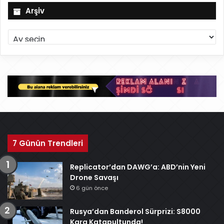
Arşiv
A
r
ş
i
v
7 Günün Trendleri
Replicator’dan DAWG’a: ABD’nin Yeni
Drone Savaşı
6 gün önce
Rusya’dan Banderol Sürprizi: S8000
Kara Katapultunda!