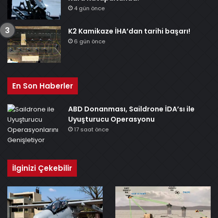
4 gün önce
K2 Kamikaze İHA’dan tarihi başarı!
6 gün önce
En Son Haberler
ABD Donanması, Saildrone İDA’sı ile
Uyuşturucu Operasyonu
17 saat önce
İlginizi Çekebilir