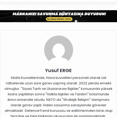
Yusuf ERGE
Silahlı Kuvvetlerinde, Hava kuvvetleri personeli olarak üst
rütbelerde uzun süre görev yapmış olarak. 2022 yılında emekli
olmuştur. "Siyasi Tarih ve Uluslararası İlişkiler" konusunda yüksek
lisans yaptıktan sonra "Halkla ilişkiler ve Tanıtım" bölümünde
ikinci üniversite okudu. NATO da "Stratejik İletişim" danışmanı
olarak görev yaptı. Halen savunma sanayisinde görevler
almaktadır. DefenceTrend kurucusu ve editörlerinden birisi olup
tecrübe ve bilgi birikimini okuyucuları ile paylaşmaktadır.