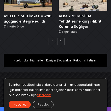
ASELFLIR-500 ilk kez Mwari
ALKA YESS Mini İHA
uçağına entegre edildi
Tehditlerine Karşı Hibrit
Koruma Sağlıyor
1 hafta önce
5 gün önce
Önceki
Sonraki
Hakkında
|
Hizmetler
|
Kariyer
|
Yazarlar
|
Reklam
|
İletişim
Bu internet sitesinde sizlere daha iyi hizmet sunulabilmesi
Ana Sayfa
Gizlilik Politikası
Çerez Politikası
için çerezler kullanılmaktadır. Çerez politikamız hakkında
bilgi edinmek için
tıklayınız
Türkçe
Kullanım Koşulları
KVKK Politikası
▼
Kabul et
Reddet