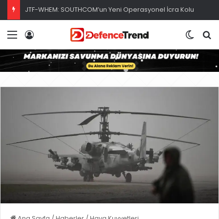
JTF-WHEM: SOUTHCOM’un Yeni Operasyonel İcra Kolu
Menü
Giriş
Dış gö
A
Ana Sayfa
/
Haberler
/
Hava Kuvvetleri