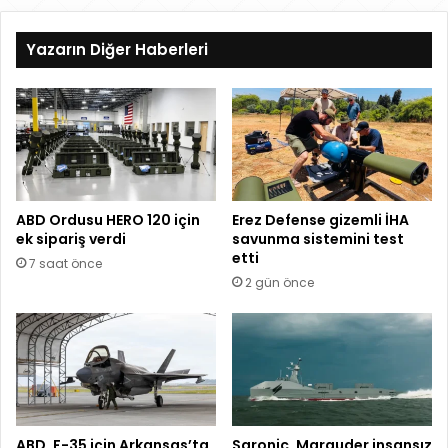
sit
esi
Yazarın Diğer Haberleri
ABD Ordusu HERO 120 için
Erez Defense gizemli İHA
ek sipariş verdi
savunma sistemini test
etti
7 saat önce
2 gün önce
ABD, F-35 için Arkansas’ta
Saronic, Marauder insansız