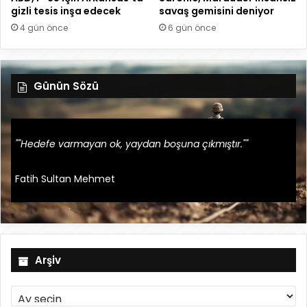
gizli tesis inşa edecek
savaş gemisini deniyor
4 gün önce
6 gün önce
Günün Sözü
""Hedefe varmayan ok, yaydan boşuna çıkmıştır.""
Fatih Sultan Mehmet
Arşiv
A