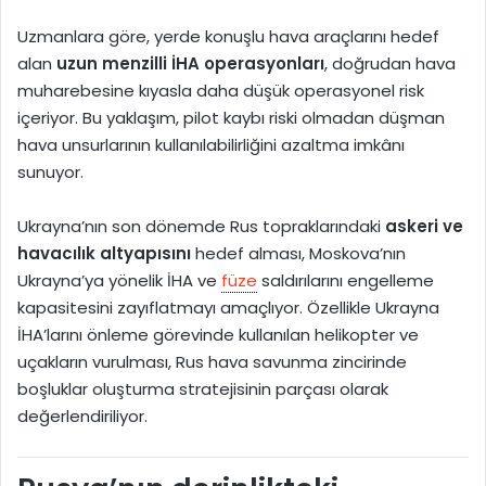
Uzmanlara göre, yerde konuşlu hava araçlarını hedef
alan
uzun menzilli İHA operasyonları
, doğrudan hava
muharebesine kıyasla daha düşük operasyonel risk
içeriyor. Bu yaklaşım, pilot kaybı riski olmadan düşman
hava unsurlarının kullanılabilirliğini azaltma imkânı
sunuyor.
Ukrayna’nın son dönemde Rus topraklarındaki
askeri ve
havacılık altyapısını
hedef alması, Moskova’nın
Ukrayna’ya yönelik İHA ve
füze
saldırılarını engelleme
kapasitesini zayıflatmayı amaçlıyor. Özellikle Ukrayna
İHA’larını önleme görevinde kullanılan helikopter ve
uçakların vurulması, Rus hava savunma zincirinde
boşluklar oluşturma stratejisinin parçası olarak
değerlendiriliyor.