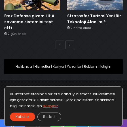
Erez Defense gizemli İHA
Stratosfer Turizmi Yeni Bir
savunma sistemini test
Teknoloji Alanı mı?
etti
2 hafta önce
2 gün önce
Önceki
Sonraki
Hakkında
|
Hizmetler
|
Kariyer
|
Yazarlar
|
Reklam
|
İletişim
Bu internet sitesinde sizlere daha iyi hizmet sunulabilmesi
Ana Sayfa
Gizlilik Politikası
Çerez Politikası
için çerezler kullanılmaktadır. Çerez politikamız hakkında
bilgi edinmek için
tıklayınız
Türkçe
Kullanım Koşulları
KVKK Politikası
▼
Kabul et
Reddet