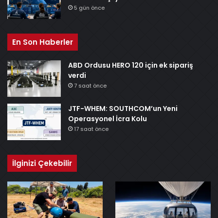
5 gün önce
En Son Haberler
ABD Ordusu HERO 120 için ek sipariş
verdi
7 saat önce
JTF-WHEM: SOUTHCOM’un Yeni
Operasyonel İcra Kolu
17 saat önce
İlginizi Çekebilir