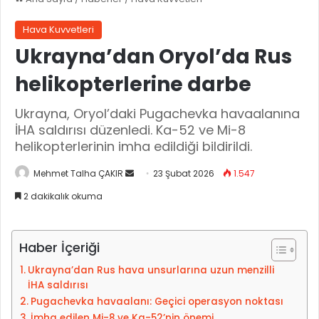
Hava Kuvvetleri
Ukrayna’dan Oryol’da Rus
helikopterlerine darbe
Ukrayna, Oryol’daki Pugachevka havaalanına
İHA saldırısı düzenledi. Ka-52 ve Mi-8
helikopterlerinin imha edildiği bildirildi.
Mehmet Talha ÇAKIR
B
23 Şubat 2026
1.547
i
2 dakikalık okuma
r
e
-
Haber İçeriği
p
Ukrayna’dan Rus hava unsurlarına uzun menzilli
o
İHA saldırısı
s
Pugachevka havaalanı: Geçici operasyon noktası
t
İmha edilen Mi-8 ve Ka-52’nin önemi