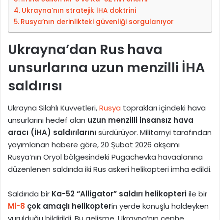
a
Ukrayna’nın stratejik İHA doktrini
g
Rusya’nın derinlikteki güvenliği sorgulanıyor
ö
n
Ukrayna’dan Rus hava
d
unsurlarına uzun menzilli İHA
e
r
saldırısı
m
e
Ukrayna Silahlı Kuvvetleri
,
Rusya
toprakları içindeki hava
k
unsurlarını hedef alan
uzun menzilli insansız hava
aracı (İHA) saldırılarını
sürdürüyor.
Militarnyi
tarafından
yayımlanan habere göre, 20 Şubat 2026 akşamı
Rusya’nın Oryol bölgesindeki Pugachevka havaalanına
düzenlenen saldırıda iki Rus askeri helikopteri imha edildi.
Saldırıda bir
Ka-52 “Alligator” saldırı helikopteri
ile bir
Mi-8
çok amaçlı helikopter
in yerde konuşlu haldeyken
vurulduğu bildirildi. Bu gelişme, Ukrayna’nın cephe