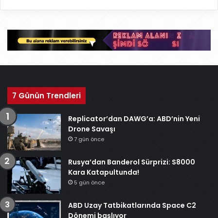
r
ş
i
v
7 Günün Trendleri
Replicator’dan DAWG’a: ABD’nin Yeni
Drone Savaşı
7 gün önce
Rusya’dan Banderol Sürprizi: S8000
Kara Katapultunda!
5 gün önce
ABD Uzay Tatbikatlarında Space C2
Dönemi başlıyor