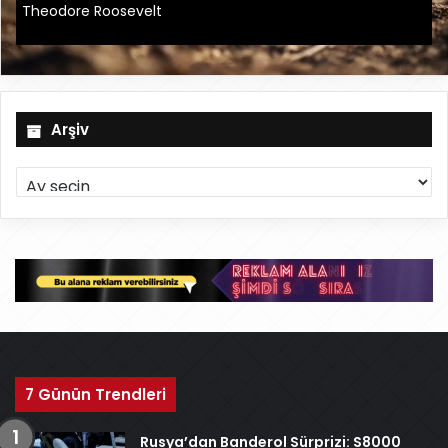
Theodore Roosevelt
Arşiv
A
r
ş
i
v
7 Günün Trendleri
Rusya’dan Banderol Sürprizi: S8000