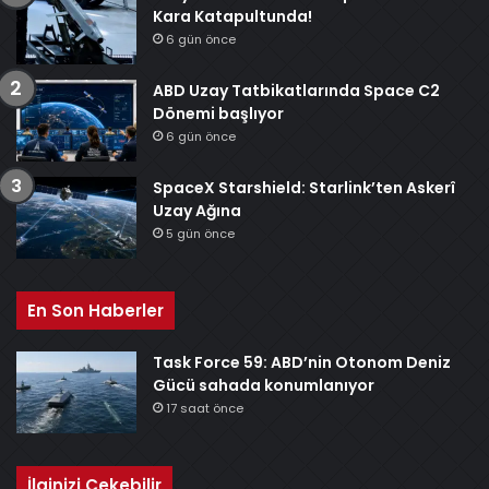
Kara Katapultunda!
6 gün önce
ABD Uzay Tatbikatlarında Space C2
Dönemi başlıyor
6 gün önce
SpaceX Starshield: Starlink’ten Askerî
Uzay Ağına
5 gün önce
En Son Haberler
Task Force 59: ABD’nin Otonom Deniz
Gücü sahada konumlanıyor
17 saat önce
İlginizi Çekebilir