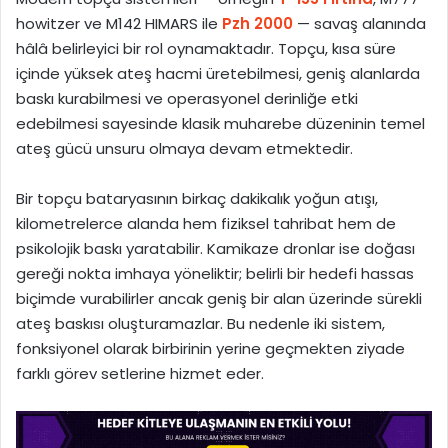
howitzer ve M142 HIMARS ile
Pzh 2000
— savaş alanında
hâlâ belirleyici bir rol oynamaktadır. Topçu, kısa süre
içinde yüksek ateş hacmi üretebilmesi, geniş alanlarda
baskı kurabilmesi ve operasyonel derinliğe etki
edebilmesi sayesinde klasik muharebe düzeninin temel
ateş gücü unsuru olmaya devam etmektedir.
Bir topçu bataryasının birkaç dakikalık yoğun atışı,
kilometrelerce alanda hem fiziksel tahribat hem de
psikolojik baskı yaratabilir. Kamikaze dronlar ise doğası
gereği nokta imhaya yöneliktir; belirli bir hedefi hassas
biçimde vurabilirler ancak geniş bir alan üzerinde sürekli
ateş baskısı oluşturamazlar. Bu nedenle iki sistem,
fonksiyonel olarak birbirinin yerine geçmekten ziyade
farklı görev setlerine hizmet eder.