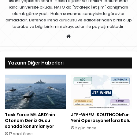
lisans yaptıktan sonra "Halkla ilişkiler ve Tanıtım" bölümünde
ikinci üniversite okudu. NATO da "Stratejik İletişim" danışmanı
olarak görev yaptı. Halen savunma sanayisinde görevler
almaktadır. DefenceTrend kurucusu ve editörlerinden birisi olup
tecrübe ve bilgi birikimini okuyucuları ile paylaşmaktadır.
W
eb
sit
esi
Yazarın Diğer Haberleri
Task Force 59: ABD’nin
JTF-WHEM: SOUTHCOM’un
Otonom Deniz Gücü
Yeni Operasyonel İcra Kolu
sahada konumlanıyor
2 gün önce
17 saat önce