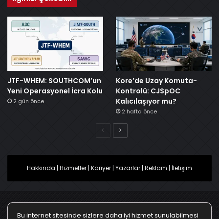
JTF-WHEM: SOUTHCOM’un
Kore’de Uzay Komuta-
Yeni Operasyonel İcra Kolu
Kontrolü: CJSpOC
Kalıcılaşıyor mu?
2 gün önce
2 hafta önce
Önceki
Sonraki
Hakkında
|
Hizmetler
|
Kariyer
|
Yazarlar
|
Reklam
|
İletişim
Bu internet sitesinde sizlere daha iyi hizmet sunulabilmesi