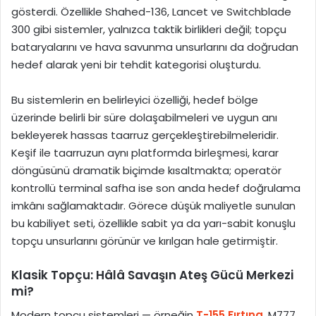
gösterdi. Özellikle Shahed-136, Lancet ve Switchblade
300 gibi sistemler, yalnızca taktik birlikleri değil; topçu
bataryalarını ve hava savunma unsurlarını da doğrudan
hedef alarak yeni bir tehdit kategorisi oluşturdu.
Bu sistemlerin en belirleyici özelliği, hedef bölge
üzerinde belirli bir süre dolaşabilmeleri ve uygun anı
bekleyerek hassas taarruz gerçekleştirebilmeleridir.
Keşif ile taarruzun aynı platformda birleşmesi, karar
döngüsünü dramatik biçimde kısaltmakta; operatör
kontrollü terminal safha ise son anda hedef doğrulama
imkânı sağlamaktadır. Görece düşük maliyetle sunulan
bu kabiliyet seti, özellikle sabit ya da yarı-sabit konuşlu
topçu unsurlarını görünür ve kırılgan hale getirmiştir.
Klasik Topçu: Hâlâ Savaşın Ateş Gücü Merkezi
mi?
Modern topçu sistemleri — örneğin
T-155 Fırtına
, M777