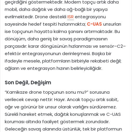
geçirdiğini göstermektedir. Modern topçu artık daha
mobil, daha dağıtık ve daha ağ-bağlı bir yapıya
evrilmektedir. Drone destekli
ISR
entegrasyonu
sayesinde hedef tespiti hızlanmakta;
C-UAS
unsurları
ise topçunun hayatta kalma şansını artırmaktadır. Bu
dönüşüm, daha geniş bir savaş paradigmasının
parçasıdır: karar döngüsünün hızlanması ve sensör–C2–
efektör entegrasyonunun derinleşmesi. Başka bir
ifadeyle mesele, platformların birbiriyle rekabeti değil;
ağların ve entegrasyon hızının belirleyiciliğidir.
Son Değil, Değişim
“Kamikaze drone topçunun sonu mu?” sorusuna
verilecek cevap nettir: Hayır. Ancak topçu artık sabit,
ağır ve görünür bir unsur olarak varlığını sürdüremez.
Sürekli hareket etmek, dağıtık konuşlanmak ve C-UAS
koruması altında faaliyet göstermek zorundadır.
Geleceğin savaş alanında üstünlük, tek bir platformun