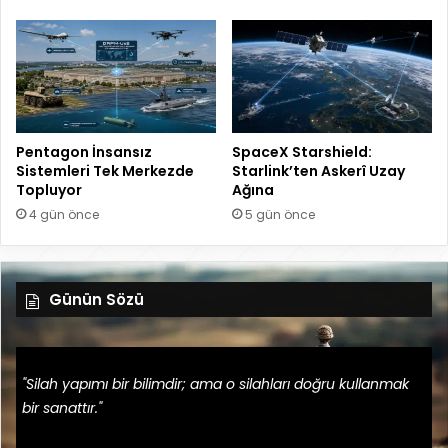
Pentagon İnsansız
SpaceX Starshield:
Sistemleri Tek Merkezde
Starlink’ten Askerî Uzay
Topluyor
Ağına
4 gün önce
5 gün önce
Günün Sözü
"Silah yapımı bir bilimdir; ama o silahları doğru kullanmak
bir sanattır."