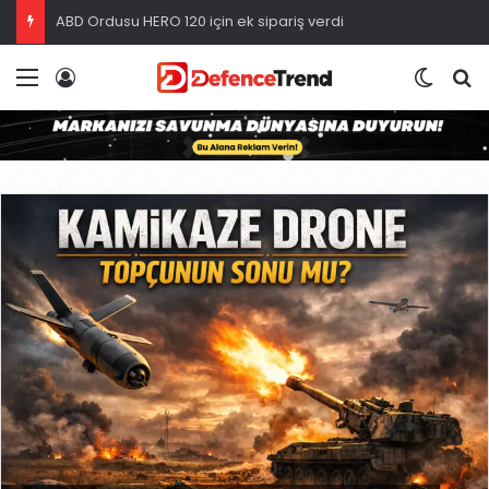
ABD Ordusu HERO 120 için ek sipariş verdi
Menü
Giriş
Dış gö
A