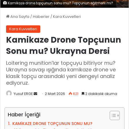
Kamikaze drone topçunun sonu mu? Topçunun eğitmeni mi?
Ana Sayfa
/
Haberler
/
Kara Kuvvetleri
Kara Kuvvetleri
Kamikaze Drone Topçunun
Sonu mu? Ukrayna Dersi
Loitering munition’lar topçuyu bitiriyor mu?
Ukrayna savaşı ışığında kamikaze drone ve
klasik topçu arasındaki yeni dengeyi analiz
ediyoruz.
Yusuf ERGE
B
2 Mart 2026
621
2 dakikalık okuma
i
r
Haber İçeriği
e
-
KAMİKAZE DRONE TOPÇUNUN SONU MU?
p