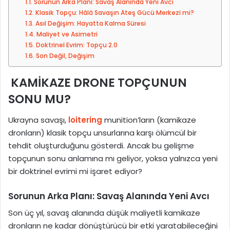
Sorunun Arka Planı: Savaş Alanında Yeni Avcı
o
Klasik Topçu: Hâlâ Savaşın Ateş Gücü Merkezi mi?
Asıl Değişim: Hayatta Kalma Süresi
s
Maliyet ve Asimetri
t
Doktrinel Evrim: Topçu 2.0
a
Son Değil, Değişim
g
ö
KAMİKAZE DRONE TOPÇUNUN
n
SONU MU?
d
e
Ukrayna savaşı,
loitering
munition’ların (kamikaze
r
dronların) klasik topçu unsurlarına karşı ölümcül bir
m
tehdit oluşturduğunu gösterdi. Ancak bu gelişme
e
topçunun sonu anlamına mı geliyor, yoksa yalnızca yeni
k
bir doktrinel evrimi mi işaret ediyor?
Sorunun Arka Planı: Savaş Alanında Yeni Avcı
Son üç yıl, savaş alanında düşük maliyetli kamikaze
dronların ne kadar dönüştürücü bir etki yaratabileceğini