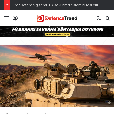
Erez Defense gizemli İHA savunma sistemini test etti
Menü
Giriş
Dış gö
A