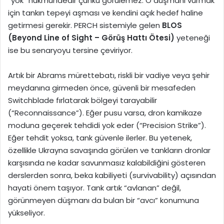
“yok” hükmündedir çünkü görülemez. O düşmanı vurmak
için tankın tepeyi aşması ve kendini açık hedef haline
getirmesi gerekir. PERCH sistemiyle gelen
BLOS
(Beyond Line of Sight – Görüş Hattı Ötesi)
yeteneği
ise bu senaryoyu tersine çeviriyor.
Artık bir Abrams mürettebatı, riskli bir vadiye veya şehir
meydanına girmeden önce, güvenli bir mesafeden
Switchblade fırlatarak bölgeyi tarayabilir
(“Reconnaissance”). Eğer pusu varsa, dron kamikaze
moduna geçerek tehdidi yok eder (“Precision Strike”).
Eğer tehdit yoksa, tank güvenle ilerler. Bu yetenek,
özellikle Ukrayna savaşında görülen ve tankların dronlar
karşısında ne kadar savunmasız kalabildiğini gösteren
derslerden sonra, beka kabiliyeti (survivability) açısından
hayati önem taşıyor. Tank artık “avlanan” değil,
görünmeyen düşmanı da bulan bir “avcı” konumuna
yükseliyor.