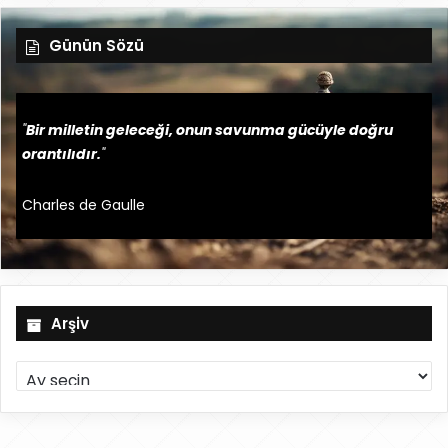
Günün Sözü
"
Bir milletin geleceği, onun savunma gücüyle doğru
orantılıdır.
"
Charles de Gaulle
Arşiv
A
r
ş
i