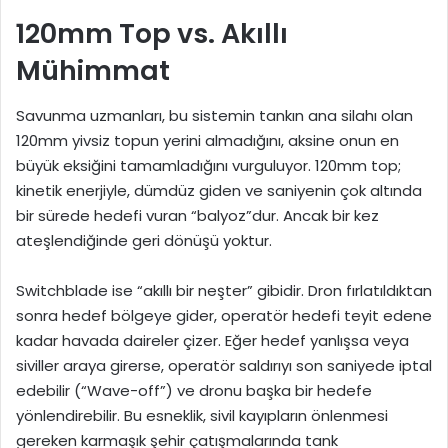
120mm Top vs. Akıllı
Mühimmat
Savunma uzmanları, bu sistemin tankın ana silahı olan
120mm yivsiz topun yerini almadığını, aksine onun en
büyük eksiğini tamamladığını vurguluyor. 120mm top;
kinetik enerjiyle, dümdüz giden ve saniyenin çok altında
bir sürede hedefi vuran “balyoz”dur. Ancak bir kez
ateşlendiğinde geri dönüşü yoktur.
Switchblade ise “akıllı bir neşter” gibidir. Dron fırlatıldıktan
sonra hedef bölgeye gider, operatör hedefi teyit edene
kadar havada daireler çizer. Eğer hedef yanlışsa veya
siviller araya girerse, operatör saldırıyı son saniyede iptal
edebilir (“Wave-off”) ve dronu başka bir hedefe
yönlendirebilir. Bu esneklik, sivil kayıpların önlenmesi
gereken karmaşık şehir çatışmalarında tank