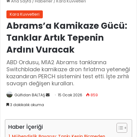
Ana Sayfa
/
Haberler
/
Kara Kuvvetleri
Kara Kuvvetleri
Abrams’a Kamikaze Gücü:
Tanklar Artık Tepenin
Ardını Vuracak
ABD Ordusu, M1A2 Abrams tanklarına
Switchblade kamikaze dron fırlatma yeteneği
kazandıran PERCH sistemini test etti. İşte zırhlı
savaşın değişen kuralları.
Gülfidan BALTAŞ
B
15 Ocak 2026
859
i
3 dakikalık okuma
r
e
-
Haber İçeriği
p
Mühendislik Başarısı: Tankı Kesip Biçmeden