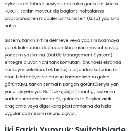
aylar süren fabrika seviyesi bakımları gerektirir. Ancak
PERCH, tankın mevcut dış bağlantı noktalarına
cıvatalanabilen modüler bir “kanister” (kutu) yapısına
sahip.
Sistem, tankın zırhını delmeye veya yapısını bozmaya
gerek kalmadan, doğrudan Abrams’ın mevcut savaş
yönetim yazılımına (Battle Management System)
entegre oluyor. Yani tank komutanı, önündeki ekranda
haritayı incelerken, tek bir tuşla dışarıdaki kutudan bir
dron fırlatabiliyor ve dronun kamerasından gelen
görüntüyü, tankın termal nişangah görüntüleriyle yan
yana izleyebiliyor. Bu “tak-çalıştır” mantığı, sistemin
sadece Abrams’lara değil, gelecekte Stryker zırhlı
araçlarına veya diğer kara platformlarına da hızla
uygulanabilmesinin önünü açıyor.
İki Farklı Yumruk: Switchblade