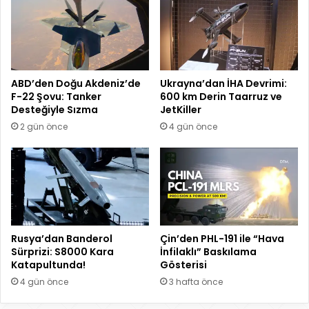
ABD’den Doğu Akdeniz’de
Ukrayna’dan İHA Devrimi:
F-22 Şovu: Tanker
600 km Derin Taarruz ve
Desteğiyle Sızma
JetKiller
2 gün önce
4 gün önce
Rusya’dan Banderol
Çin’den PHL-191 ile “Hava
Sürprizi: S8000 Kara
İnfilaklı” Baskılama
Katapultunda!
Gösterisi
4 gün önce
3 hafta önce