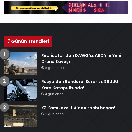
v
7 Günün Trendleri
Replicator’dan DAWG’a: ABD’nin Yeni
Drone Savaşı
6 gün önce
Rusya’dan Banderol Sürprizi: S8000
Kara Katapultunda!
4 gün önce
K2 Kamikaze İHA’dan tarihi başarı!
6 gün önce