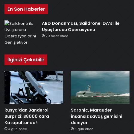
En Son Haberler
ABD Donanması, Saildrone İDA’sı ile
Uyuşturucu Operasyonu
20 saat önce
İlginizi Çekebilir
Rusya’dan Banderol
Saronic, Marauder
Sürprizi: S8000 Kara
insansız savaş gemisini
Katapultunda!
deniyor
4 gün önce
5 gün önce