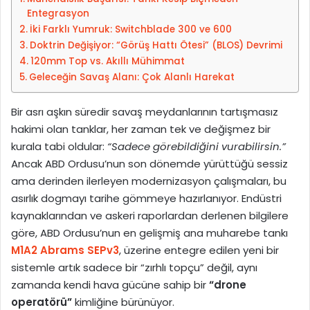
o
Entegrasyon
s
İki Farklı Yumruk: Switchblade 300 ve 600
t
Doktrin Değişiyor: “Görüş Hattı Ötesi” (BLOS) Devrimi
a
120mm Top vs. Akıllı Mühimmat
g
Geleceğin Savaş Alanı: Çok Alanlı Harekat
ö
n
Bir asrı aşkın süredir savaş meydanlarının tartışmasız
d
hakimi olan tanklar, her zaman tek ve değişmez bir
e
kurala tabi oldular:
“Sadece görebildiğini vurabilirsin.”
r
Ancak ABD Ordusu’nun son dönemde yürüttüğü sessiz
m
ama derinden ilerleyen modernizasyon çalışmaları, bu
e
asırlık dogmayı tarihe gömmeye hazırlanıyor. Endüstri
k
kaynaklarından ve askeri raporlardan derlenen bilgilere
göre, ABD Ordusu’nun en gelişmiş ana muharebe tankı
M1A2 Abrams SEPv3
, üzerine entegre edilen yeni bir
sistemle artık sadece bir “zırhlı topçu” değil, aynı
zamanda kendi hava gücüne sahip bir
“drone
operatörü”
kimliğine bürünüyor.