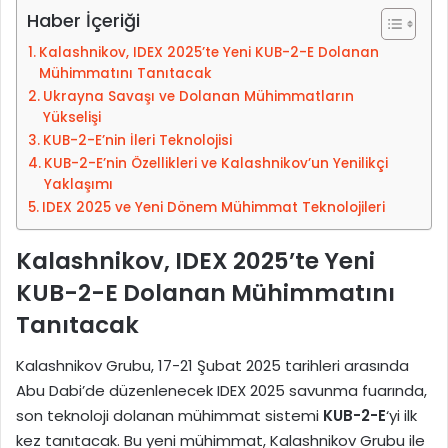
-
Haber İçeriği
p
Kalashnikov, IDEX 2025’te Yeni KUB-2-E Dolanan
o
Mühimmatını Tanıtacak
s
Ukrayna Savaşı ve Dolanan Mühimmatların
t
Yükselişi
a
KUB-2-E’nin İleri Teknolojisi
g
KUB-2-E’nin Özellikleri ve Kalashnikov’un Yenilikçi
ö
Yaklaşımı
n
IDEX 2025 ve Yeni Dönem Mühimmat Teknolojileri
d
e
Kalashnikov, IDEX 2025’te Yeni
r
KUB-2-E Dolanan Mühimmatını
m
Tanıtacak
e
k
Kalashnikov Grubu, 17-21 Şubat 2025 tarihleri arasında
Abu Dabi’de düzenlenecek IDEX 2025 savunma fuarında,
son teknoloji dolanan mühimmat sistemi
KUB-2-E
‘yi ilk
kez tanıtacak. Bu yeni mühimmat, Kalashnikov Grubu ile