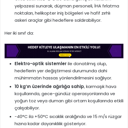
yelpazesi sunarak, düşman personeli, İHA fırlatma
noktaları, helikopter iniş bölgeleri ve hafif zırhlı
askeri araçlar gibi hedeflere saldırabiliyor.
Her iki sınıf da:
Elektro-optik sistemler
ile donatılmış olup,
hedeflerin yer değiştirmesi durumunda dahi
mühimmatın hassas yönlendirilmesini sağlıyor.
10 kg’ın üzerinde ağırlığa sahip
, karmaşık hava
koşullarında, gece-gündüz operasyonlarında ve
yoğun toz veya duman gibi ortam koşullarında etkili
çalışabiliyor.
-40°C ila +50°C sıcaklık aralığında ve 15 m/s rüzgar
hızına kadar dayanıklılık gösteriyor.