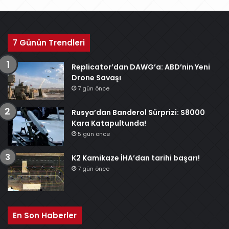
7 Günün Trendleri
Replicator’dan DAWG’a: ABD’nin Yeni
Drone Savaşı
7 gün önce
Rusya’dan Banderol Sürprizi: S8000
Kara Katapultunda!
5 gün önce
K2 Kamikaze İHA’dan tarihi başarı!
7 gün önce
En Son Haberler