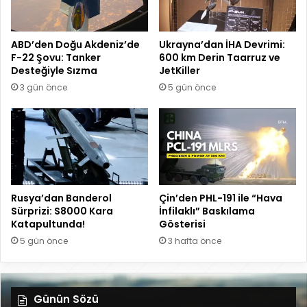
ABD’den Doğu Akdeniz’de
Ukrayna’dan İHA Devrimi:
F-22 Şovu: Tanker
600 km Derin Taarruz ve
Desteğiyle Sızma
JetKiller
3 gün önce
5 gün önce
Rusya’dan Banderol
Çin’den PHL-191 ile “Hava
Sürprizi: S8000 Kara
İnfilaklı” Baskılama
Katapultunda!
Gösterisi
5 gün önce
3 hafta önce
Günün Sözü