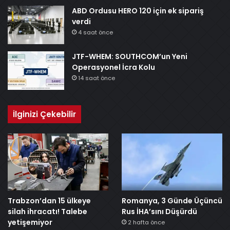
ABD Ordusu HERO 120 için ek sipariş
verdi
4 saat önce
JTF-WHEM: SOUTHCOM’un Yeni
Operasyonel İcra Kolu
14 saat önce
İlginizi Çekebilir
Trabzon’dan 15 ülkeye
Romanya, 3 Günde Üçüncü
silah ihracatı! Talebe
Rus İHA’sını Düşürdü
yetişemiyor
2 hafta önce