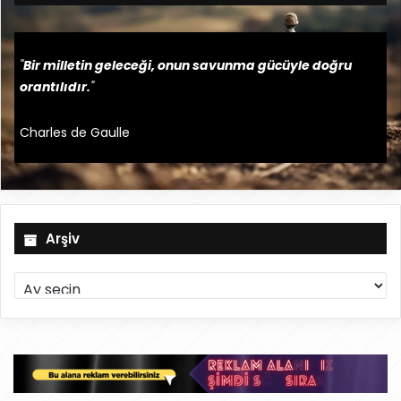
"
Bir milletin geleceği, onun savunma gücüyle doğru
orantılıdır.
"
Charles de Gaulle
Arşiv
A
r
ş
i
v