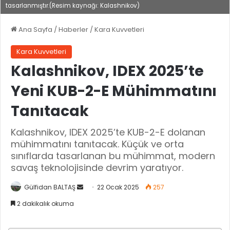
tasarlanmıştır.(Resim kaynağı: Kalashnikov)
Ana Sayfa
/
Haberler
/
Kara Kuvvetleri
Kara Kuvvetleri
Kalashnikov, IDEX 2025’te
Yeni KUB-2-E Mühimmatını
Tanıtacak
Kalashnikov, IDEX 2025’te KUB-2-E dolanan
mühimmatını tanıtacak. Küçük ve orta
sınıflarda tasarlanan bu mühimmat, modern
savaş teknolojisinde devrim yaratıyor.
Gülfidan BALTAŞ
B
22 Ocak 2025
257
i
2 dakikalık okuma
r
e