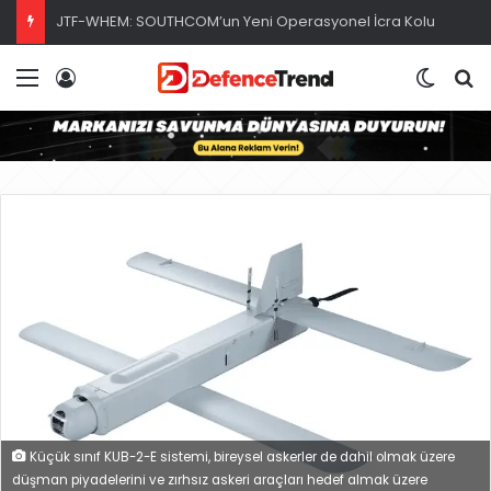
JTF-WHEM: SOUTHCOM’un Yeni Operasyonel İcra Kolu
Menü
Giriş
Dış gö
A
Küçük sınıf KUB-2-E sistemi, bireysel askerler de dahil olmak üzere
düşman piyadelerini ve zırhsız askeri araçları hedef almak üzere