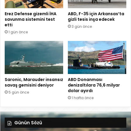
Erez Defense gizemli İHA
ABD, F-35 için Arkansas’ta
savunma sistemini test
gizli tesis inşa edecek
etti
3 gün önce
1 gün önce
Saronic, Marauder insansız
ABD Donanması
savaş gemisini deniyor
denizaltılara 76,6 milyar
dolar ayırdı
5 gün önce
1 hafta önce
Günün Sözü