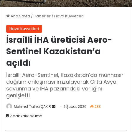
Ana Sayfa
/
Haberler
/
Hava Kuvvetleri
Hava Kuvvetleri
İsrailli İHA üreticisi Aero-
Sentinel Kazakistan’a
açıldı
İsrailli Aero-Sentinel, Kazakistan’da münhasır
dağıtım anlaşması imzalayarak Orta Asya
savunma ve İHA pazarındaki varlığını
genişletti.
Mehmet Talha ÇAKIR
B
2 Şubat 2026
233
i
2 dakikalık okuma
r
e