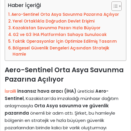
-
Haber İçeriği
p
Aero-Sentinel Orta Asya Savunma Pazarına Açılıyor
o
Yerel Ortaklıkla Doğrudan Devlet Erişimi
s
Kazakistan Savunma Pazarı Hızla Büyüyor
t
G2 ve G3 İHA Platformları Sahaya Sunulacak
a
Taktik Operasyonlar İçin Optimize Edilmiş Tasarım
g
Bölgesel Güvenlik Dengeleri Açısından Stratejik
ö
Hamle
n
d
Aero-Sentinel Orta Asya Savunma
e
Pazarına Açılıyor
r
m
İsrailli
insansız hava aracı (İHA)
üreticisi
Aero-
e
Sentinel
, Kazakistan’da imzaladığı münhasır dağıtım
k
anlaşmasıyla
Orta Asya savunma ve güvenlik
pazarında
önemli bir adım attı. Şirket, bu hamleyle
bölgenin en stratejik ve hızla büyüyen güvenlik
pazarlarından birinde kalıcı bir varlık oluşturmayı