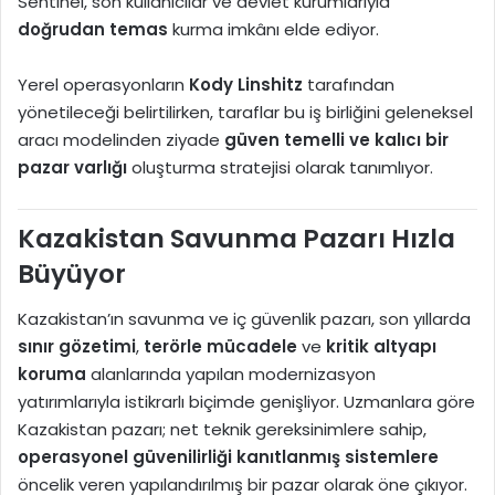
Sentinel, son kullanıcılar ve devlet kurumlarıyla
doğrudan temas
kurma imkânı elde ediyor.
Yerel operasyonların
Kody Linshitz
tarafından
yönetileceği belirtilirken, taraflar bu iş birliğini geleneksel
aracı modelinden ziyade
güven temelli ve kalıcı bir
pazar varlığı
oluşturma stratejisi olarak tanımlıyor.
Kazakistan Savunma Pazarı Hızla
Büyüyor
Kazakistan’ın savunma ve iç güvenlik pazarı, son yıllarda
sınır gözetimi
,
terörle mücadele
ve
kritik altyapı
koruma
alanlarında yapılan modernizasyon
yatırımlarıyla istikrarlı biçimde genişliyor. Uzmanlara göre
Kazakistan pazarı; net teknik gereksinimlere sahip,
operasyonel güvenilirliği kanıtlanmış sistemlere
öncelik veren yapılandırılmış bir pazar olarak öne çıkıyor.