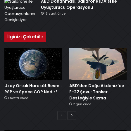
ABD Donanması, Saildrone İDA’sı ile
Uyuşturucu Operasyonu
18 saat önce
İlginizi Çekebilir
Uzay Ortak Harekât Resmi:
ABD’den Doğu Akdeniz’de
RSP ve Space COP Nedir?
F-22 Şovu: Tanker
Desteğiyle Sızma
1 hafta önce
2 gün önce
Önceki
Sonraki