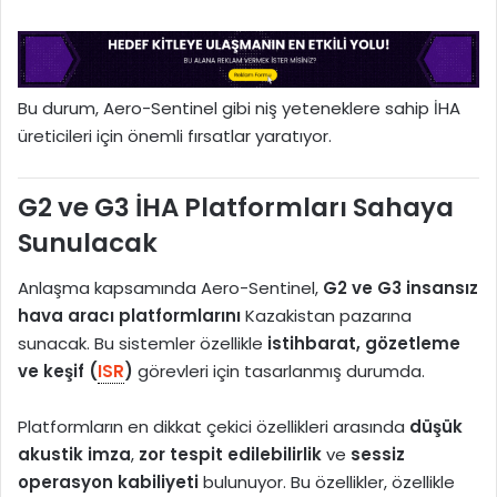
Bu durum, Aero-Sentinel gibi niş yeteneklere sahip İHA
üreticileri için önemli fırsatlar yaratıyor.
G2 ve G3 İHA Platformları Sahaya
Sunulacak
Anlaşma kapsamında Aero-Sentinel,
G2 ve G3 insansız
hava aracı platformlarını
Kazakistan pazarına
sunacak. Bu sistemler özellikle
istihbarat, gözetleme
ve keşif (
ISR
)
görevleri için tasarlanmış durumda.
Platformların en dikkat çekici özellikleri arasında
düşük
akustik imza
,
zor tespit edilebilirlik
ve
sessiz
operasyon kabiliyeti
bulunuyor. Bu özellikler, özellikle