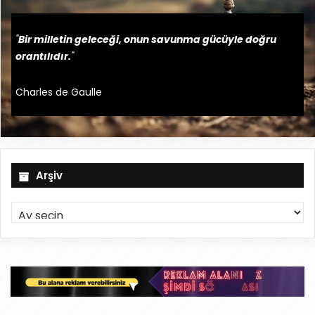
"
Bir milletin geleceği, onun savunma gücüyle doğru
orantılıdır.
"
Charles de Gaulle
Arşiv
A
r
ş
i
v