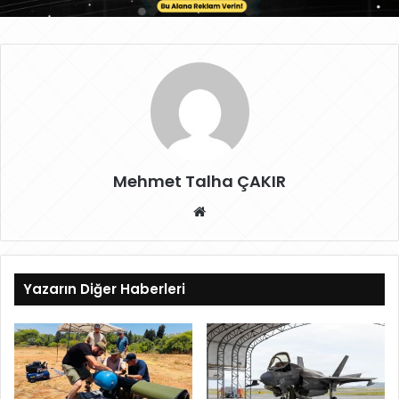
Mehmet Talha ÇAKIR
W
eb
sit
esi
Yazarın Diğer Haberleri