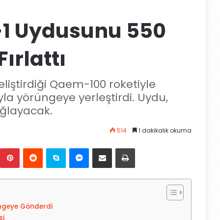
-1 Uydusunu 550
ırlattı
eliştirdiği Qaem-100 roketiyle
a yörüngeye yerleştirdi. Uydu,
ağlayacak.
514
1 dakikalık okuma
Pinterest
Reddit
Skype
Messenger
E-Posta ile paylaş
Yazdır
ngeye Gönderdi
si