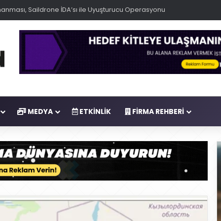
anması, Saildrone İDA’sı ile Uyuşturucu Operasyonu
MEDYA
ETKINLIK
FIRMA REHBERI