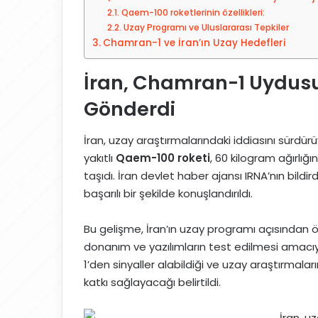
t
Qaem-100 roketlerinin özellikleri:
a
Uzay Programı ve Uluslararası Tepkiler
g
Chamran-1 ve İran’ın Uzay Hedefleri
ö
n
İran, Chamran-1 Uydus
d
Gönderdi
e
r
İran, uzay araştırmalarındaki iddiasını sürdürü
m
yakıtlı
Qaem-100 roketi
, 60 kilogram ağırlığı
e
taşıdı. İran devlet haber ajansı IRNA’nın bild
k
başarılı bir şekilde konuşlandırıldı.
Bu gelişme, İran’ın uzay programı açısından ön
donanım ve yazılımların test edilmesi amacıy
1’den sinyaller alabildiği ve uzay araştırmaları
katkı sağlayacağı belirtildi.