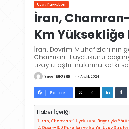
Uzay Kuvvetleri
İran, Chamran
Km Yüksekliğe F
İran, Devrim Muhafızları'nın g
Chamran-1 uydusunu başarıyl
uzay araştırmalarına katkı s
Yusuf ERGE
B
7 Aralık 2024
i
LinkedIn
Tumblr
r
Facebook
X
e
-
Haber İçeriği
p
o
İran, Chamran-1 Uydusunu Başarıyla Yörü
s
Qaem-100 Roketleri ve İran’ın Uzay Strateji