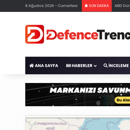
8 Ağustos 2026 - Cumartesi
ABD Don
SON DAKİKA
ANA SAYFA
HABERLER
İNCELEME