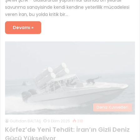
savunma sanayisinde kendi kendine yeterlilik mücadelesi
veren İran, bu yolda kritik bir…
Devamı »
Deniz Kuvvetleri
Gülfidan BALTAŞ
9 Ekim 2025
318
Körfez’de Yeni Tehdit: İran’ın Gizli Deniz
Gücü Yükseliyor