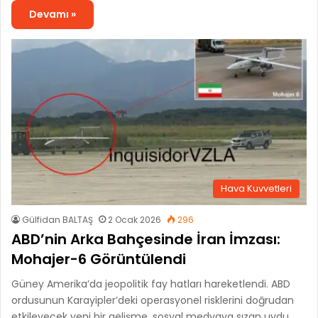
Devamı »
Hava Kuvvetleri
Gülfidan BALTAŞ
2 Ocak 2026
296
ABD’nin Arka Bahçesinde İran İmzası:
Mohajer-6 Görüntülendi
Güney Amerika’da jeopolitik fay hatları hareketlendi. ABD
ordusunun Karayipler’deki operasyonel risklerini doğrudan
etkileyecek yeni bir gelişme, sosyal medyaya sızan uydu…