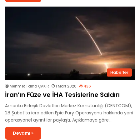
Haberler
Mehmet Talha ÇAKIR
1 Mart 2026
436
İran’ın Füze ve İHA Tesislerine Saldırı
Amerika Birleşik Devletleri Merkez Komutanlığı (CENTCOM),
28 Şubat’ta icra edilen Epic Fury Operasyonu hakkında yeni
operasyonel ayrıntılar paylaştı. Açıklamaya göre…
Devamı »