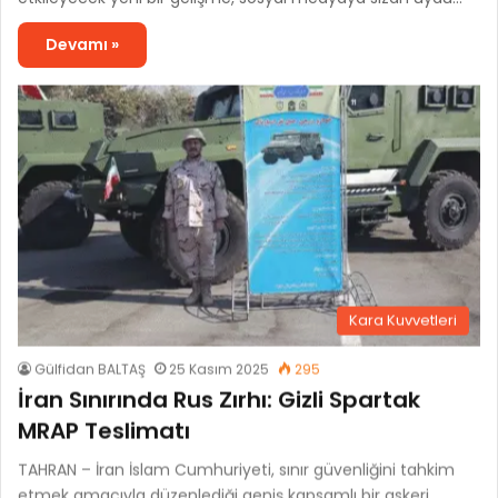
Devamı »
Kara Kuvvetleri
Gülfidan BALTAŞ
25 Kasım 2025
295
İran Sınırında Rus Zırhı: Gizli Spartak
MRAP Teslimatı
TAHRAN – İran İslam Cumhuriyeti, sınır güvenliğini tahkim
etmek amacıyla düzenlediği geniş kapsamlı bir askeri