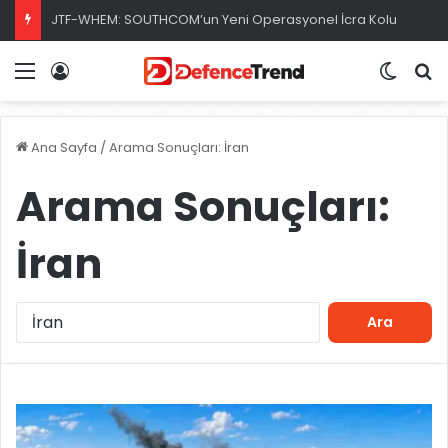
ABD Donanması, Saildrone İDA’sı ile Uyuşturucu Operasyonu
Menü
Giriş
Dış gö
A
Ana Sayfa
/
Arama Sonuçları: İran
Arama Sonuçları:
İran
A
r
a
m
a
: