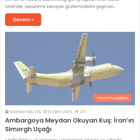
törende, savunma sanayisi gözlemcilerini şaşırtan…
Devamı »
Hava Kuvvetleri
Gülfidan BALTAŞ
30 Ekim 2025
266
Ambargoya Meydan Okuyan Kuş: İran’ın
Simorgh Uçağı
ŞAHİN ŞEHR – Uluslararası yaptırımlar altında on yıllardır