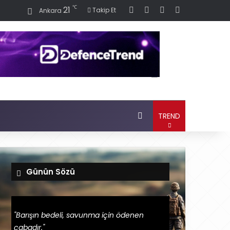
℃
21
Giriş
Rastgele Haber Oku
Kenar Bölmesi
Dış görünüm
Takip Et
Ankara
Ara
TREND
Günün Sözü
"Barışın bedeli, savunma için ödenen
çabadır."