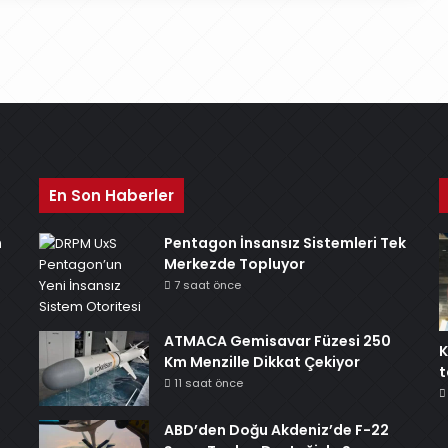
En Son Haberler
n
Pentagon İnsansız Sistemleri Tek
Merkezde Topluyor
7 saat önce
ATMACA Gemisavar Füzesi 250
K
Km Menzille Dikkat Çekiyor
t
11 saat önce
ABD’den Doğu Akdeniz’de F-22