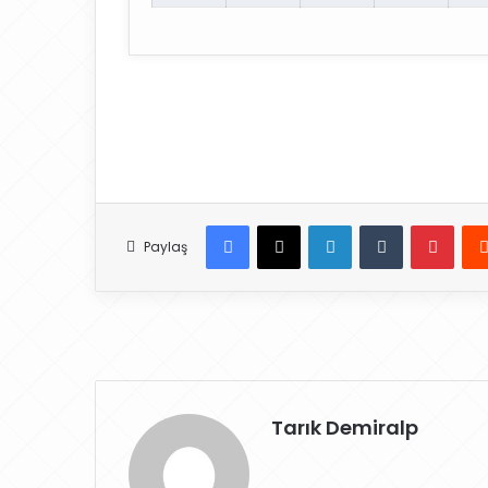
Facebook
X
LinkedIn
Tumblr
Pinterest
Paylaş
Tarık Demiralp