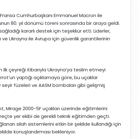
, Fransa Cumhurbaşkanı Emmanuel Macron ile
nun 80. yıl dönümü töreni sonrasında bir araya geldi.
ladığı kararlı destek için teşekkür etti. Liderler,
ve Ukrayna ile Avrupa için güvenlik garantilerinin
 ilk çeyreği itibarıyla Ukrayna’ya teslim etmeyi
arrot’un yaptığı açıklamaya göre, bu uçaklar
eyir füzeleri ve AASM bombaları gibi gelişmiş
ilot, Mirage 2000-5F uçakları üzerinde eğitimlerini
eçte yer ekibi de gerekli teknik eğitimden geçti.
nan silah sistemlerini etkin bir şekilde kullandığı için
r şekilde konuşlandırması bekleniyor.