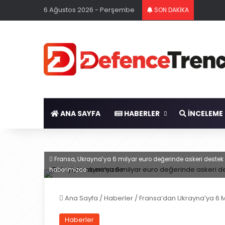
6 Ağustos 2026 - Perşembe
SON DAKİKA
ANA SAYFA
HABERLER
İNCELEME
Fransa, Ukrayna’ya 6 milyar euro değerinde askeri destek s
haberimizde.
Ana Sayfa
/
Haberler
/
Fransa’dan Ukrayna’ya 6 M
Haberler