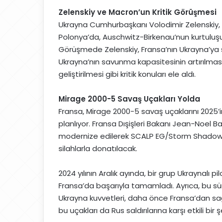
g
Zelenskiy ve Macron’un Kritik Görüşmesi
ö
Ukrayna Cumhurbaşkanı Volodimir Zelenskiy
n
Polonya’da, Auschwitz-Birkenau’nun kurtuluşu
d
Görüşmede Zelenskiy, Fransa’nın Ukrayna’ya sağ
e
Ukrayna’nın savunma kapasitesinin artırılması 
r
geliştirilmesi gibi kritik konuları ele aldı.
m
e
k
Mirage 2000-5 Savaş Uçakları Yolda
Fransa, Mirage 2000-5 savaş uçaklarını 2025’in
planlıyor. Fransa Dışişleri Bakanı Jean-Noel B
modernize edilerek SCALP EG/Storm Shadow s
silahlarla donatılacak.
2024 yılının Aralık ayında, bir grup Ukraynalı p
Fransa’da başarıyla tamamladı. Ayrıca, bu sür
Ukrayna kuvvetleri, daha önce Fransa’dan sağla
bu uçakları da Rus saldırılarına karşı etkili bi