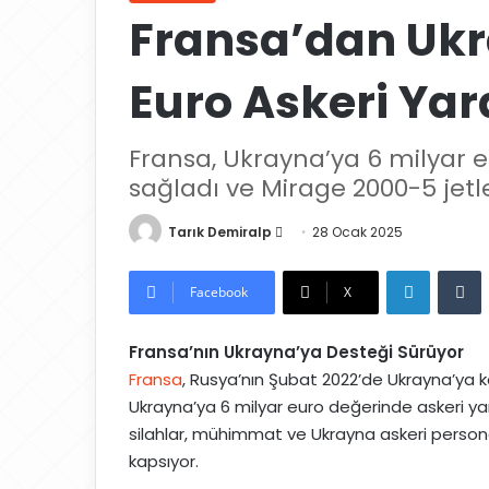
Fransa’dan Ukr
Euro Askeri Ya
Fransa, Ukrayna’ya 6 milyar 
sağladı ve Mirage 2000-5 jetle
Tarık Demiralp
B
28 Ocak 2025
i
LinkedIn
Tumblr
r
Facebook
X
e
-
Fransa’nın Ukrayna’ya Desteği Sürüyor
p
Fransa
, Rusya’nın Şubat 2022’de Ukrayna’ya 
o
Ukrayna’ya 6 milyar euro değerinde askeri yar
s
silahlar, mühimmat ve Ukrayna askeri personel
t
kapsıyor.
a