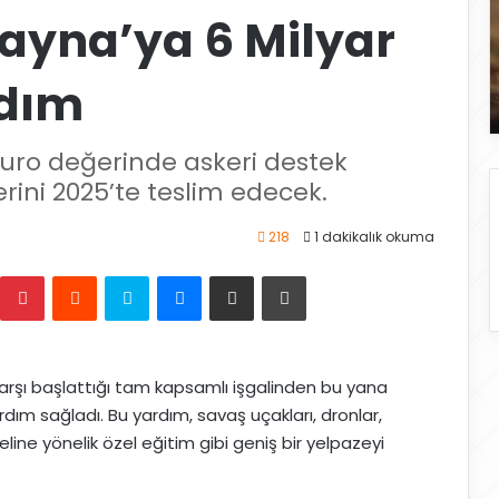
ayna’ya 6 Milyar
rdım
euro değerinde askeri destek
rini 2025’te teslim edecek.
218
1 dakikalık okuma
Pinterest
Reddit
Skype
Messenger
E-Posta ile paylaş
Yazdır
karşı başlattığı tam kapsamlı işgalinden bu yana
dım sağladı. Bu yardım, savaş uçakları, dronlar,
ine yönelik özel eğitim gibi geniş bir yelpazeyi