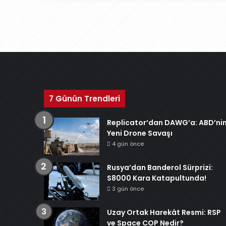
7 Günün Trendleri
Replicator’dan DAWG’a: ABD’ni
Yeni Drone Savaşı
4 gün önce
Rusya’dan Banderol Sürprizi:
S8000 Kara Katapultunda!
3 gün önce
Uzay Ortak Harekât Resmi: RSP
ve Space COP Nedir?