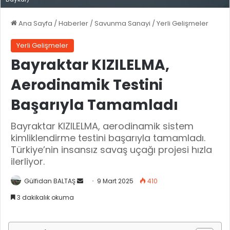
Ana Sayfa
/
Haberler
/
Savunma Sanayi
/
Yerli Gelişmeler
Yerli Gelişmeler
Bayraktar KIZILELMA,
Aerodinamik Testini
Başarıyla Tamamladı
Bayraktar KIZILELMA, aerodinamik sistem
kimliklendirme testini başarıyla tamamladı.
Türkiye’nin insansız savaş uçağı projesi hızla
ilerliyor.
Gülfidan BALTAŞ
B
9 Mart 2025
410
i
3 dakikalık okuma
r
e