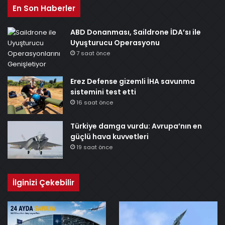
En Son Haberler
ABD Donanması, Saildrone İDA’sı ile
Uyuşturucu Operasyonu
7 saat önce
Erez Defense gizemli İHA savunma
sistemini test etti
16 saat önce
Türkiye damga vurdu: Avrupa’nın en
güçlü hava kuvvetleri
19 saat önce
İlginizi Çekebilir