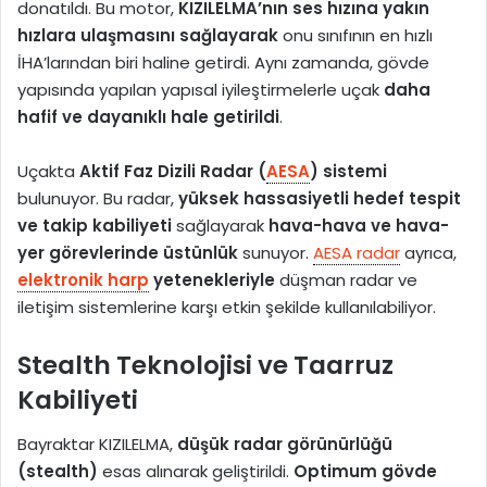
donatıldı. Bu motor,
KIZILELMA’nın ses hızına yakın
hızlara ulaşmasını sağlayarak
onu sınıfının en hızlı
İHA’larından biri haline getirdi. Aynı zamanda, gövde
yapısında yapılan yapısal iyileştirmelerle uçak
daha
hafif ve dayanıklı hale getirildi
.
Uçakta
Aktif Faz Dizili Radar (
AESA
) sistemi
bulunuyor. Bu radar,
yüksek hassasiyetli hedef tespit
ve takip kabiliyeti
sağlayarak
hava-hava ve hava-
yer görevlerinde üstünlük
sunuyor.
AESA radar
ayrıca,
elektronik harp
yetenekleriyle
düşman radar ve
iletişim sistemlerine karşı etkin şekilde kullanılabiliyor.
Stealth Teknolojisi ve Taarruz
Kabiliyeti
Bayraktar KIZILELMA,
düşük radar görünürlüğü
(stealth)
esas alınarak geliştirildi.
Optimum gövde