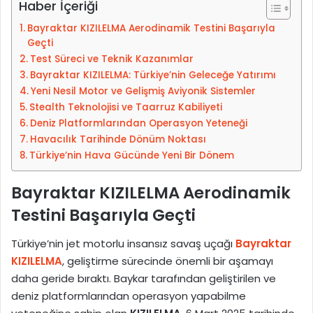
-
Haber İçeriği
p
Bayraktar KIZILELMA Aerodinamik Testini Başarıyla
o
Geçti
s
Test Süreci ve Teknik Kazanımlar
t
Bayraktar KIZILELMA: Türkiye’nin Geleceğe Yatırımı
a
Yeni Nesil Motor ve Gelişmiş Aviyonik Sistemler
g
Stealth Teknolojisi ve Taarruz Kabiliyeti
ö
Deniz Platformlarından Operasyon Yeteneği
n
Havacılık Tarihinde Dönüm Noktası
d
Türkiye’nin Hava Gücünde Yeni Bir Dönem
e
r
Bayraktar KIZILELMA Aerodinamik
m
Testini Başarıyla Geçti
e
k
Türkiye’nin jet motorlu insansız savaş uçağı
Bayraktar
KIZILELMA
, geliştirme sürecinde önemli bir aşamayı
daha geride bıraktı. Baykar tarafından geliştirilen ve
deniz platformlarından operasyon yapabilme