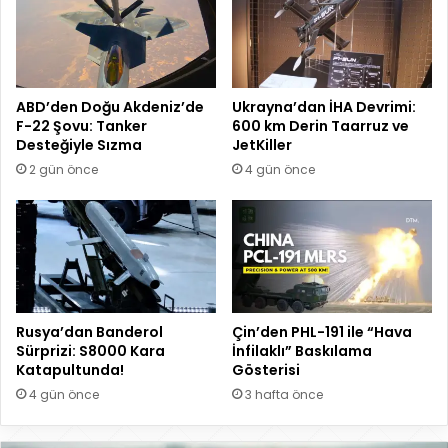
ABD’den Doğu Akdeniz’de
Ukrayna’dan İHA Devrimi:
F-22 Şovu: Tanker
600 km Derin Taarruz ve
Desteğiyle Sızma
JetKiller
2 gün önce
4 gün önce
Rusya’dan Banderol
Çin’den PHL-191 ile “Hava
Sürprizi: S8000 Kara
İnfilaklı” Baskılama
Katapultunda!
Gösterisi
4 gün önce
3 hafta önce