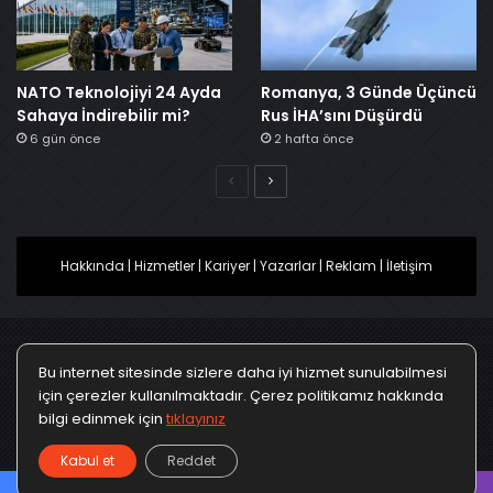
NATO Teknolojiyi 24 Ayda
Romanya, 3 Günde Üçüncü
Sahaya İndirebilir mi?
Rus İHA’sını Düşürdü
6 gün önce
2 hafta önce
Önceki
Sonraki
Hakkında
|
Hizmetler
|
Kariyer
|
Yazarlar
|
Reklam
|
İletişim
Bu internet sitesinde sizlere daha iyi hizmet sunulabilmesi
Ana Sayfa
Gizlilik Politikası
Çerez Politikası
için çerezler kullanılmaktadır. Çerez politikamız hakkında
bilgi edinmek için
tıklayınız
Türkçe
Kullanım Koşulları
KVKK Politikası
▼
Kabul et
Reddet