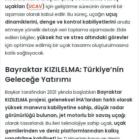
uçakları (
UCAV
)
için geliştirme sürecinin önemli bir
aşaması olarak kabul edilir. Bu süreç, uçağın
uçuş
dinamiklerini, denge ve kontrol kabiliyetlerini
analiz
etmeye yönelik detaylı veri toplama aşamasıdır. Elde
edilen bilgiler,
yüksek hız ve stres altındaki görevler
için optimize edilmiş bir uçak tasarımı oluşturulmasına
katkı sağlayacak.
Bayraktar KIZILELMA: Türkiye’nin
Geleceğe Yatırımı
Baykar tarafından 2021 yılında başlatılan
Bayraktar
KIZILELMA projesi
,
geleneksel İHA’lardan farklı olarak
yüksek manevra kabiliyetine sahip, düşük radar
görünürlüğü bulunan, jet motorlu bir savaş uçağı
olarak tasarlandı. Bu ileri teknolojiye sahip uçak,
uçak
gemilerinden ve deniz platformlarından kalkış
yapabilme kabiliyeti
ile Türkiye’nin hava ve deniz