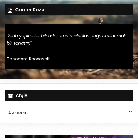
Günün Sözü
"Silah yapımı bir bilimdir; ama o silahları doğru kullanmak
bir sanattır."
Theodore Roosevelt
Arşiv
A
r
ş
i
v