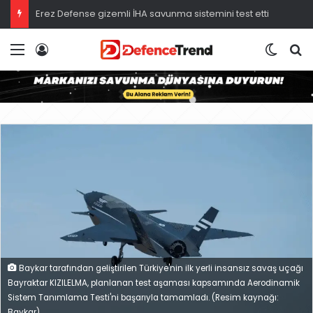
Erez Defense gizemli İHA savunma sistemini test etti
Menü
Giriş
Dış gö
A
Baykar tarafından geliştirilen Türkiye'nin ilk yerli insansız savaş uçağı
Bayraktar KIZILELMA, planlanan test aşaması kapsamında Aerodinamik
Sistem Tanımlama Testi'ni başarıyla tamamladı. (Resim kaynağı:
Baykar)