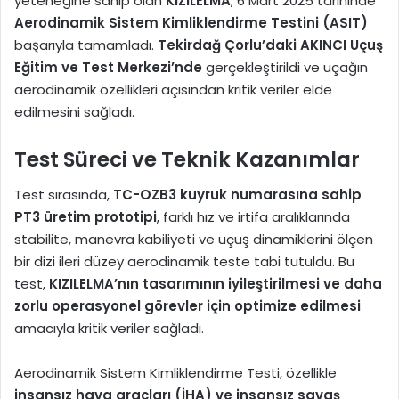
yeteneğine sahip olan
KIZILELMA
, 6 Mart 2025 tarihinde
Aerodinamik Sistem Kimliklendirme Testini (ASIT)
başarıyla tamamladı.
Tekirdağ Çorlu’daki AKINCI Uçuş
Eğitim ve Test Merkezi’nde
gerçekleştirildi ve uçağın
aerodinamik özellikleri açısından kritik veriler elde
edilmesini sağladı.
Test Süreci ve Teknik Kazanımlar
Test sırasında,
TC-OZB3 kuyruk numarasına sahip
PT3 üretim prototipi
, farklı hız ve irtifa aralıklarında
stabilite, manevra kabiliyeti ve uçuş dinamiklerini ölçen
bir dizi ileri düzey aerodinamik teste tabi tutuldu. Bu
test,
KIZILELMA’nın tasarımının iyileştirilmesi ve daha
zorlu operasyonel görevler için optimize edilmesi
amacıyla kritik veriler sağladı.
Aerodinamik Sistem Kimliklendirme Testi, özellikle
insansız hava araçları (İHA) ve insansız savaş