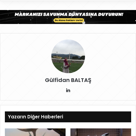
Gülfidan BALTAŞ
Lin
ke
dIn
Yazarın Diğer Haberleri