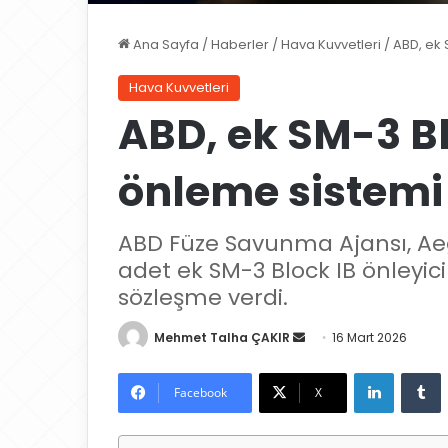
Ana Sayfa
/
Haberler
/
Hava Kuvvetleri
/
ABD, ek 
Hava Kuvvetleri
ABD, ek SM-3 Bl
önleme sistemi 
ABD Füze Savunma Ajansı, Aeg
adet ek SM-3 Block IB önleyic
sözleşme verdi.
Mehmet Talha ÇAKIR
B
16 Mart 2026
i
LinkedIn
Tumblr
r
Facebook
X
e
-