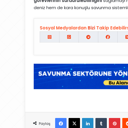
görevlerinin sürdürülebilirliğini
sağlamayı h
deniz hem de kara konuşlu savunma sisteml
Sosyal Medyalardan
Bizi
Takip Edebilirs
Facebook
X
LinkedIn
Tumblr
Pinterest
Paylaş