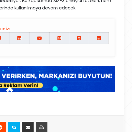
edefliyor. Bu kapsamda SM-3 önleyici füzeleri, hem
erinde kullanılmaya devam edecek.
iniz:
Reddit
Skype
E-Posta ile paylaş
Yazdır