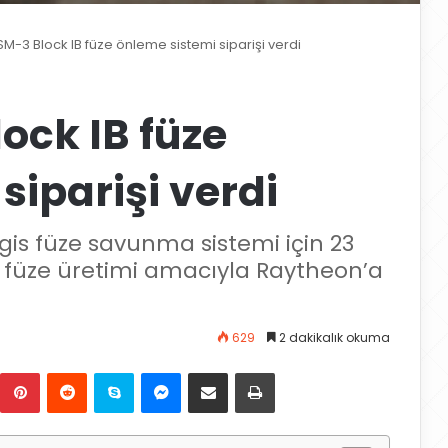
SM-3 Block IB füze önleme sistemi siparişi verdi
ock IB füze
siparişi verdi
is füze savunma sistemi için 23
i füze üretimi amacıyla Raytheon’a
629
2 dakikalık okuma
Pinterest
Reddit
Skype
Messenger
E-Posta ile paylaş
Yazdır