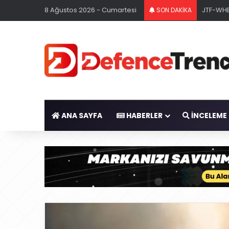
8 Ağustos 2026 - Cumartesi
ABD Don
SON DAKİKA
ANA SAYFA
HABERLER
İNCELEME