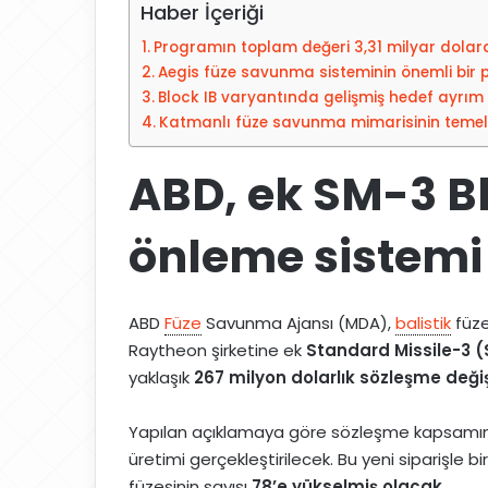
Haber İçeriği
p
o
Programın toplam değeri 3,31 milyar dolara
s
Aegis füze savunma sisteminin önemli bir 
t
Block IB varyantında gelişmiş hedef ayrım k
a
Katmanlı füze savunma mimarisinin temel
g
ö
ABD, ek SM-3 Bl
n
d
önleme sistemi 
e
r
m
ABD
Füze
Savunma Ajansı (MDA),
balistik
füze
e
Raytheon şirketine ek
Standard Missile-3 (
k
yaklaşık
267 milyon dolarlık sözleşme değiş
Yapılan açıklamaya göre sözleşme kapsam
üretimi gerçekleştirilecek. Bu yeni siparişl
füzesinin sayısı
78’e yükselmiş olacak
.