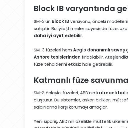
Block IB varyantında gel
SM-3’ün
Block IB
versiyonu, önceki modellerin
sahiptir. Bu iyileştirmeler sayesinde füze, u
daha iyi ayırt edebilir
.
SM-3 füzeleri hem
Aegis donanımlı savaş 
Ashore tesislerinden
fırlatılabilir. Ateşlen
füze tehditlerini etkisiz hale getirebilir.
Katmanlı füze savunma
SM-3 önleyici füzeleri, ABD’nin
katmanlı bali
oluşturur. Bu sistemler, askeri birlikleri, müttefi
saldırılarına karşı korumayı amaçlar.
Yeni sipariş, ABD’nin özellikle müttefik ülkeler