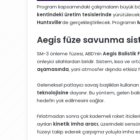
Program kapsamındaki çalışmaların büyük 
kentindeki üretim tesislerinde
yürütülecek.
Huntsville
’de gerçekleştirilecek. Programın
M
Aegis füze savunma sist
SM-3 önleme füzesi, ABD’nin
Aegis Balistik
önleyici silahlardan biridir. Sistem, kısa ve ort
aşamasında
, yani atmosfer dışında etkisiz
Geleneksel patlayıcı savaş başlıkları kullanan
teknolojisine
dayanır. Bu yöntem, gelen bali
hedefin yok edilmesini sağlar.
Fırlatmadan sonra çok kademeli roket iticileri
ayrılan
kinetik imha aracı
, üzerindeki sensö
füzeyi takip ederek çarpışma yoluyla imha e