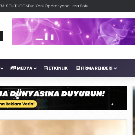
anması, Saildrone İDA’sı ile Uyuşturucu Operasyonu
MEDYA
ETKINLIK
FIRMA REHBERI