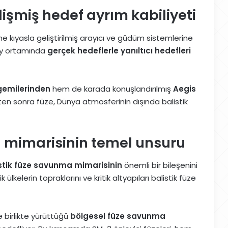
işmiş hedef ayrım kabiliyeti
e kıyasla geliştirilmiş arayıcı ve güdüm sistemlerine
zay ortamında
gerçek hedeflerle yanıltıcı hedefleri
gemilerinden
hem de karada konuşlandırılmış
Aegis
dikten sonra füze, Dünya atmosferinin dışında balistik
 mimarisinin temel unsuru
stik füze savunma mimarisinin
önemli bir bileşenini
k ülkelerin topraklarını ve kritik altyapıları balistik füze
le birlikte yürüttüğü
bölgesel füze savunma