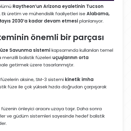
bölümü
Raytheon’un Arizona eyaletinin Tucson
 Ek üretim ve mühendislik faaliyetleri ise
Alabama,
ayıs 2030’a kadar devam etmesi
planlanıyor.
eminin önemli bir parçası
 Füze Savunma sistemi
kapsamında kullanılan temel
a menzilli balistik füzeleri
uçuşlarının orta
 hale getirmek üzere tasarlanmıştır.
 füzelerin aksine, SM-3 sistemi
kinetik imha
stik füze ile çok yüksek hızda doğrudan çarpışarak
 füzenin önleyici aracını uzaya taşır. Daha sonra
rler ve güdüm sistemleri sayesinde hedef balistik
der.