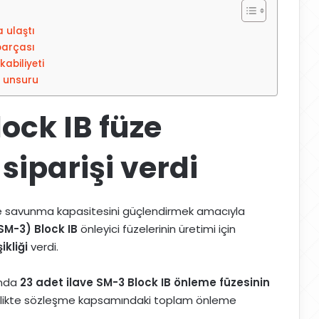
 ulaştı
parçası
abiliyeti
 unsuru
ock IB füze
siparişi verdi
 savunma kapasitesini güçlendirmek amacıyla
SM-3) Block IB
önleyici füzelerinin üretimi için
ikliği
verdi.
ında
23 adet ilave SM-3 Block IB önleme füzesinin
e birlikte sözleşme kapsamındaki toplam önleme