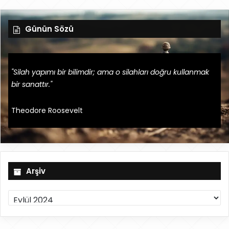
Günün Sözü
"Silah yapımı bir bilimdir; ama o silahları doğru kullanmak
bir sanattır."
Theodore Roosevelt
Arşiv
A
r
ş
i