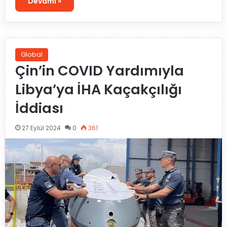
Devamı »
Global
Çin’in COVID Yardımıyla
Libya’ya İHA Kaçakçılığı
İddiası
27 Eylül 2024
0
361