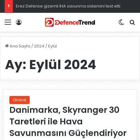
Türkiye damga vurdu: Avrupa’nın en güçlü hava kuvvetleri
Menü
Giriş
Dış gö
A
Ana Sayfa
/
2024
/
Eylül
Ay:
Eylül 2024
Global
Danimarka, Skyranger 30
Taretleri ile Hava
Savunmasını Güçlendiriyor