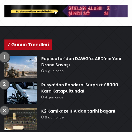
v
7 Günün Trendleri
Replicator’dan DAWG’a: ABD’nin Yeni
Drone Savaşı
6 gün önce
Rusya’dan Banderol Sürprizi: S8000
Kara Katapultunda!
4 gün önce
K2 Kamikaze İHA’dan tarihi başarı!
6 gün önce