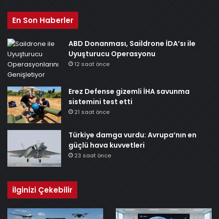
En Son Haberler
ABD Donanması, Saildrone İDA’sı ile
Uyuşturucu Operasyonu
12 saat önce
Erez Defense gizemli İHA savunma
sistemini test etti
21 saat önce
Türkiye damga vurdu: Avrupa’nın en
güçlü hava kuvvetleri
23 saat önce
İlginizi Çekebilir