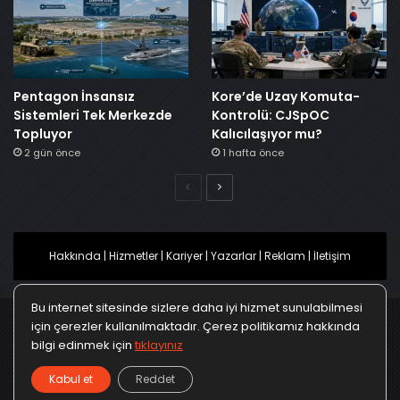
Pentagon İnsansız
Kore’de Uzay Komuta-
Sistemleri Tek Merkezde
Kontrolü: CJSpOC
Topluyor
Kalıcılaşıyor mu?
2 gün önce
1 hafta önce
Önceki
Sonraki
Hakkında
|
Hizmetler
|
Kariyer
|
Yazarlar
|
Reklam
|
İletişim
Bu internet sitesinde sizlere daha iyi hizmet sunulabilmesi
için çerezler kullanılmaktadır. Çerez politikamız hakkında
bilgi edinmek için
tıklayınız
Ana Sayfa
Gizlilik Politikası
Çerez Politikası
Kabul et
Reddet
Türkçe
Kullanım Koşulları
KVKK Politikası
▼