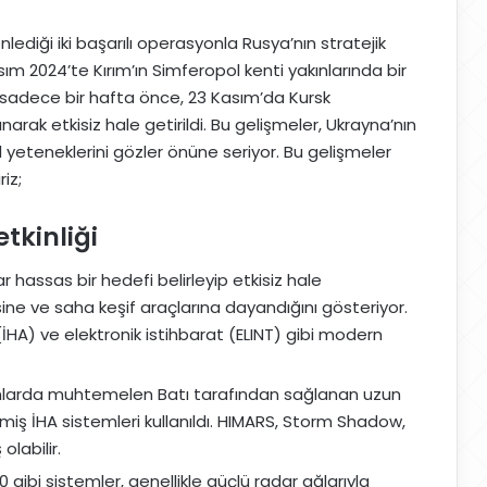
lediği iki başarılı operasyonla Rusya’nın stratejik
m 2024’te Kırım’ın Simferopol kenti yakınlarında bir
sadece bir hafta önce, 23 Kasım’da Kursk
arak etkisiz hale getirildi. Bu gelişmeler, Ukrayna’nın
l yeteneklerini gözler önüne seriyor. Bu gelişmeler
iz;
tkinliği
 hassas bir hedefi belirleyip etkisiz hale
sine ve saha keşif araçlarına dayandığını gösteriyor.
(İHA) ve elektronik istihbarat (ELINT) gibi modern
larda muhtemelen Batı tarafından sağlanan uzun
iş İHA sistemleri kullanıldı. HIMARS, Storm Shadow,
olabilir.
 gibi sistemler, genellikle güçlü radar ağlarıyla