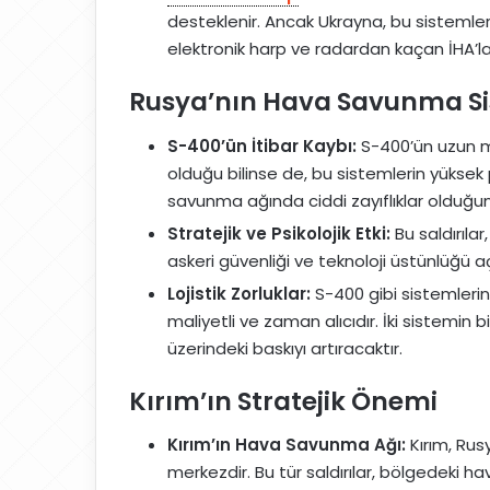
desteklenir. Ancak Ukrayna, bu sistemler
elektronik harp ve radardan kaçan İHA’ları
Rusya’nın Hava Savunma Sis
S-400’ün İtibar Kaybı:
S-400’ün uzun m
olduğu bilinse de, bu sistemlerin yüksek p
savunma ağında ciddi zayıflıklar olduğu
Stratejik ve Psikolojik Etki:
Bu saldırıla
askeri güvenliği ve teknoloji üstünlüğü a
Lojistik Zorluklar:
S-400 gibi sistemlerin
maliyetli ve zaman alıcıdır. İki sistemin b
üzerindeki baskıyı artıracaktır.
Kırım’ın Stratejik Önemi
Kırım’ın Hava Savunma Ağı:
Kırım, Rusy
merkezdir. Bu tür saldırılar, bölgedeki 