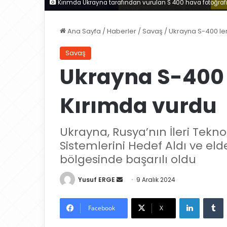
Kırımda Ukrayna tarafından vurulan S 400 hava fotoğrafı 
Ana Sayfa
/
Haberler
/
Savaş
/
Ukrayna S-400 ler
Savaş
Ukrayna S-400 l
Kırımda vurdu
Ukrayna, Rusya’nın İleri Tekn
Sistemlerini Hedef Aldı ve eld
bölgesinde başarılı oldu
Yusuf ERGE
B
9 Aralık 2024
i
LinkedIn
Tumblr
r
Facebook
X
e