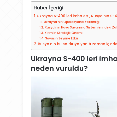
-
Haber İçeriği
p
o
Ukrayna S-400 leri imha etti, Rusya’nın S-
s
Ukrayna’nın Operasyonel Yetkinliği
t
Rusya’nın Hava Savunma Sistemlerindeki Zaf
a
Kırım’ın Stratejik Önemi
Savaşın Seyrine Etkisi
g
Rusya’nın bu saldırıya yanıtı zaman içinde
ö
n
Ukrayna S-400 leri imha 
d
e
neden vuruldu?
r
m
e
k