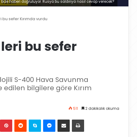
bize haberi doğruluyor. Rusya bu saldırıya nasıl cevap verecek?
i bu sefer Kırımda vurdu
eri bu sefer
olojili S-400 Hava Savunma
e edilen bilgilere göre Kırım
511
2 dakikalık okuma
Pinterest
Reddit
Skype
Messenger
E-Posta ile paylaş
Yazdır