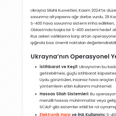
Ukrayna Silahlı Kuvvetleri, Kasım 2024’te düzen
savunma altyapısına ağır darbe vurdu. 29 Kası
S-400 hava savunma sistemi imha edilirken, 
Oblastı’nda başka bir S-400 sistemi hedef alın
Rus askeri varlıklarına karşı artan operasyone
ışığında bazı önemli noktaları değerlendirebilir
Ukrayna’nın Operasyonel Ye
İstihbarat ve Keşif:
Ukrayna’nın bu kadar
getirebilmesi, güçlü istihbarat kapasite
Uydu görüntüleri, insansız hava araçları 
yöntemlerin etkin kullanımı muhtemel.
Hassas Silah Sistemleri:
Bu operasyon
menzilli hassas mühimmatlar veya gelişm
SCALP gibi sistemler etkili bir rol oynamış 
Elektronik Harp
ve İHA Kullanımı:
S-400