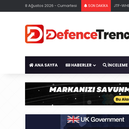
8 Ağustos 2026 - Cumartesi
JTF-WHE
SON DAKİKA
ANA SAYFA
HABERLER
İNCELEME