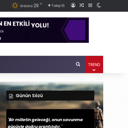
℃
29
Giriş
Rastgele Haber Ok
Kenar Bölmesi
Dış görünüm
Takip Et
Ankara
Ara
TREND
Günün Sözü
"
Bir milletin geleceği, onun savunma
gücüyle doğru orantılıdır.
"