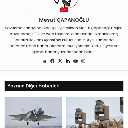
Mesut ÇAPANOĞLU
Savunma sanayiine olan ilgisiyle bilinen Mesut Çapanoğlu, dijital
pazarlama, SEO ve web tasarımı alanlarında uzmanlaşmış
Sanatizi Reklam Ajansı'nın kurucusudur. Aynı zamanda,
DefenceTrend haber platformunun yönetim kurulu üyesi ve
global haber yazarlarından biridir.
W
Fa
X
Lin
Yo
Ins
eb
ce
ke
uT
ta
sit
bo
dIn
ub
gr
esi
ok
e
a
Yazarın Diğer Haberleri
m