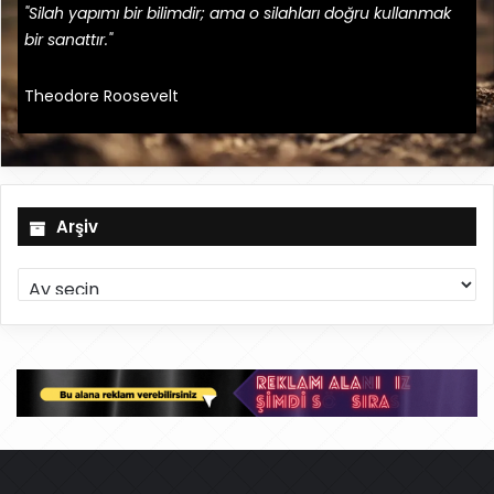
"Silah yapımı bir bilimdir; ama o silahları doğru kullanmak
bir sanattır."
Theodore Roosevelt
Arşiv
A
r
ş
i
v