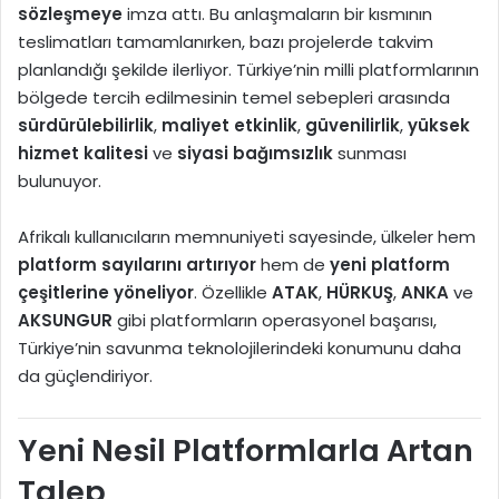
sözleşmeye
imza attı. Bu anlaşmaların bir kısmının
teslimatları tamamlanırken, bazı projelerde takvim
planlandığı şekilde ilerliyor. Türkiye’nin milli platformlarının
bölgede tercih edilmesinin temel sebepleri arasında
sürdürülebilirlik
,
maliyet etkinlik
,
güvenilirlik
,
yüksek
hizmet kalitesi
ve
siyasi bağımsızlık
sunması
bulunuyor.
Afrikalı kullanıcıların memnuniyeti sayesinde, ülkeler hem
platform sayılarını artırıyor
hem de
yeni platform
çeşitlerine yöneliyor
. Özellikle
ATAK
,
HÜRKUŞ
,
ANKA
ve
AKSUNGUR
gibi platformların operasyonel başarısı,
Türkiye’nin savunma teknolojilerindeki konumunu daha
da güçlendiriyor.
Yeni Nesil Platformlarla Artan
Talep