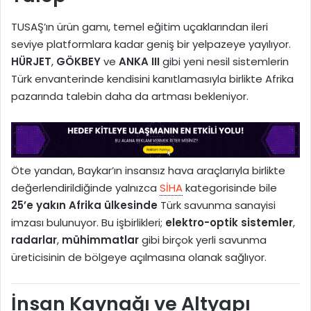
TUSAŞ’ın ürün gamı, temel eğitim uçaklarından ileri
seviye platformlara kadar geniş bir yelpazeye yayılıyor.
HÜRJET
,
GÖKBEY
ve
ANKA III
gibi yeni nesil sistemlerin
Türk envanterinde kendisini kanıtlamasıyla birlikte Afrika
pazarında talebin daha da artması bekleniyor.
Öte yandan, Baykar’ın insansız hava araçlarıyla birlikte
değerlendirildiğinde yalnızca
SİHA
kategorisinde bile
25’e yakın Afrika ülkesinde
Türk savunma sanayisi
imzası bulunuyor. Bu işbirlikleri;
elektro-optik sistemler
,
radarlar
,
mühimmatlar
gibi birçok yerli savunma
üreticisinin de bölgeye açılmasına olanak sağlıyor.
İnsan Kaynağı ve Altyapı