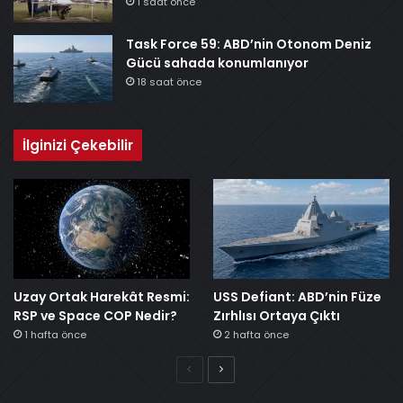
1 saat önce
Task Force 59: ABD’nin Otonom Deniz
Gücü sahada konumlanıyor
18 saat önce
İlginizi Çekebilir
Uzay Ortak Harekât Resmi:
USS Defiant: ABD’nin Füze
RSP ve Space COP Nedir?
Zırhlısı Ortaya Çıktı
1 hafta önce
2 hafta önce
Önceki
Sonraki