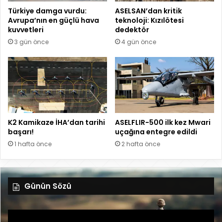
Türkiye damga vurdu:
ASELSAN’dan kritik
Avrupa’nın en güçlü hava
teknoloji: Kızılötesi
kuvvetleri
dedektör
3 gün önce
4 gün önce
K2 Kamikaze İHA’dan tarihi
ASELFLIR-500 ilk kez Mwari
başarı!
uçağına entegre edildi
1 hafta önce
2 hafta önce
Günün Sözü