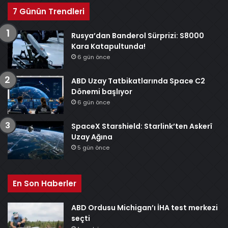
7 Günün Trendleri
Rusya’dan Banderol Sürprizi: S8000
Kara Katapultunda!
6 gün önce
ABD Uzay Tatbikatlarında Space C2
Dönemi başlıyor
6 gün önce
SpaceX Starshield: Starlink’ten Askerî
Uzay Ağına
5 gün önce
En Son Haberler
ABD Ordusu Michigan’ı İHA test merkezi
seçti