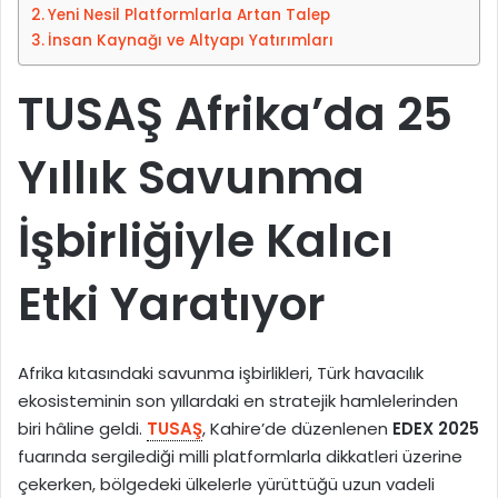
Yeni Nesil Platformlarla Artan Talep
p
s
İnsan Kaynağı ve Altyapı Yatırımları
e
t
d
a
TUSAŞ Afrika’da 25
i
g
n
ö
Yıllık Savunma
n
d
e
İşbirliğiyle Kalıcı
r
m
Etki Yaratıyor
e
k
Afrika kıtasındaki savunma işbirlikleri, Türk havacılık
ekosisteminin son yıllardaki en stratejik hamlelerinden
biri hâline geldi.
TUSAŞ
, Kahire’de düzenlenen
EDEX 2025
fuarında sergilediği milli platformlarla dikkatleri üzerine
çekerken, bölgedeki ülkelerle yürüttüğü uzun vadeli