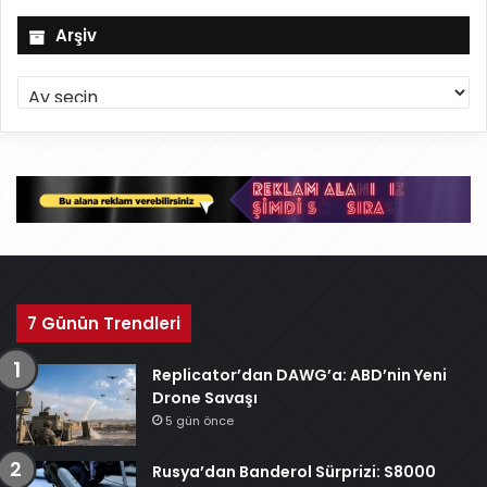
Arşiv
A
r
ş
i
v
7 Günün Trendleri
Replicator’dan DAWG’a: ABD’nin Yeni
Drone Savaşı
5 gün önce
Rusya’dan Banderol Sürprizi: S8000