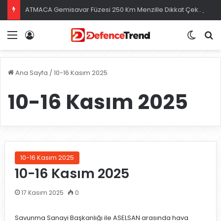
ATMACA Gemisavar Füzesi 250 Km Menzille Dikkat Çekiyor
Menü
Giriş
Dış gö
A
Ana Sayfa
/
10-16 Kasım 2025
10-16 Kasım 2025
10-16 Kasım 2025
10-16 Kasım 2025
17 Kasım 2025
0
Savunma Sanayi Başkanlığı ile ASELSAN arasında hava