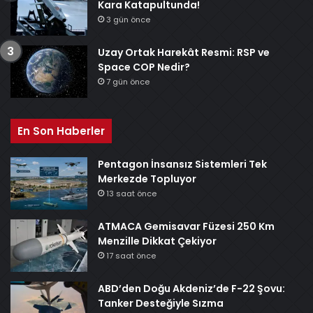
Kara Katapultunda!
3 gün önce
Uzay Ortak Harekât Resmi: RSP ve
Space COP Nedir?
7 gün önce
En Son Haberler
Pentagon İnsansız Sistemleri Tek
Merkezde Topluyor
13 saat önce
ATMACA Gemisavar Füzesi 250 Km
Menzille Dikkat Çekiyor
17 saat önce
ABD’den Doğu Akdeniz’de F-22 Şovu:
Tanker Desteğiyle Sızma