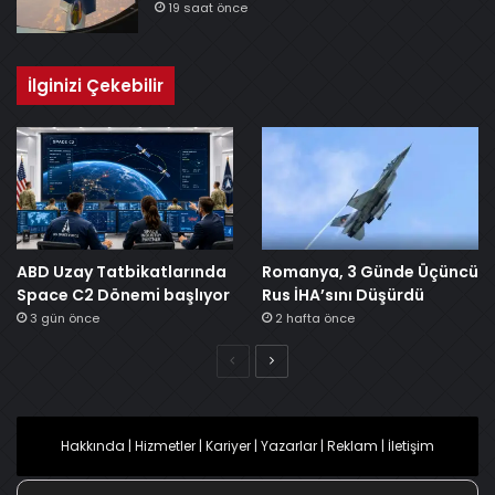
19 saat önce
İlginizi Çekebilir
ABD Uzay Tatbikatlarında
Romanya, 3 Günde Üçüncü
Space C2 Dönemi başlıyor
Rus İHA’sını Düşürdü
3 gün önce
2 hafta önce
Önceki
Sonraki
Hakkında
|
Hizmetler
|
Kariyer
|
Yazarlar
|
Reklam
|
İletişim