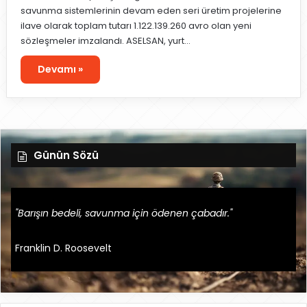
savunma sistemlerinin devam eden seri üretim projelerine
ilave olarak toplam tutarı 1.122.139.260 avro olan yeni
sözleşmeler imzalandı. ASELSAN, yurt…
Devamı »
Günün Sözü
"Barışın bedeli, savunma için ödenen çabadır."
Franklin D. Roosevelt