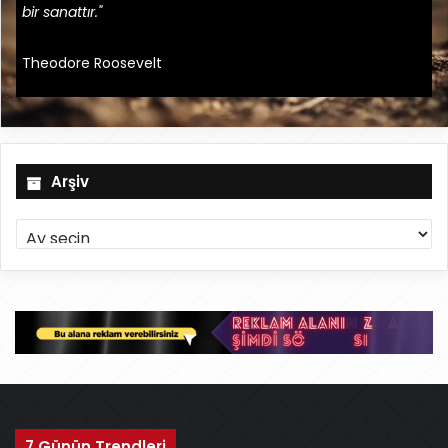
bir sanattır."
Theodore Roosevelt
Arşiv
A
r
ş
i
v
7 Günün Trendleri