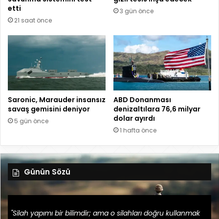
etti
3 gün önce
21 saat önce
Saronic, Marauder insansız
ABD Donanması
savaş gemisini deniyor
denizaltılara 76,6 milyar
dolar ayırdı
5 gün önce
1 hafta önce
Günün Sözü
"Silah yapımı bir bilimdir; ama o silahları doğru kullanmak