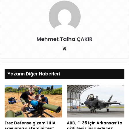
Mehmet Talha ÇAKIR
W
eb
sit
esi
Yazarın Diğer Haberleri
Erez Defense gizemli İHA
ABD, F-35 için Arkansas’ta
savunma sistemini test
gizli tesis inşa edecek