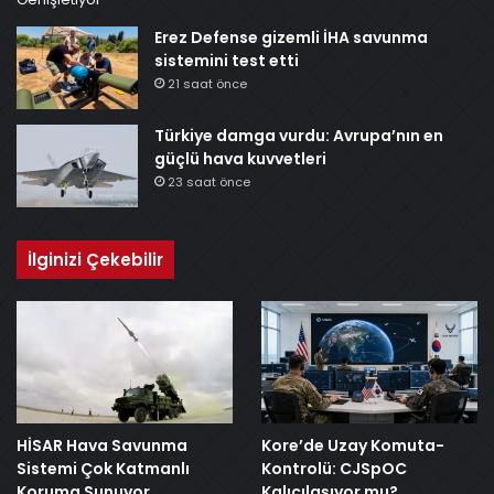
Erez Defense gizemli İHA savunma
sistemini test etti
21 saat önce
Türkiye damga vurdu: Avrupa’nın en
güçlü hava kuvvetleri
23 saat önce
İlginizi Çekebilir
HİSAR Hava Savunma
Kore’de Uzay Komuta-
Sistemi Çok Katmanlı
Kontrolü: CJSpOC
Koruma Sunuyor
Kalıcılaşıyor mu?