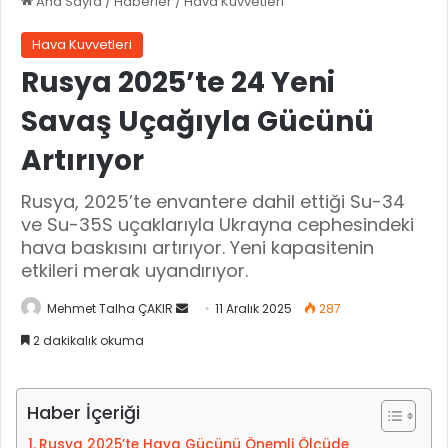
Ana Sayfa
/
Haberler
/
Hava Kuvvetleri
Hava Kuvvetleri
Rusya 2025’te 24 Yeni
Savaş Uçağıyla Gücünü
Artırıyor
Rusya, 2025’te envantere dahil ettiği Su-34
ve Su-35S uçaklarıyla Ukrayna cephesindeki
hava baskısını artırıyor. Yeni kapasitenin
etkileri merak uyandırıyor.
Mehmet Talha ÇAKIR
B
11 Aralık 2025
287
i
2 dakikalık okuma
r
e
-
Haber İçeriği
p
Rusya 2025’te Hava Gücünü Önemli Ölçüde