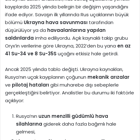
kayıplarda 2025 yılında belirgin bir değişim yaşandığını
ifade ediyor. Savaşın ilk yıllarında Rus uçaklarının büyük
bölümü
Ukrayna hava savunması
tarafından
düşürülüyor ya da
havaalanlarına yapılan
saldırılarda
imha ediliyordu. Açık kaynaklı takip grubu
Oryx’in verilerine göre Ukrayna, 2022’den bu yana
en az
41 Su-34 ve 8 Su-35S
uçağını etkisiz hale getirdi.
Ancak 2025 yılında tablo değişti. Ukrayna kaynakları,
Rusya’nın uçak kayıplarının çoğunun
mekanik arızalar
ve
pilotaj hataları
gibi muharebe dışı sebeplerle
gerçekleştiğini belirtiyor. Analistler bu durumu iki faktörle
açıklıyor:
Rusya’nın
uzun menzilli güdümlü hava
silahlarına
giderek daha fazla bağımlı hale
gelmesi,