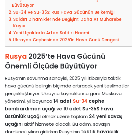
o
Büyütüyor
s
Su-34 ve Su-35S: Rus Hava Gücünün Belkemiği
t
Saldırı Dinamiklerinde Değişim: Daha Az Muharebe
a
Kaybı
g
Yeni Uçaklarla Artan Saldırı Hacmi
ö
Ukrayna Cephesinde 2025’in Hava Gücü Dengesi
n
d
Rusya
2025’te Hava Gücünü
e
Önemli Ölçüde Büyütüyor
r
m
Rusya’nın savunma sanayisi, 2025 yılı itibarıyla taktik
e
hava gücünü belirgin biçimde artıracak yeni teslimatlar
k
gerçekleştiriyor. Ukrayna kaynaklarına göre Moskova
yönetimi, yıl boyunca
14 adet
Su-34
cephe
bombardıman uçağı
ve
10 adet Su-35S hava
üstünlük uçağı
olmak üzere toplam
24 yeni savaş
uçağını
aktif hizmete alacak. Bu adım, savaşın
dördüncü yılına girilirken Rusya’nın
taktik havacılık