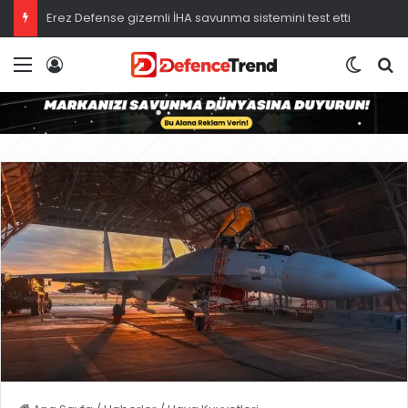
Erez Defense gizemli İHA savunma sistemini test etti
Menü
Giriş
Dış gö
A