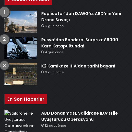
Replicator’dan DAWG’a: ABD’nin Yeni
Drone Savaşı
6 gün önce
Rusya’dan Banderol Sürprizi: S8000
Kara Katapultunda!
4 gün önce
K2 Kamikaze İHA’dan tarihi başarı!
6 gün önce
En Son Haberler
ABD Donanması, Saildrone İDA’sı ile
Uyuşturucu Operasyonu
12 saat önce