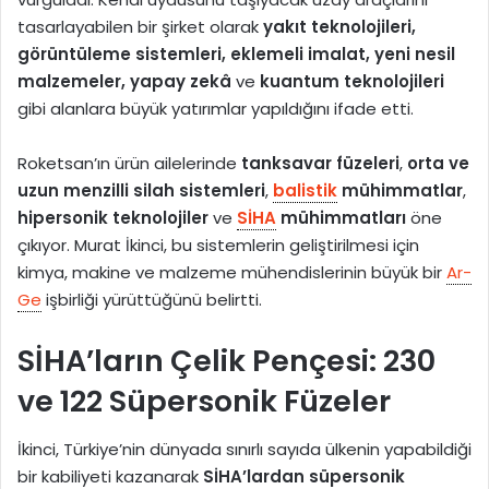
tasarlayabilen bir şirket olarak
yakıt teknolojileri,
görüntüleme sistemleri, eklemeli imalat, yeni nesil
malzemeler, yapay zekâ
ve
kuantum teknolojileri
gibi alanlara büyük yatırımlar yapıldığını ifade etti.
Roketsan’ın ürün ailelerinde
tanksavar füzeleri
,
orta ve
uzun menzilli silah sistemleri
,
balistik
mühimmatlar
,
hipersonik teknolojiler
ve
SİHA
mühimmatları
öne
çıkıyor. Murat İkinci, bu sistemlerin geliştirilmesi için
kimya, makine ve malzeme mühendislerinin büyük bir
Ar-
Ge
işbirliği yürüttüğünü belirtti.
SİHA’ların Çelik Pençesi: 230
ve 122 Süpersonik Füzeler
İkinci, Türkiye’nin dünyada sınırlı sayıda ülkenin yapabildiği
bir kabiliyeti kazanarak
SİHA’lardan süpersonik