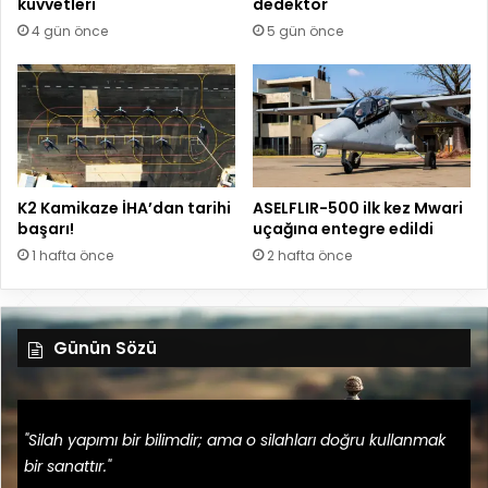
kuvvetleri
dedektör
4 gün önce
5 gün önce
K2 Kamikaze İHA’dan tarihi
ASELFLIR-500 ilk kez Mwari
başarı!
uçağına entegre edildi
1 hafta önce
2 hafta önce
Günün Sözü
"Silah yapımı bir bilimdir; ama o silahları doğru kullanmak
bir sanattır."