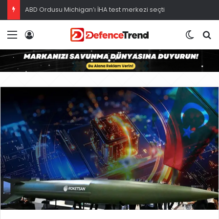
ABD Ordusu Michigan’ı İHA test merkezi seçti
Menü
Giriş
Dış gö
A