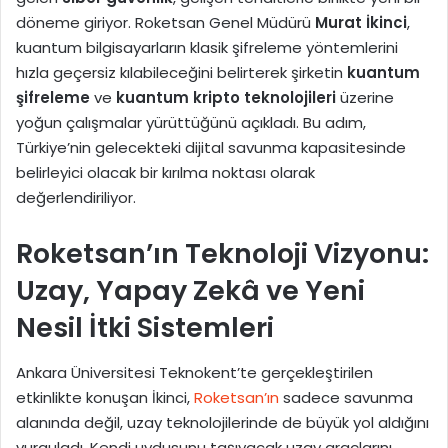
döneme giriyor. Roketsan Genel Müdürü
Murat İkinci
,
kuantum bilgisayarların klasik şifreleme yöntemlerini
hızla geçersiz kılabileceğini belirterek şirketin
kuantum
şifreleme
ve
kuantum kripto teknolojileri
üzerine
yoğun çalışmalar yürüttüğünü açıkladı. Bu adım,
Türkiye’nin gelecekteki dijital savunma kapasitesinde
belirleyici olacak bir kırılma noktası olarak
değerlendiriliyor.
Roketsan’ın Teknoloji Vizyonu:
Uzay, Yapay Zekâ ve Yeni
Nesil İtki Sistemleri
Ankara Üniversitesi Teknokent’te gerçekleştirilen
etkinlikte konuşan İkinci,
Roketsan’ın
sadece savunma
alanında değil, uzay teknolojilerinde de büyük yol aldığını
vurguladı. Kendi uydusunu taşıyacak uzay araçlarını