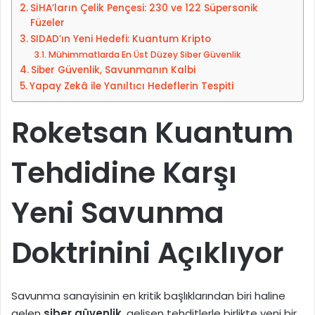
SİHA’ların Çelik Pençesi: 230 ve 122 Süpersonik
e
t
Füzeler
d
a
SIDAD’ın Yeni Hedefi: Kuantum Kripto
i
g
Mühimmatlarda En Üst Düzey Siber Güvenlik
n
ö
Siber Güvenlik, Savunmanın Kalbi
n
Yapay Zekâ ile Yanıltıcı Hedeflerin Tespiti
d
e
Roketsan Kuantum
r
m
Tehdidine Karşı
e
k
Yeni Savunma
Doktrinini Açıklıyor
Savunma sanayisinin en kritik başlıklarından biri haline
gelen
siber güvenlik
, gelişen tehditlerle birlikte yeni bir