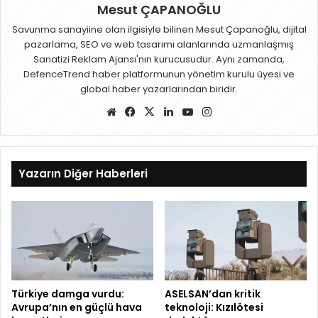
Mesut ÇAPANOĞLU
Savunma sanayiine olan ilgisiyle bilinen Mesut Çapanoğlu, dijital
pazarlama, SEO ve web tasarımı alanlarında uzmanlaşmış
Sanatizi Reklam Ajansı'nın kurucusudur. Aynı zamanda,
DefenceTrend haber platformunun yönetim kurulu üyesi ve
global haber yazarlarından biridir.
W
Fa
X
Lin
Yo
Ins
eb
ce
ke
uT
ta
sit
bo
dIn
ub
gr
esi
ok
e
a
Yazarın Diğer Haberleri
m
Türkiye damga vurdu:
ASELSAN’dan kritik
Avrupa’nın en güçlü hava
teknoloji: Kızılötesi