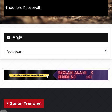
Theodore Roosevelt
Arşiv
A
r
ş
i
v
7 Günün Trendleri