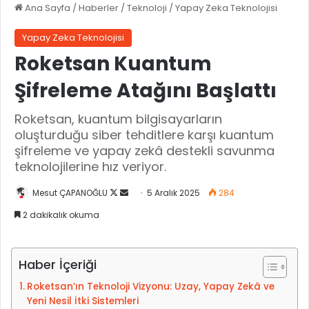
Ana Sayfa
/
Haberler
/
Teknoloji
/
Yapay Zeka Teknolojisi
Yapay Zeka Teknolojisi
Roketsan Kuantum
Şifreleme Atağını Başlattı
Roketsan, kuantum bilgisayarların
oluşturduğu siber tehditlere karşı kuantum
şifreleme ve yapay zekâ destekli savunma
teknolojilerine hız veriyor.
Mesut ÇAPANOĞLU
X
B
5 Aralık 2025
284
'
i
2 dakikalık okuma
i
r
t
e
a
-
Haber İçeriği
k
p
Roketsan’ın Teknoloji Vizyonu: Uzay, Yapay Zekâ ve
i
o
Yeni Nesil İtki Sistemleri
p
s