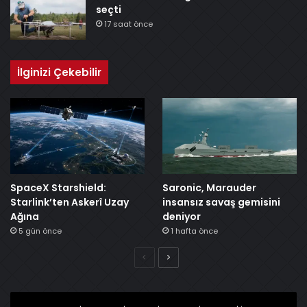
seçti
17 saat önce
İlginizi Çekebilir
SpaceX Starshield:
Saronic, Marauder
Starlink’ten Askerî Uzay
insansız savaş gemisini
Ağına
deniyor
5 gün önce
1 hafta önce
Önceki
Sonraki