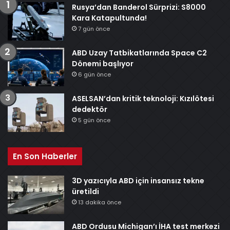
Rusya’dan Banderol Sürprizi: S8000
Kara Katapultunda!
7 gün önce
ABD Uzay Tatbikatlarında Space C2
Dönemi başlıyor
6 gün önce
ASELSAN’dan kritik teknoloji: Kızılötesi
dedektör
5 gün önce
En Son Haberler
3D yazıcıyla ABD için insansız tekne
üretildi
13 dakika önce
ABD Ordusu Michigan’ı İHA test merkezi