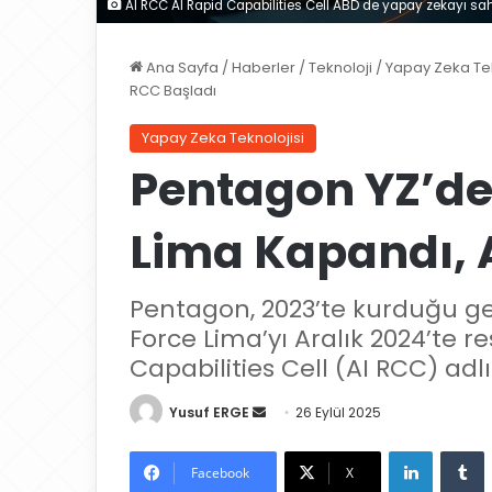
AI RCC AI Rapid Capabilities Cell ABD de yapay zekayı s
Ana Sayfa
/
Haberler
/
Teknoloji
/
Yapay Zeka Tek
RCC Başladı
Yapay Zeka Teknolojisi
Pentagon YZ’de 
Lima Kapandı, 
Pentagon, 2023’te kurduğu ge
Force Lima’yı Aralık 2024’te 
Capabilities Cell (AI RCC) adlı
Yusuf ERGE
B
26 Eylül 2025
i
LinkedIn
Tumblr
r
Facebook
X
e