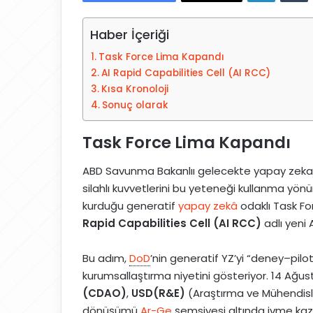
-
Haber İçeriği
p
o
Task Force Lima Kapandı
s
AI Rapid Capabilities Cell (AI RCC)
t
Kısa Kronoloji
a
Sonuç olarak
g
ö
Task Force Lima Kapandı
n
d
ABD Savunma Bakanlıı gelecekte yapay zeka k
e
silahlı kuvvetlerini bu yeteneği kullanma yö
r
kurduğu generatif
yapay zekâ
odaklı Task Fo
m
Rapid Capabilities Cell (AI RCC)
adlı yeni A
e
k
Bu adım,
DoD
’nin generatif YZ’yi “deney–pi
kurumsallaştırma niyetini gösteriyor. 14 Ağu
(CDAO)
,
USD(R&E)
(Araştırma ve Mühendislik
dönüşümü
Ar-Ge
şemsiyesi altında ivme kaz