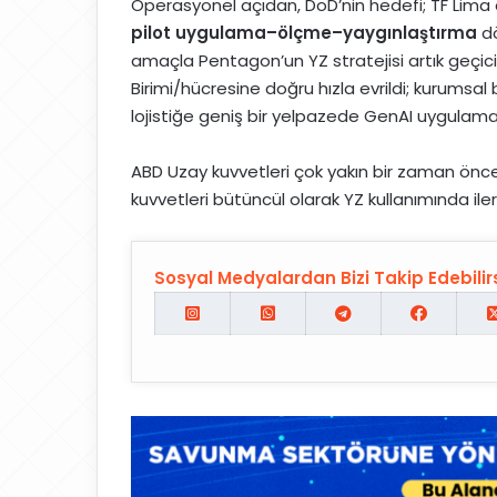
Operasyonel açıdan, DoD’nin hedefi; TF Lima 
pilot uygulama–ölçme–yaygınlaştırma
dö
amaçla Pentagon’un YZ stratejisi artık geçici b
Birimi/hücresine doğru hızla evrildi; kurumsa
lojistiğe geniş bir yelpazede GenAI uygulamal
ABD Uzay kuvvetleri çok yakın bir zaman önc
kuvvetleri bütüncül olarak YZ kullanımında ilerl
Sosyal Medyalardan Bizi Takip Edebilirs