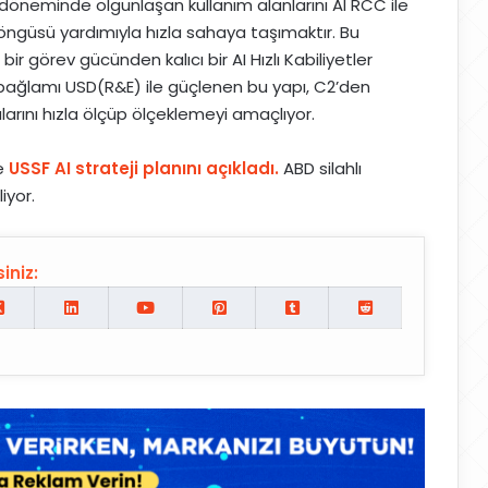
döneminde olgunlaşan kullanım alanlarını AI RCC ile
ngüsü yardımıyla hızla sahaya taşımaktır. Bu
ir görev gücünden kalıcı bir AI Hızlı Kabiliyetler
l bağlamı USD(R&E) ile güçlenen bu yapı, C2’den
arını hızla ölçüp ölçeklemeyi amaçlıyor.
e
USSF AI strateji planını açıkladı.
ABD silahlı
iyor.
iniz: