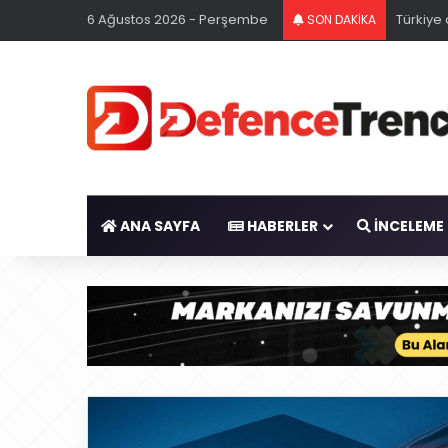
6 Ağustos 2026 - Perşembe
Pentago
SON DAKİKA
ANA SAYFA
HABERLER
İNCELEME