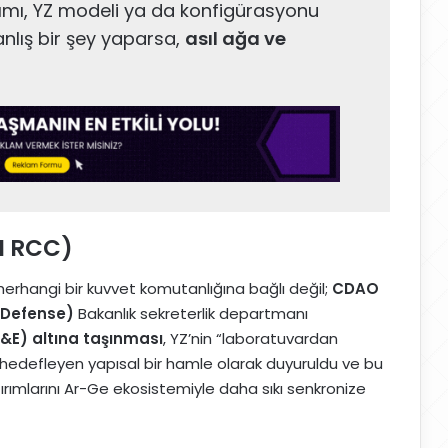
lımı, YZ modeli ya da konfigürasyonu
Yanlış bir şey yaparsa,
asıl ağa ve
AI RCC)
 herhangi bir kuvvet komutanlığına bağlı değil;
CDAO
f Defense)
Bakanlık sekreterlik departmanı
E) altına taşınması
, YZ’nin “laboratuvardan
 hedefleyen yapısal bir hamle olarak duyuruldu ve bu
ımlarını Ar-Ge ekosistemiyle daha sıkı senkronize