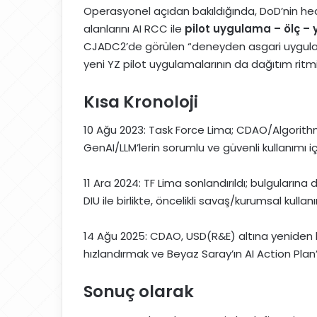
Operasyonel açıdan bakıldığında, DoD’nin he
alanlarını AI RCC ile
pilot uygulama – ölç – 
CJADC2’de görülen “deneyden asgari uygulan
yeni YZ pilot uygulamalarının da dağıtım ritmi
Kısa Kronoloji
10 Ağu 2023: Task Force Lima; CDAO/Algorithm
GenAI/LLM’lerin sorumlu ve güvenli kullanımı iç
11 Ara 2024: TF Lima sonlandırıldı; bulgularına
DIU ile birlikte, öncelikli savaş/kurumsal kull
14 Ağu 2025: CDAO, USD(R&E) altına yeniden
hızlandırmak ve Beyaz Saray’ın AI Action Plan
Sonuç olarak