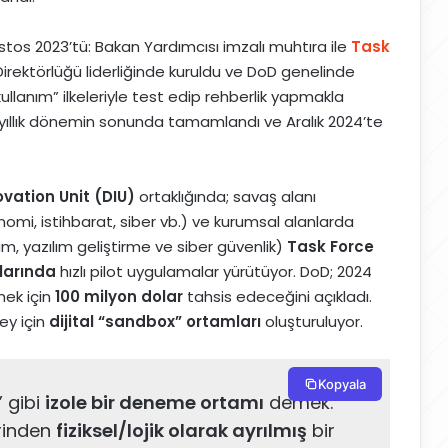
tos 2023’tü: Bakan Yardımcısı imzalı muhtıra ile
Task
irektörlüğü liderliğinde kuruldu ve DoD genelinde
ullanım” ilkeleriyle test edip rehberlik yapmakla
r yıllık dönemin sonunda tamamlandı ve Aralık 2024’te
vation Unit (DIU)
ortaklığında; savaş alanı
nomi, istihbarat, siber vb.) ve kurumsal alanlarda
uyum, yazılım geliştirme ve siber güvenlik)
Task Force
nlarında
hızlı pilot uygulamalar yürütüyor. DoD; 2024
mek için
100 milyon dolar
tahsis edeceğini açıkladı.
ey için
dijital “sandbox” ortamları
oluşturuluyor.
Kopyala
 gibi
izole bir deneme ortamı
demek.
rinden
fiziksel/lojik olarak ayrılmış
bir