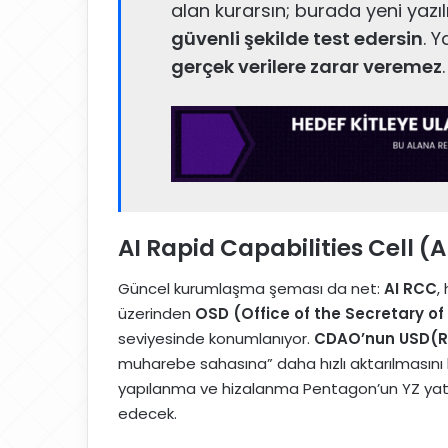
alan kurarsın; burada yeni yazı
güvenli şekilde test edersin
. 
gerçek verilere zarar veremez
.
AI Rapid Capabilities Cell (
Güncel kurumlaşma şeması da net:
AI RCC
,
üzerinden
OSD (Office of the Secretary o
seviyesinde konumlanıyor.
CDAO’nun USD(R&
muharebe sahasına” daha hızlı aktarılmasını
yapılanma ve hizalanma Pentagon’un YZ yatır
edecek.