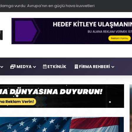
n İnsansız Sistemleri Tek Merkezde Topluyor
MEDYA
ETKINLIK
FIRMA REHBERI