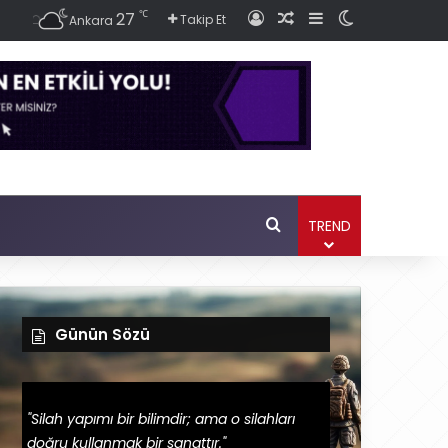
℃
27
Giriş
Rastgele Haber Ok
Kenar Bölmesi
Dış görünüm
Takip Et
Ankara
Ara
TREND
Günün Sözü
"Silah yapımı bir bilimdir; ama o silahları
doğru kullanmak bir sanattır."