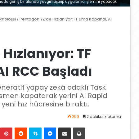
ahada geniş bir alanda yaygınlaştırıp uygulama işlemini yapacak
nolojisi
/
Pentagon YZ’de Hızlanıyor: TF Lima Kapandı, AI
Hızlanıyor: TF
AI RCC Başladı
neratif yapay zekâ odaklı Task
resmen kapatarak yerini AI Rapid
 yeni hız hücresine bıraktı.
259
2 dakikalık okuma
Pinterest
Reddit
Skype
Messenger
E-Posta ile paylaş
Yazdır