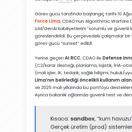
Görev gücü tarafında başlangıç tarihi 10 Ağus
Force Lima
, CDAO’nun Algorithmic Warfare D
LLM/GenAI kabiliyetlerini “sorumlu ve güvenli k
görevlendirildi. Bu çerçevedeki çalışmalar bi
görev gücü “sunset” edildi.
Yerine geçen
AI RCC
, CDAO ile
Defense Inno
(C2/karar desteği, planlama, lojistik, İHA-oto
(mali işler, İK, tedarik, sağlık bilişimi, hukuk/
Lima’nın belirlediği öncelikli kullanım ala
ve 2025 mali yıllarında bu portföyü destekle
Ayrıca bakanlık ağlarında güvenli test ve den
Kısaca:
sandbox
, “kum havuzu”
Gerçek üretim (prod) sistemle