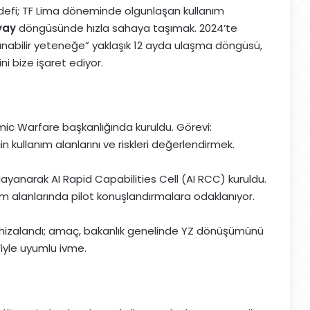
defi; TF Lima döneminde olgunlaşan kullanım
yay
döngüsünde hızla sahaya taşımak. 2024’te
abilir yeteneğe” yaklaşık 12 ayda ulaşma döngüsü,
ni bize işaret ediyor.
ic Warfare başkanlığında kuruldu. Görevi:
in kullanım alanlarını ve riskleri değerlendirmek.
 dayanarak AI Rapid Capabilities Cell (AI RCC) kuruldu.
anım alanlarında pilot konuşlandırmalara odaklanıyor.
 hizalandı; amaç, bakanlık genelinde YZ dönüşümünü
’iyle uyumlu ivme.