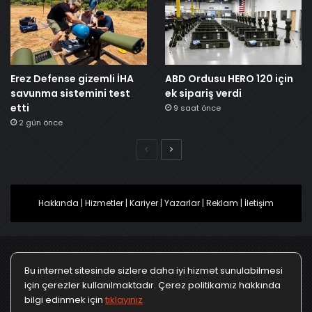
Erez Defense gizemli İHA
ABD Ordusu HERO 120 için
savunma sistemini test
ek sipariş verdi
etti
9 saat önce
2 gün önce
Önceki
Sonraki
Hakkında
|
Hizmetler
|
Kariyer
|
Yazarlar
|
Reklam
|
İletişim
Bu internet sitesinde sizlere daha iyi hizmet sunulabilmesi
Ana Sayfa
Gizlilik Politikası
Çerez Politikası
için çerezler kullanılmaktadır. Çerez politikamız hakkında
bilgi edinmek için
tıklayınız
Türkçe
Kullanım Koşulları
KVKK Politikası
▼