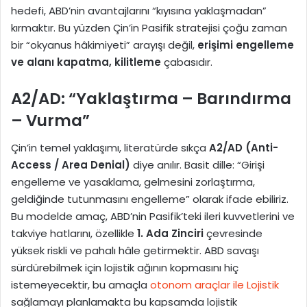
hedefi, ABD’nin avantajlarını “kıyısına yaklaşmadan”
kırmaktır. Bu yüzden Çin’in Pasifik stratejisi çoğu zaman
bir “okyanus hâkimiyeti” arayışı değil,
erişimi engelleme
ve alanı kapatma, kilitleme
çabasıdır.
A2/AD: “Yaklaştırma – Barındırma
– Vurma”
Çin’in temel yaklaşımı, literatürde sıkça
A2/AD (Anti-
Access / Area Denial)
diye anılır. Basit dille: “Girişi
engelleme ve yasaklama, gelmesini zorlaştırma,
geldiğinde tutunmasını engelleme” olarak ifade ebiliriz.
Bu modelde amaç, ABD’nin Pasifik’teki ileri kuvvetlerini ve
takviye hatlarını, özellikle
1. Ada Zinciri
çevresinde
yüksek riskli ve pahalı hâle getirmektir. ABD savaşı
sürdürebilmek için lojistik ağının kopmasını hiç
istemeyecektir, bu amaçla
otonom araçlar ile Lojistik
sağlamayı planlamakta bu kapsamda lojistik