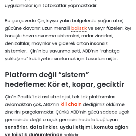
uygulamalar için tatbikatlar yapmaktadır.
Bu çerçevede Çin, kıyıya yakın bölgelerde yoğun ateş
gücüne dayanır: uzun menzilli
balistik
ve seyir füzeleri, kıyı
konuşlu hava savunma sistemleri, radar zincirleri,
denizaltılar, mayınlar ve giderek artan insansız
sistemler… Çin’in bu savunma seti, ABD’nin “rahatça
yaklaşma” kabiliyetini sınırlamak için tasarlanmıştır.
Platform değil “sistem”
hedefleme: Kör et, kopar, geciktir
Çin’in Pasifik’teki asıl stratejisi, tek tek platformları
avlamaktan çok, ABD’nin
kill chain
dediğimiz öldürme
zincirini parçalamaktır. Çünkü ABD’nin gücü sadece uçak
gemisinde değil; o uçak gemisini hedefe bağlayan
sensörler, data linkler, uydu iletişimi, komuta ağları
ve lojistik düğümlerinde
saklıdır.