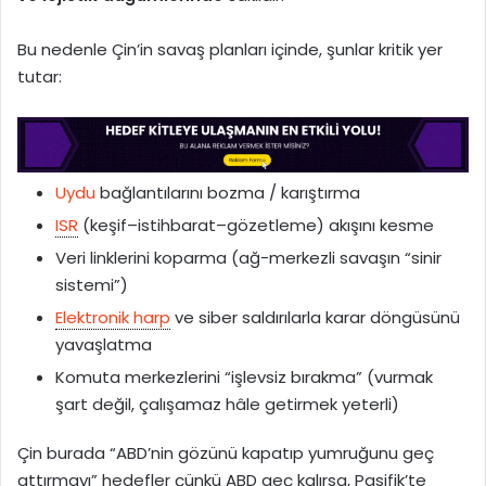
Bu nedenle Çin’in savaş planları içinde, şunlar kritik yer
tutar:
Uydu
bağlantılarını bozma / karıştırma
ISR
(keşif–istihbarat–gözetleme) akışını kesme
Veri linklerini koparma (ağ-merkezli savaşın “sinir
sistemi”)
Elektronik harp
ve siber saldırılarla karar döngüsünü
yavaşlatma
Komuta merkezlerini “işlevsiz bırakma” (vurmak
şart değil, çalışamaz hâle getirmek yeterli)
Çin burada “ABD’nin gözünü kapatıp yumruğunu geç
attırmayı” hedefler çünkü ABD geç kalırsa, Pasifik’te