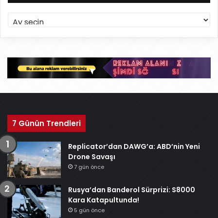
A
r
ş
i
v
7 Günün Trendleri
Replicator’dan DAWG’a: ABD’nin Yeni
Drone Savaşı
7 gün önce
Rusya’dan Banderol Sürprizi: S8000
Kara Katapultunda!
5 gün önce