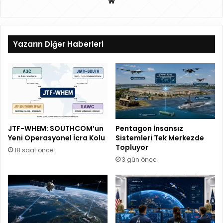
W
eb
sit
esi
Yazarın Diğer Haberleri
JTF-WHEM: SOUTHCOM’un
Pentagon İnsansız
Yeni Operasyonel İcra Kolu
Sistemleri Tek Merkezde
Topluyor
18 saat önce
3 gün önce