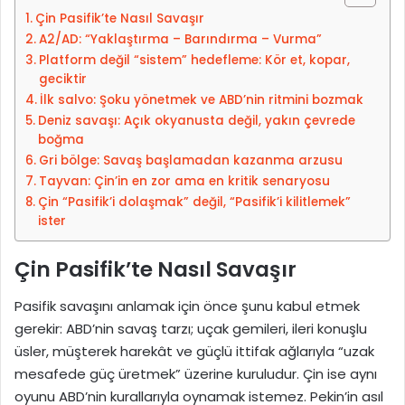
-
Çin Pasifik’te Nasıl Savaşır
p
A2/AD: “Yaklaştırma – Barındırma – Vurma”
o
Platform değil “sistem” hedefleme: Kör et, kopar,
s
geciktir
t
İlk salvo: Şoku yönetmek ve ABD’nin ritmini bozmak
Deniz savaşı: Açık okyanusta değil, yakın çevrede
a
boğma
g
Gri bölge: Savaş başlamadan kazanma arzusu
ö
Tayvan: Çin’in en zor ama en kritik senaryosu
n
Çin “Pasifik’i dolaşmak” değil, “Pasifik’i kilitlemek”
d
ister
e
r
Çin Pasifik’te Nasıl Savaşır
m
e
Pasifik savaşını anlamak için önce şunu kabul etmek
k
gerekir: ABD’nin savaş tarzı; uçak gemileri, ileri konuşlu
üsler, müşterek harekât ve güçlü ittifak ağlarıyla “uzak
mesafede güç üretmek” üzerine kuruludur. Çin ise aynı
oyunu ABD’nin kurallarıyla oynamak istemez. Pekin’in asıl