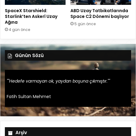
SpaceX Starshield:
ABD Uzay Tatbikatlarında
Starlink’ten Askerî Uzay
Space C2 Dönemi başlıyor
Ağına
5 gün önce
4 gün önce
Günün Sözü
""Hedefe varmayan ok, yaydan boşuna çıkmıştır.""
Fatih Sultan Mehmet
Arşiv