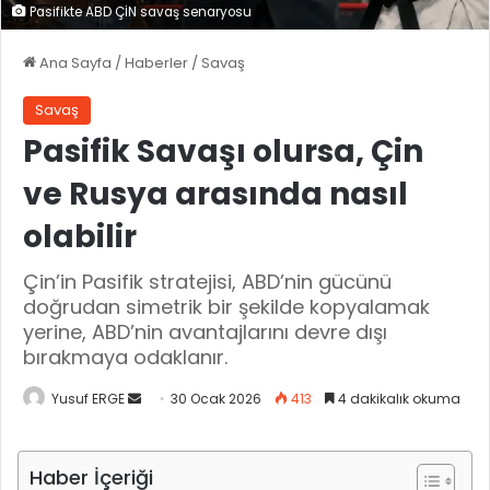
Pasifikte ABD ÇİN savaş senaryosu
Ana Sayfa
/
Haberler
/
Savaş
Savaş
Pasifik Savaşı olursa, Çin
ve Rusya arasında nasıl
olabilir
Çin’in Pasifik stratejisi, ABD’nin gücünü
doğrudan simetrik bir şekilde kopyalamak
yerine, ABD’nin avantajlarını devre dışı
bırakmaya odaklanır.
Yusuf ERGE
B
30 Ocak 2026
413
4 dakikalık okuma
i
r
Haber İçeriği
e