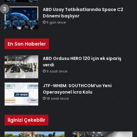
ABD Uzay Tatbikatlarında Space C2
Dönemi başlıyor
5 gün önce
En Son Haberler
ABD Ordusu HERO 120 için ek sipariş
verdi
9 saat önce
JTF-WHEM: SOUTHCOM’un Yeni
Operasyonel İcra Kolu
18 saat önce
İlginizi Çekebilir