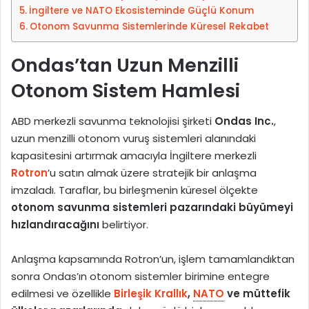
a
İngiltere ve NATO Ekosisteminde Güçlü Konum
g
Otonom Savunma Sistemlerinde Küresel Rekabet
ö
n
Ondas’tan Uzun Menzilli
d
Otonom Sistem Hamlesi
e
r
m
ABD merkezli savunma teknolojisi şirketi
Ondas Inc.
,
e
uzun menzilli otonom vuruş sistemleri alanındaki
k
kapasitesini artırmak amacıyla İngiltere merkezli
Rotron
’u satın almak üzere stratejik bir anlaşma
imzaladı. Taraflar, bu birleşmenin küresel ölçekte
otonom savunma sistemleri pazarındaki büyümeyi
hızlandıracağını
belirtiyor.
Anlaşma kapsamında Rotron’un, işlem tamamlandıktan
sonra Ondas’ın otonom sistemler birimine entegre
edilmesi ve özellikle
Birleşik Krallık
,
NATO
ve müttefik