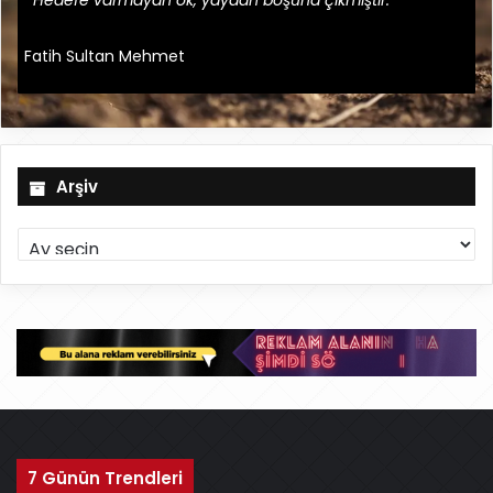
""Hedefe varmayan ok, yaydan boşuna çıkmıştır.""
Fatih Sultan Mehmet
Arşiv
A
r
ş
i
v
7 Günün Trendleri