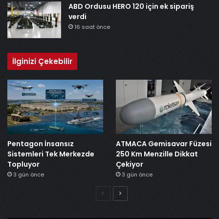
ABD Ordusu HERO 120 için ek sipariş
verdi
16 saat önce
İlginizi Çekebilir
Pentagon İnsansız
ATMACA Gemisavar Füzesi
Sistemleri Tek Merkezde
250 Km Menzille Dikkat
Topluyor
Çekiyor
3 gün önce
3 gün önce
Önceki
Sonraki