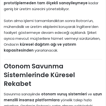
prototiplemeden tam ölçekli sanayileşmeye
kadar
geniş bir üretim sürecini yönetebiliyor.
Satın alma işlemi tamamlandıktan sonra Rotron’un,
mühendislik ve üretim ekiplerini koruyarak İngiltere’den
faaliyet göstermeye devam edeceği açıklandı. Şirket
ayrıca mevcut müşterilere hizmet vermeyi sürdürürken,
Ondas’ın
küresel dağıtım ağı ve yatırım
kapasitesinden
yararlanacak.
Otonom Savunma
Sistemlerinde Küresel
Rekabet
Savunma sanayiinde
otonom vuruş sistemleri
ve
uzun
menzilli insansız platformlara
yönelik talep hızla
artarken, Ondas’ın Rotron’u satın alması sektördeki