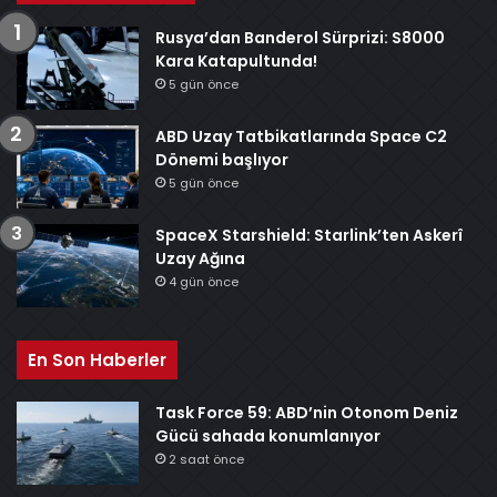
Rusya’dan Banderol Sürprizi: S8000
Kara Katapultunda!
5 gün önce
ABD Uzay Tatbikatlarında Space C2
Dönemi başlıyor
5 gün önce
SpaceX Starshield: Starlink’ten Askerî
Uzay Ağına
4 gün önce
En Son Haberler
Task Force 59: ABD’nin Otonom Deniz
Gücü sahada konumlanıyor
2 saat önce