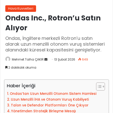
Hava Kuvvetleri
Ondas Inc., Rotron’u Satın
Alıyor
Ondas, İngiltere merkezli Rotron’u satın
alarak uzun menzilli otonom vuruş sistemleri
alanındaki küresel kapasitesini genişletiyor.
Mehmet Talha ÇAKIR
B
13 Şubat 2026
649
i
2 dakikalık okuma
r
e
-
Haber İçeriği
p
Ondas’tan Uzun Menzilli Otonom Sistem Hamlesi
o
Uzun Menzilli İHA ve Otonom Vuruş Kabiliyeti
s
Talon ve Defendor Platformları Öne Çıkıyor
t
Yönetimden Stratejik Birleşme Mesajı