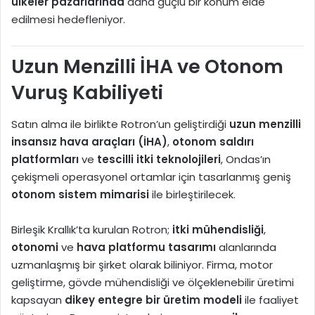
ülkeler pazarlarında
daha güçlü bir konum elde
edilmesi hedefleniyor.
Uzun Menzilli İHA ve Otonom
Vuruş Kabiliyeti
Satın alma ile birlikte Rotron’un geliştirdiği
uzun menzilli
insansız hava araçları (İHA)
,
otonom saldırı
platformları
ve
tescilli itki teknolojileri
, Ondas’ın
çekişmeli operasyonel ortamlar için tasarlanmış geniş
otonom sistem mimarisi
ile birleştirilecek.
Birleşik Krallık’ta kurulan Rotron;
itki mühendisliği
,
otonomi
ve
hava platformu tasarımı
alanlarında
uzmanlaşmış bir şirket olarak biliniyor. Firma, motor
geliştirme, gövde mühendisliği ve ölçeklenebilir üretimi
kapsayan
dikey entegre bir üretim modeli
ile faaliyet