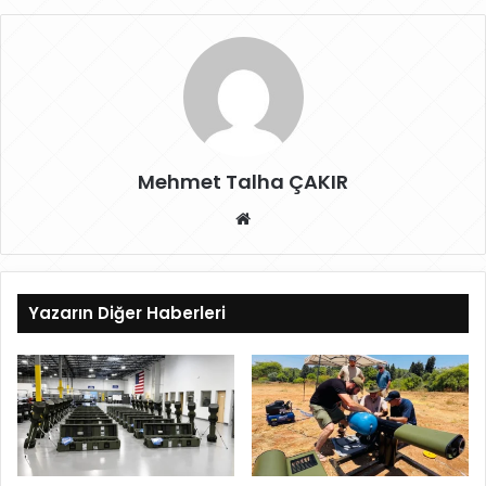
Mehmet Talha ÇAKIR
W
eb
sit
esi
Yazarın Diğer Haberleri