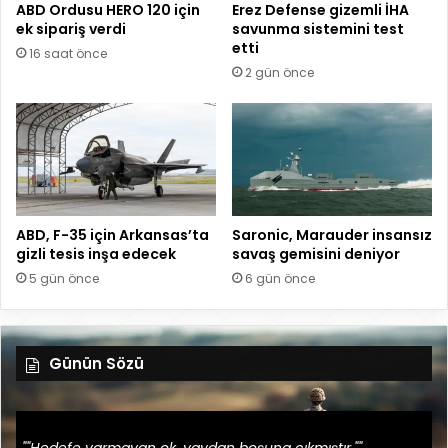
ABD Ordusu HERO 120 için
Erez Defense gizemli İHA
ek sipariş verdi
savunma sistemini test
etti
16 saat önce
2 gün önce
ABD, F-35 için Arkansas’ta
Saronic, Marauder insansız
gizli tesis inşa edecek
savaş gemisini deniyor
5 gün önce
6 gün önce
Günün Sözü