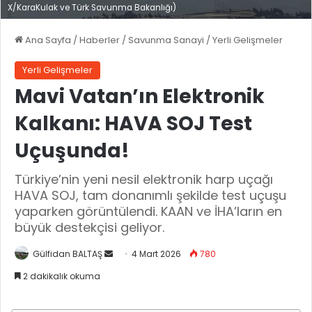
X/KaraKulak ve Türk Savunma Bakanlığı)
Ana Sayfa
/
Haberler
/
Savunma Sanayi
/
Yerli Gelişmeler
Yerli Gelişmeler
Mavi Vatan’ın Elektronik
Kalkanı: HAVA SOJ Test
Uçuşunda!
Türkiye’nin yeni nesil elektronik harp uçağı
HAVA SOJ, tam donanımlı şekilde test uçuşu
yaparken görüntülendi. KAAN ve İHA’ların en
büyük destekçisi geliyor.
Gülfidan BALTAŞ
B
4 Mart 2026
780
i
2 dakikalık okuma
r
e