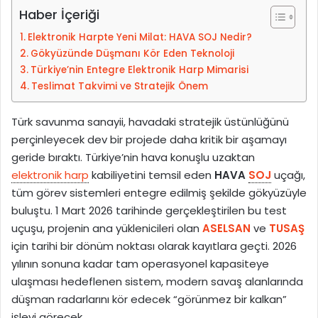
-
Haber İçeriği
p
Elektronik Harpte Yeni Milat: HAVA SOJ Nedir?
o
Gökyüzünde Düşmanı Kör Eden Teknoloji
s
Türkiye’nin Entegre Elektronik Harp Mimarisi
t
Teslimat Takvimi ve Stratejik Önem
a
g
Türk savunma sanayii, havadaki stratejik üstünlüğünü
ö
perçinleyecek dev bir projede daha kritik bir aşamayı
n
geride bıraktı. Türkiye’nin hava konuşlu uzaktan
d
elektronik harp
kabiliyetini temsil eden
HAVA
SOJ
uçağı,
e
tüm görev sistemleri entegre edilmiş şekilde gökyüzüyle
r
buluştu. 1 Mart 2026 tarihinde gerçekleştirilen bu test
m
uçuşu, projenin ana yüklenicileri olan
ASELSAN
ve
TUSAŞ
e
için tarihi bir dönüm noktası olarak kayıtlara geçti. 2026
k
yılının sonuna kadar tam operasyonel kapasiteye
ulaşması hedeflenen sistem, modern savaş alanlarında
düşman radarlarını kör edecek “görünmez bir kalkan”
işlevi görecek.