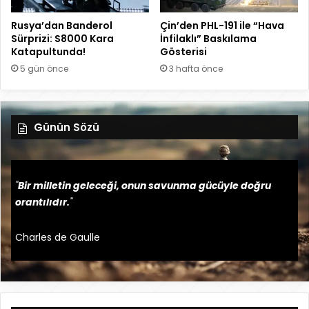
Rusya’dan Banderol
Çin’den PHL-191 ile “Hava
Sürprizi: S8000 Kara
İnfilaklı” Baskılama
Katapultunda!
Gösterisi
5 gün önce
3 hafta önce
Günün Sözü
"
Bir milletin geleceği, onun savunma gücüyle doğru
orantılıdır.
"
Charles de Gaulle