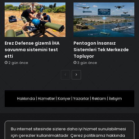
Erez Defense gizemli İHA
Pentagon İnsansız
savunma sistemini test
Sistemleri Tek Merkezde
etti
Topluyor
2 gün önce
3 gün önce
Önceki
Sonraki
Hakkında
|
Hizmetler
|
Kariyer
|
Yazarlar
|
Reklam
|
İletişim
Bu internet sitesinde sizlere daha iyi hizmet sunulabilmesi
Ana Sayfa
Gizlilik Politikası
Çerez Politikası
için çerezler kullanılmaktadır. Çerez politikamız hakkında