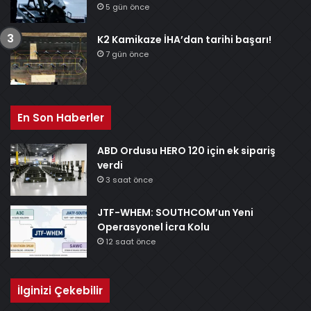
5 gün önce
K2 Kamikaze İHA’dan tarihi başarı!
7 gün önce
En Son Haberler
ABD Ordusu HERO 120 için ek sipariş
verdi
3 saat önce
JTF-WHEM: SOUTHCOM’un Yeni
Operasyonel İcra Kolu
12 saat önce
İlginizi Çekebilir