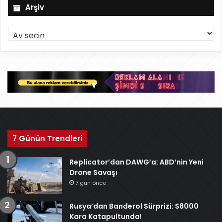
Arşiv
A
r
ş
i
v
7 Günün Trendleri
Replicator’dan DAWG’a: ABD’nin Yeni
Drone Savaşı
7 gün önce
Rusya’dan Banderol Sürprizi: S8000
Kara Katapultunda!