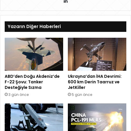
Lin
ke
dIn
Yazarın Diğer Haberleri
ABD’den Doğu Akdeniz’de
Ukrayna’dan İHA Devrimi:
F-22 Şovu: Tanker
600 km Derin Taarruz ve
Desteğiyle Sızma
JetKiller
3 gün önce
5 gün önce