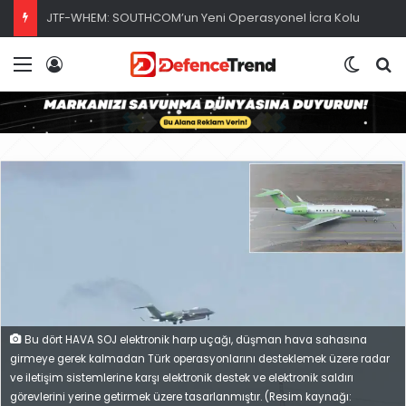
JTF-WHEM: SOUTHCOM’un Yeni Operasyonel İcra Kolu
Menü
Giriş
Dış gö
A
Bu dört HAVA SOJ elektronik harp uçağı, düşman hava sahasına
girmeye gerek kalmadan Türk operasyonlarını desteklemek üzere radar
ve iletişim sistemlerine karşı elektronik destek ve elektronik saldırı
görevlerini yerine getirmek üzere tasarlanmıştır. (Resim kaynağı: