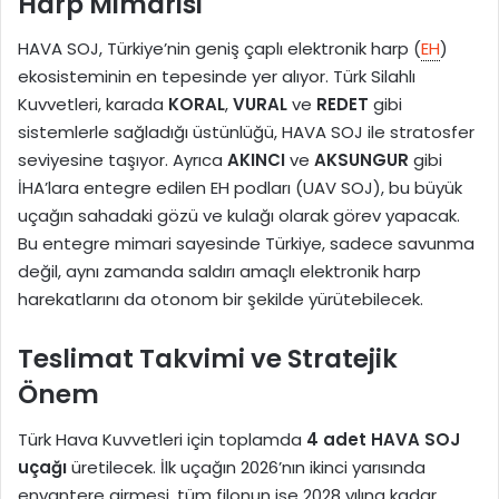
Harp Mimarisi
HAVA SOJ, Türkiye’nin geniş çaplı elektronik harp (
EH
)
ekosisteminin en tepesinde yer alıyor. Türk Silahlı
Kuvvetleri, karada
KORAL
,
VURAL
ve
REDET
gibi
sistemlerle sağladığı üstünlüğü, HAVA SOJ ile stratosfer
seviyesine taşıyor. Ayrıca
AKINCI
ve
AKSUNGUR
gibi
İHA’lara entegre edilen EH podları (UAV SOJ), bu büyük
uçağın sahadaki gözü ve kulağı olarak görev yapacak.
Bu entegre mimari sayesinde Türkiye, sadece savunma
değil, aynı zamanda saldırı amaçlı elektronik harp
harekatlarını da otonom bir şekilde yürütebilecek.
Teslimat Takvimi ve Stratejik
Önem
Türk Hava Kuvvetleri için toplamda
4 adet HAVA SOJ
uçağı
üretilecek. İlk uçağın 2026’nın ikinci yarısında
envantere girmesi, tüm filonun ise 2028 yılına kadar