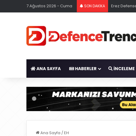
7 Ağustos 2026 - Cuma
Erez Defense
SON DAKİKA
ANA SAYFA
HABERLER
İNCELEME
Ana Sayfa
/
EH