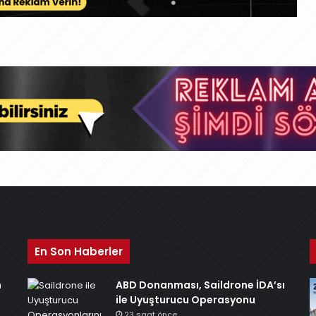
En Son Haberler
n
ABD Donanması, Saildrone İDA’sı
ile Uyuşturucu Operasyonu
23 saat önce