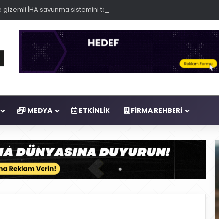
 gizemli İHA savunma sistemini test etti
MEDYA
ETKINLIK
FIRMA REHBERI