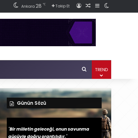
℃
28
Giriş
Rastgele Haber Ok
Kenar Bölmesi
Dış görünüm
Takip Et
Ankara
Ara
TREND
Günün Sözü
"
Bir milletin geleceği, onun savunma
gücüyle doğru orantılıdır.
"