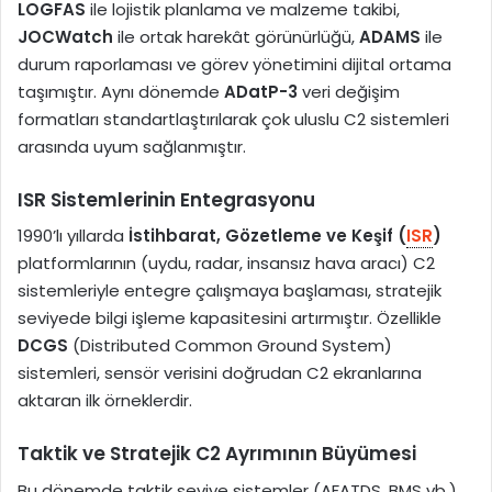
LOGFAS
ile lojistik planlama ve malzeme takibi,
JOCWatch
ile ortak harekât görünürlüğü,
ADAMS
ile
durum raporlaması ve görev yönetimini dijital ortama
taşımıştır. Aynı dönemde
ADatP-3
veri değişim
formatları standartlaştırılarak çok uluslu C2 sistemleri
arasında uyum sağlanmıştır.
ISR Sistemlerinin Entegrasyonu
1990’lı yıllarda
İstihbarat, Gözetleme ve Keşif (
ISR
)
platformlarının (uydu, radar, insansız hava aracı) C2
sistemleriyle entegre çalışmaya başlaması, stratejik
seviyede bilgi işleme kapasitesini artırmıştır. Özellikle
DCGS
(Distributed Common Ground System)
sistemleri, sensör verisini doğrudan C2 ekranlarına
aktaran ilk örneklerdir.
Taktik ve Stratejik C2 Ayrımının Büyümesi
Bu dönemde taktik seviye sistemler (AFATDS, BMS vb.)