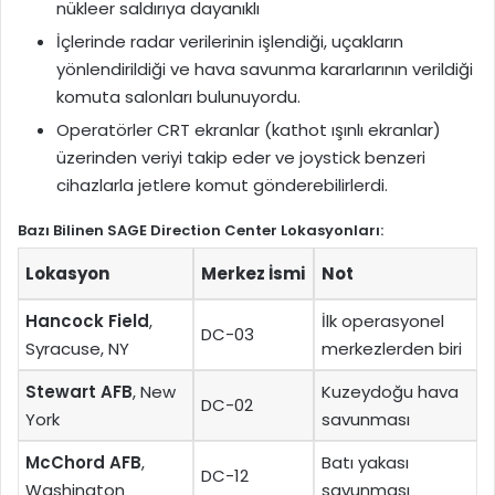
nükleer saldırıya dayanıklı
İçlerinde radar verilerinin işlendiği, uçakların
yönlendirildiği ve hava savunma kararlarının verildiği
komuta salonları bulunuyordu.
Operatörler CRT ekranlar (kathot ışınlı ekranlar)
üzerinden veriyi takip eder ve joystick benzeri
cihazlarla jetlere komut gönderebilirlerdi.
Bazı Bilinen SAGE Direction Center Lokasyonları:
Lokasyon
Merkez İsmi
Not
Hancock Field
,
İlk operasyonel
DC-03
Syracuse, NY
merkezlerden biri
Stewart AFB
, New
Kuzeydoğu hava
DC-02
York
savunması
McChord AFB
,
Batı yakası
DC-12
Washington
savunması