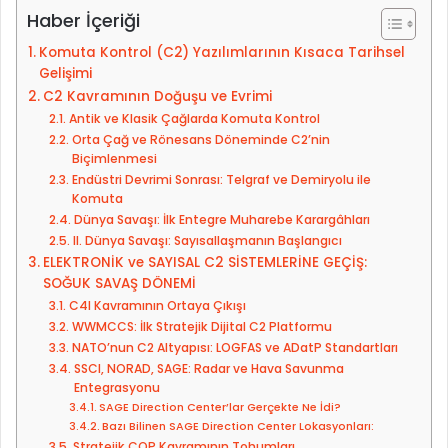
-
Haber İçeriği
p
Komuta Kontrol (C2) Yazılımlarının Kısaca Tarihsel
o
Gelişimi
s
C2 Kavramının Doğuşu ve Evrimi
t
Antik ve Klasik Çağlarda Komuta Kontrol
a
Orta Çağ ve Rönesans Döneminde C2’nin
g
Biçimlenmesi
Endüstri Devrimi Sonrası: Telgraf ve Demiryolu ile
ö
Komuta
n
Dünya Savaşı: İlk Entegre Muharebe Karargâhları
d
II. Dünya Savaşı: Sayısallaşmanın Başlangıcı
e
ELEKTRONİK ve SAYISAL C2 SİSTEMLERİNE GEÇİŞ:
r
SOĞUK SAVAŞ DÖNEMİ
m
C4I Kavramının Ortaya Çıkışı
e
WWMCCS: İlk Stratejik Dijital C2 Platformu
NATO’nun C2 Altyapısı: LOGFAS ve ADatP Standartları
k
SSCI, NORAD, SAGE: Radar ve Hava Savunma
Entegrasyonu
SAGE Direction Center’lar Gerçekte Ne İdi?
Bazı Bilinen SAGE Direction Center Lokasyonları:
Stratejik COP Kavramının Tohumları