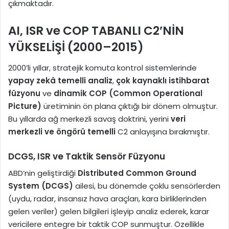
çıkmaktadır.
AI, ISR ve COP TABANLI C2’NİN
YÜKSELİŞİ (2000–2015)
2000’li yıllar, stratejik komuta kontrol sistemlerinde
yapay zekâ temelli analiz
,
çok kaynaklı istihbarat
füzyonu
ve
dinamik COP (Common Operational
Picture)
üretiminin ön plana çıktığı bir dönem olmuştur.
Bu yıllarda ağ merkezli savaş doktrini, yerini
veri
merkezli ve öngörü temelli
C2 anlayışına bırakmıştır.
DCGS, ISR ve Taktik Sensör Füzyonu
ABD’nin geliştirdiği
Distributed Common Ground
System (DCGS)
ailesi, bu dönemde çoklu sensörlerden
(uydu, radar, insansız hava araçları, kara birliklerinden
gelen veriler) gelen bilgileri işleyip analiz ederek, karar
vericilere entegre bir taktik COP sunmuştur. Özellikle