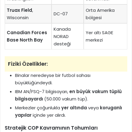
Truax Field
,
Orta Amerika
DC-07
Wisconsin
bölgesi
Kanada
Canadian Forces
Yer altı SAGE
NORAD
Base North Bay
merkezi
desteği
Fiziki Özellikler:
Binalar neredeyse bir futbol sahası
büyüklüğündeydi.
IBM AN/FSQ-7 bilgisayarı,
en büyük vakum tüplü
bilgisayardı
(50.000 vakum tüp).
Merkezler çoğunlukla
yer altında
veya
koruganlı
yapılar
içinde yer alırdı.
Stratejik COP Kavramının Tohumları