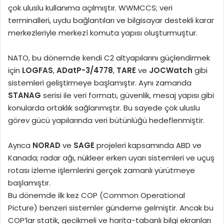
çok uluslu kullanıma açılmıştır. WWMCCS; veri
terminalleri, uydu bağlantıları ve bilgisayar destekli karar
merkezleriyle merkezî komuta yapısı oluşturmuştur.
NATO, bu dönemde kendi C2 altyapılarını güçlendirmek
için
LOGFAS
,
ADatP-3/4778
,
TARE
ve
JOCWatch
gibi
sistemleri geliştirmeye başlamıştır. Aynı zamanda
STANAG
serisi ile veri formatı, güvenlik, mesaj yapısı gibi
konularda ortaklık sağlanmıştır. Bu sayede çok uluslu
görev gücü yapılarında veri bütünlüğü hedeflenmiştir.
Ayrıca
NORAD
ve
SAGE
projeleri kapsamında ABD ve
Kanada; radar ağı, nükleer erken uyarı sistemleri ve uçuş
rotası izleme işlemlerini gerçek zamanlı yürütmeye
başlamıştır.
Bu dönemde ilk kez COP (Common Operational
Picture) benzeri sistemler gündeme gelmiştir. Ancak bu
COP’lar statik, gecikmeli ve harita-tabanlı bilgi ekranları