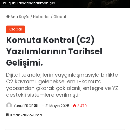
bu günü anlamlandırmak için
Ana Sayfa
/
Haberler
/
Global
Global
Komuta Kontrol (C2)
Yazılımlarının Tarihsel
Gelişimi.
Dijital teknolojilerin yaygınlaşmasıyla birlikte
C2 kavramı, geleneksel emir-komuta
yapısından çıkarak çok alanlı, entegre ve YZ
destekli sistemlere evrilmiştir
Yusuf ERGE
B
21 Mayıs 2025
2.470
i
11 dakikalık okuma
r
e