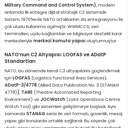
Military Command and Control System)
, modern
anlamda ilk entegre dijital stratejik C2 sistemidir.
Sistem, 1970’lerde NATO ortaklarının da entegrasyonu ile
çok uluslu kullanıma açılmıştır. WWMCCS; veri
terminalleri, uydu bağlantıları ve bilgisayar destekli karar
merkezleriyle
merkezî komuta yapısı
oluşturmuştur.
NATO’nun C2 Altyapısı: LOGFAS ve ADatP
Standartları
NATO, bu dönemde kendi C2 altyapılarını güçlendirmek
için
LOGFAS
(Logistics Functional Area Services),
ADatP-3/4778
(Allied Data Publication No. 3 (STANAG
4778)
)
,
TARE
(Theatre Automated Reporting
Environment) ve
JOCWatch
(Joint Operations Centre
Watch Tool) gibi sistemleri geliştirmeye başladı. Aynı
zamanda
STANAG
serisi ile veri formatı, güvenlik, mesaj
yapısı gibi konularda ortaklık sağlandı. Bu sayede çok
uluslu görev gücü yapılarında veri bütünlüğü hedeflendi.