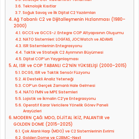
Teknolojik Kısıtlar
Soğuk Savaş ve İlk Dijital C2 Yazılımları
Ağ Tabanlı C2 ve Dijitalleşmenin Hızlanması (1980–
2000)
GCCS ve GCCS-J: Entegre COP Altyapısının Oluşumu
NATO Sistemleri: LOGFAS, JOCWatch ve ADAMS
ISR Sistemlerinin Entegrasyonu
Taktik ve Stratejik C2 Ayrımının Büyümesi
Dijital COP’un Yaygınlaşması
AI, ISR ve COP TABANLI C2’NİN YÜKSELİŞİ (2000–2015)
DCGS, ISR ve Taktik Sensör Füzyonu
AI Destekli Analiz Yeteneği
COP’un Gerçek Zamanlı Hale Gelmesi
NATO FMN ve MPE Sistemleri
Lojistik ve İkmalin C2’ye Entegrasyonu
Operatif Karar Vericilere Yönelik Görev Paneli
Arayüzleri
MODERN ÇAĞ: MDO, DİJİTAL İKİZ, PALANTIR ve
GOLDEN DOME (2015–2025)
Çok Alanlı Harp (MDO) ve C2 Sistemlerinin Evrimi
Golden Dome ve C2BMC-Next