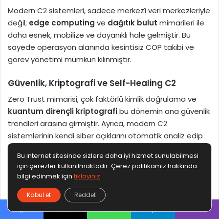
Modern C2 sistemleri, sadece merkezî veri merkezleriyle
değil;
edge computing
ve
dağıtık bulut
mimarileri ile
daha esnek, mobilize ve dayanıklı hale gelmiştir. Bu
sayede operasyon alanında kesintisiz COP takibi ve
görev yönetimi mümkün kılınmıştır.
Güvenlik, Kriptografi ve Self-Healing C2
Zero Trust mimarisi, çok faktörlü kimlik doğrulama ve
kuantum dirençli kriptografi
bu dönemin ana güvenlik
trendleri arasına girmiştir. Ayrıca, modern C2
sistemlerinin kendi siber açıklarını otomatik analiz edip
kapatabilen
self-healing
yazılım altyapıları
Bu internet sitesinde sizlere daha iyi hizmet sunulabilmesi
geliştirilmiştir.
için çerezler kullanılmaktadır. Çerez politikamız hakkında
bilgi edinmek için
tıklayınız
Bu çağ, C2 sistemlerinin “görüntüleme ve takip”
Kabul et
Reddet
fonksiyonlarından çıkarak,
öneri sunan, simülasyon
yapan, tahmin eden ve tepki verebilen
karar
Facebook
X
WhatsApp
Telegram
Viber