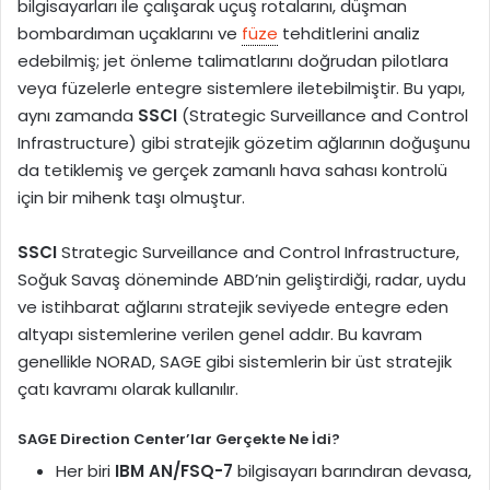
bilgisayarları ile çalışarak uçuş rotalarını, düşman
bombardıman uçaklarını ve
füze
tehditlerini analiz
edebilmiş; jet önleme talimatlarını doğrudan pilotlara
veya füzelerle entegre sistemlere iletebilmiştir. Bu yapı,
aynı zamanda
SSCI
(Strategic Surveillance and Control
Infrastructure) gibi stratejik gözetim ağlarının doğuşunu
da tetiklemiş ve gerçek zamanlı hava sahası kontrolü
için bir mihenk taşı olmuştur.
SSCI
Strategic Surveillance and Control Infrastructure,
Soğuk Savaş döneminde ABD’nin geliştirdiği, radar, uydu
ve istihbarat ağlarını stratejik seviyede entegre eden
altyapı sistemlerine verilen genel addır. Bu kavram
genellikle NORAD, SAGE gibi sistemlerin bir üst stratejik
çatı kavramı olarak kullanılır.
SAGE Direction Center’lar Gerçekte Ne İdi?
Her biri
IBM AN/FSQ-7
bilgisayarı barındıran devasa,