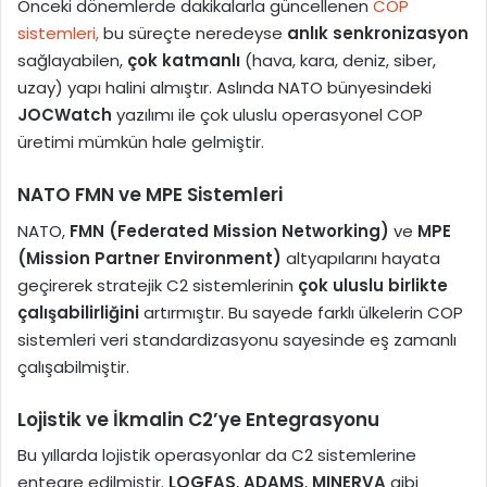
Önceki dönemlerde dakikalarla güncellenen
COP
sistemleri,
bu süreçte neredeyse
anlık senkronizasyon
sağlayabilen,
çok katmanlı
(hava, kara, deniz, siber,
uzay) yapı halini almıştır. Aslında NATO bünyesindeki
JOCWatch
yazılımı ile çok uluslu operasyonel COP
üretimi mümkün hale gelmiştir.
NATO FMN ve MPE Sistemleri
NATO,
FMN (Federated Mission Networking)
ve
MPE
(Mission Partner Environment)
altyapılarını hayata
geçirerek stratejik C2 sistemlerinin
çok uluslu birlikte
çalışabilirliğini
artırmıştır. Bu sayede farklı ülkelerin COP
sistemleri veri standardizasyonu sayesinde eş zamanlı
çalışabilmiştir.
Lojistik ve İkmalin C2’ye Entegrasyonu
Bu yıllarda lojistik operasyonlar da C2 sistemlerine
entegre edilmiştir.
LOGFAS
,
ADAMS
,
MINERVA
gibi