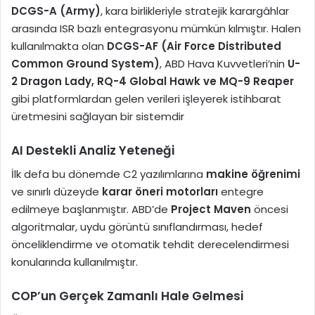
DCGS-A (Army)
, kara birlikleriyle stratejik karargâhlar
arasında ISR bazlı entegrasyonu mümkün kılmıştır. Halen
kullanılmakta olan
DCGS-AF (Air Force Distributed
Common Ground System)
, ABD Hava Kuvvetleri’nin
U-
2 Dragon Lady, RQ-4 Global Hawk ve MQ-9 Reaper
gibi platformlardan gelen verileri işleyerek istihbarat
üretmesini sağlayan bir sistemdir
AI Destekli Analiz Yeteneği
İlk defa bu dönemde C2 yazılımlarına
makine öğrenimi
ve sınırlı düzeyde
karar öneri motorları
entegre
edilmeye başlanmıştır. ABD’de
Project Maven
öncesi
algoritmalar, uydu görüntü sınıflandırması, hedef
önceliklendirme ve otomatik tehdit derecelendirmesi
konularında kullanılmıştır.
COP’un Gerçek Zamanlı Hale Gelmesi