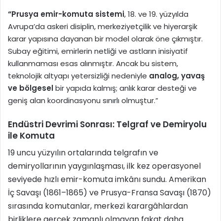
“Prusya emir-komuta sistemi
, 18. ve 19. yüzyılda
Avrupa’da askeri disiplin, merkeziyetçilik ve hiyerarşik
karar yapısına dayanan bir model olarak öne çıkmıştır.
Subay eğitimi, emirlerin netliği ve astların inisiyatif
kullanmaması esas alınmıştır. Ancak bu sistem,
teknolojik altyapı yetersizliği nedeniyle
analog, yavaş
ve bölgesel
bir yapıda kalmış; anlık karar desteği ve
geniş alan koordinasyonu sınırlı olmuştur.”
Endüstri Devrimi Sonrası: Telgraf ve Demiryolu
ile Komuta
19 uncu yüzyılın ortalarında telgrafın ve
demiryollarının yaygınlaşması, ilk kez operasyonel
seviyede hızlı emir-komuta imkânı sundu. Amerikan
İç Savaşı (1861–1865) ve Prusya-Fransa Savaşı (1870)
sırasında komutanlar, merkezi karargâhlardan
birliklere gerçek zamanlı olmayan fakat daha