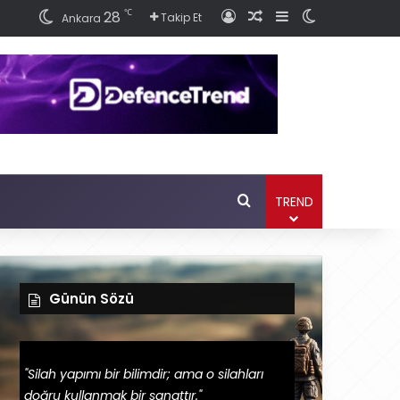
℃
28
Giriş
Rastgele Haber Ok
Kenar Bölmesi
Dış görünüm
Takip Et
Ankara
Ara
TREND
Günün Sözü
"Silah yapımı bir bilimdir; ama o silahları
doğru kullanmak bir sanattır."