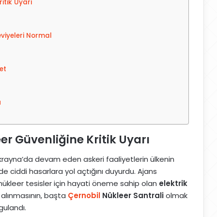
itik Uyarı
viyeleri Normal
et
u
r Güvenliğine Kritik Uyarı
Ukrayna’da devam eden askeri faaliyetlerin ülkenin
e ciddi hasarlara yol açtığını duyurdu. Ajans
nükleer tesisler için hayati öneme sahip olan
elektrik
alınmasının, başta
Çernobil
Nükleer Santrali
olmak
rgulandı.