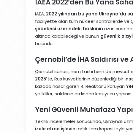
IAEA 2022’den Bu Yana Sah
IAEA,
2022 yılından bu yana Ukrayna’da süre
faaliyette olan tüm nükleer santrallerde ve 
şebekesi üzerindeki baskının
uzun süre dev
altında kalabileceği ve bunun
güvenlik olayla
bulundu.
Çernobil’de İHA Saldırısı ve
Çernobil sahası, hem tarihi hem de mevcut ris
2025’te
, Rus kuvvetlerinin düzenlediği bir
ins
kazada hasar gören 4. Reaktör’ü koruyan
Ye
yetkililer, saldırının ardından koruyucu yapın
Yeni Güvenli Muhafaza Yapı
Teknik incelemeler sonucunda, Ukraynalı uzm
izole etme işlevini
artık tam kapasiteyle yer