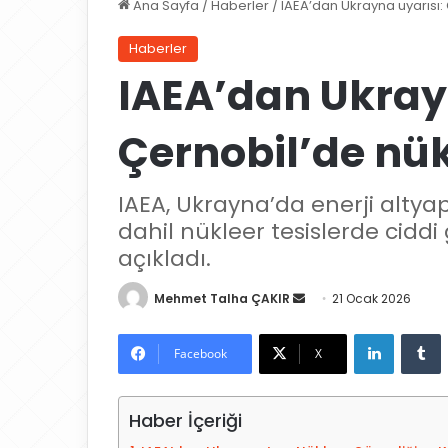
Ana Sayfa
/
Haberler
/
IAEA’dan Ukrayna uyarısı: 
Haberler
IAEA’dan Ukray
Çernobil’de nükl
IAEA, Ukrayna’da enerji altyap
dahil nükleer tesislerde ciddi
açıkladı.
Mehmet Talha ÇAKIR
B
21 Ocak 2026
i
LinkedIn
Tumblr
r
Facebook
X
e
-
Haber İçeriği
p
o