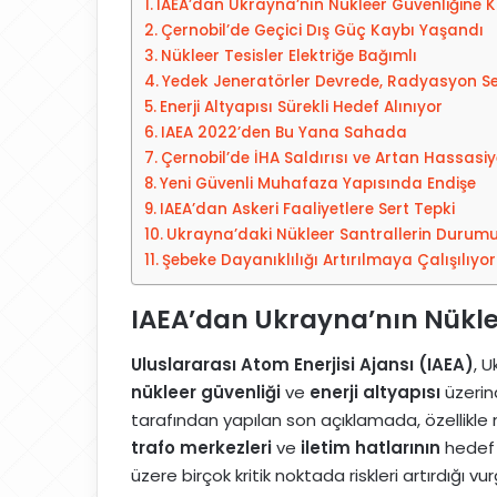
IAEA’dan Ukrayna’nın Nükleer Güvenliğine Kr
s
Çernobil’de Geçici Dış Güç Kaybı Yaşandı
t
Nükleer Tesisler Elektriğe Bağımlı
a
Yedek Jeneratörler Devrede, Radyasyon Se
g
Enerji Altyapısı Sürekli Hedef Alınıyor
ö
IAEA 2022’den Bu Yana Sahada
n
Çernobil’de İHA Saldırısı ve Artan Hassasiy
d
Yeni Güvenli Muhafaza Yapısında Endişe
e
IAEA’dan Askeri Faaliyetlere Sert Tepki
r
Ukrayna’daki Nükleer Santrallerin Durum
Şebeke Dayanıklılığı Artırılmaya Çalışılıyor
m
e
IAEA’dan Ukrayna’nın Nüklee
k
Uluslararası Atom Enerjisi Ajansı (IAEA)
, 
nükleer güvenliği
ve
enerji altyapısı
üzerind
tarafından yapılan son açıklamada, özellikle 
trafo merkezleri
ve
iletim hatlarının
hedef 
üzere birçok kritik noktada riskleri artırdığı vu