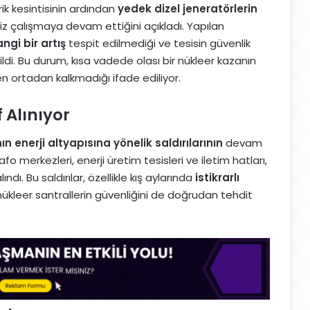
rik kesintisinin ardından
yedek dizel jeneratörlerin
isiz çalışmaya devam ettiğini açıkladı. Yapılan
gi bir artış
tespit edilmediği ve tesisin güvenlik
irildi. Bu durum, kısa vadede olası bir nükleer kazanın
n ortadan kalkmadığı ifade ediliyor.
f Alınıyor
n enerji altyapısına yönelik saldırılarının
devam
o merkezleri, enerji üretim tesisleri ve iletim hatları,
ı. Bu saldırılar, özellikle kış aylarında
istikrarlı
nükleer santrallerin güvenliğini de doğrudan tehdit