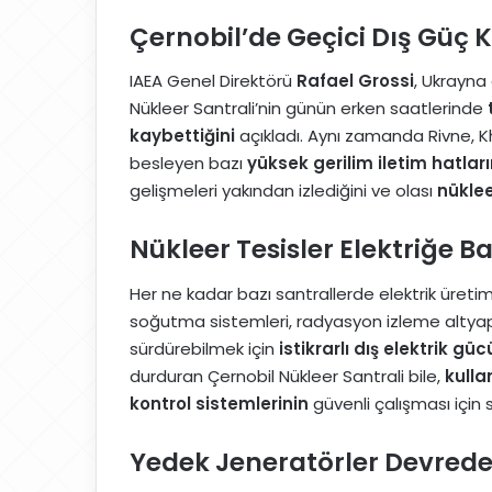
Çernobil’de Geçici Dış Güç 
IAEA Genel Direktörü
Rafael Grossi
, Ukrayna 
Nükleer Santrali’nin günün erken saatlerinde
kaybettiğini
açıkladı. Aynı zamanda Rivne, K
besleyen bazı
yüksek gerilim iletim hatları
gelişmeleri yakından izlediğini ve olası
nüklee
Nükleer Tesisler Elektriğe B
Her ne kadar bazı santrallerde elektrik üreti
soğutma sistemleri, radyasyon izleme altyapısı
sürdürebilmek için
istikrarlı dış elektrik gü
durduran Çernobil Nükleer Santrali bile,
kulla
kontrol sistemlerinin
güvenli çalışması için 
Yedek Jeneratörler Devrede