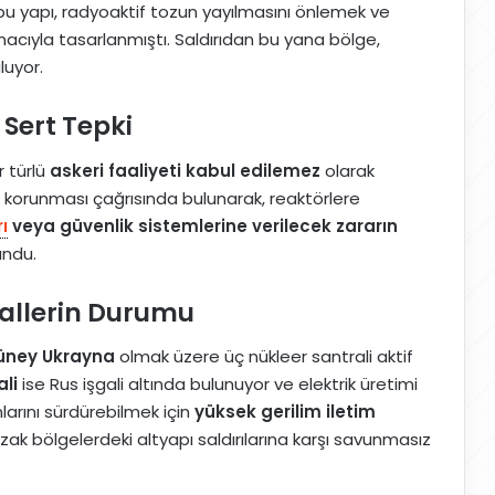
bu yapı, radyoaktif tozun yayılmasını önlemek ve
ıyla tasarlanmıştı. Saldırıdan bu yana bölge,
luyor.
 Sert Tepki
r türlü
askeri faaliyeti kabul edilemez
olarak
rin korunması çağrısında bulunarak, reaktörlere
ı
veya güvenlik sistemlerine verilecek zararın
undu.
allerin Durumu
Güney Ukrayna
olmak üzere üç nükleer santrali aktif
li
ise Rus işgali altında bulunuyor ve elektrik üretimi
arını sürdürebilmek için
yüksek gerilim iletim
ak bölgelerdeki altyapı saldırılarına karşı savunmasız