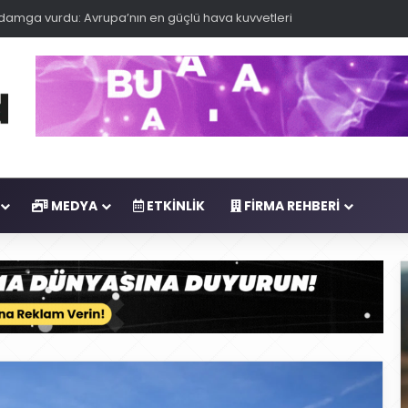
 damga vurdu: Avrupa’nın en güçlü hava kuvvetleri
MEDYA
ETKINLIK
FIRMA REHBERI