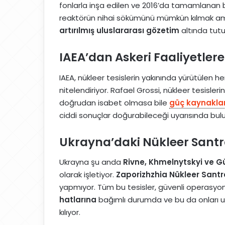
fonlarla inşa edilen ve 2016’da tamamlanan 
reaktörün nihai sökümünü mümkün kılmak amac
artırılmış uluslararası gözetim
altında tutu
IAEA’dan Askeri Faaliyetlere
IAEA, nükleer tesislerin yakınında yürütülen he
nitelendiriyor. Rafael Grossi, nükleer tesisle
doğrudan isabet olmasa bile
güç kaynaklar
ciddi sonuçlar doğurabileceği uyarısında bul
Ukrayna’daki Nükleer Santr
Ukrayna şu anda
Rivne, Khmelnytskyi ve 
olarak işletiyor.
Zaporizhzhia Nükleer Santra
yapmıyor. Tüm bu tesisler, güvenli operasyonl
hatlarına
bağımlı durumda ve bu da onları uz
kılıyor.