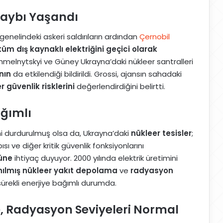
Kaybı Yaşandı
genelindeki askeri saldırıların ardından
Çernobil
tüm dış kaynaklı elektriğini geçici olarak
hmelnytskyi ve Güney Ukrayna’daki nükleer santralleri
nın
da etkilendiği bildirildi. Grossi, ajansın sahadaki
r güvenlik risklerini
değerlendirdiğini belirtti.
ağımlı
mi durdurulmuş olsa da, Ukrayna’daki
nükleer tesisler
;
 ve diğer kritik güvenlik fonksiyonlarını
cüne
ihtiyaç duyuyor. 2000 yılında elektrik üretimini
nılmış nükleer yakıt depolama
ve
radyasyon
sürekli enerjiye bağımlı durumda.
, Radyasyon Seviyeleri Normal