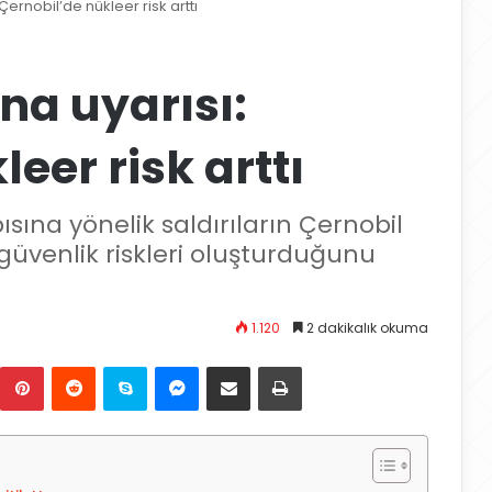
Çernobil’de nükleer risk arttı
na uyarısı:
eer risk arttı
ısına yönelik saldırıların Çernobil
 güvenlik riskleri oluşturduğunu
1.120
2 dakikalık okuma
Pinterest
Reddit
Skype
Messenger
E-Posta ile paylaş
Yazdır