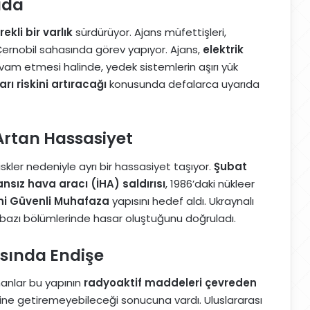
ada
kli bir varlık
sürdürüyor. Ajans müfettişleri,
Çernobil sahasında görev yapıyor. Ajans,
elektrik
am etmesi halinde, yedek sistemlerin aşırı yük
rı riskini artıracağı
konusunda defalarca uyarıda
 Artan Hassasiyet
kler nedeniyle ayrı bir hassasiyet taşıyor.
Şubat
ansız hava aracı (İHA) saldırısı
, 1986’daki nükleer
ni Güvenli Muhafaza
yapısını hedef aldı. Ukraynalı
ın bazı bölümlerinde hasar oluştuğunu doğruladı.
sında Endişe
anlar bu yapının
radyoaktif maddeleri çevreden
ine getiremeyebileceği sonucuna vardı. Uluslararası