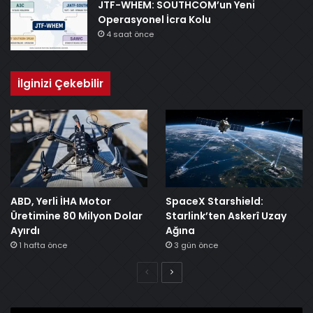
JTF-WHEM: SOUTHCOM’un Yeni
Operasyonel İcra Kolu
4 saat önce
İlginizi Çekebilir
ABD, Yerli İHA Motor
SpaceX Starshield:
Üretimine 80 Milyon Dolar
Starlink’ten Askerî Uzay
Ayırdı
Ağına
1 hafta önce
3 gün önce
Önceki
Sonraki