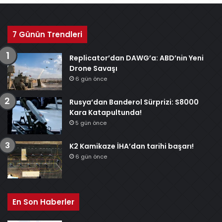
7 Günün Trendleri
Replicator’dan DAWG’a: ABD’nin Yeni
Drone Savaşı
6 gün önce
Rusya’dan Banderol Sürprizi: S8000
Kara Katapultunda!
5 gün önce
K2 Kamikaze İHA’dan tarihi başarı!
6 gün önce
En Son Haberler