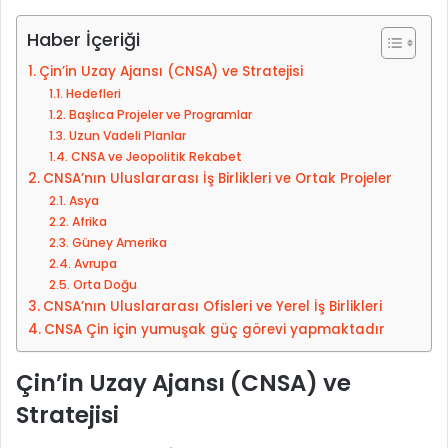
r
Haber İçeriği
e
-
Çin’in Uzay Ajansı (CNSA) ve Stratejisi
p
Hedefleri
o
Başlıca Projeler ve Programlar
Uzun Vadeli Planlar
s
CNSA ve Jeopolitik Rekabet
t
CNSA’nın Uluslararası İş Birlikleri ve Ortak Projeler
a
Asya
g
Afrika
ö
Güney Amerika
n
Avrupa
d
Orta Doğu
e
CNSA’nın Uluslararası Ofisleri ve Yerel İş Birlikleri
r
CNSA Çin için yumuşak güç görevi yapmaktadır
m
Çin’in Uzay Ajansı (CNSA) ve
e
k
Stratejisi