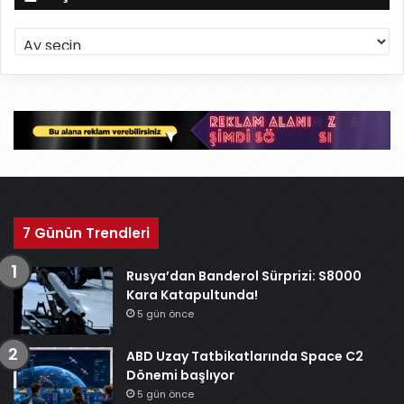
A
r
ş
i
v
7 Günün Trendleri
Rusya’dan Banderol Sürprizi: S8000
Kara Katapultunda!
5 gün önce
ABD Uzay Tatbikatlarında Space C2
Dönemi başlıyor
5 gün önce