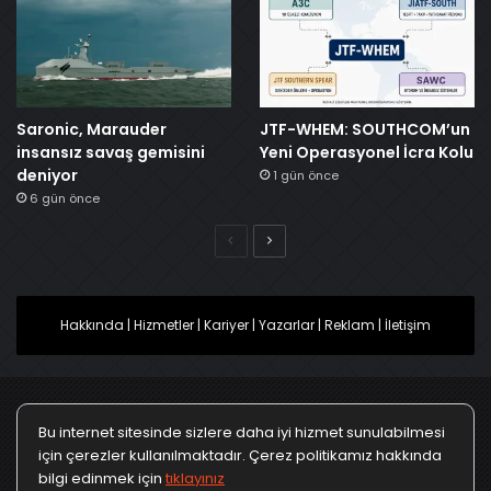
Saronic, Marauder
JTF-WHEM: SOUTHCOM’un
insansız savaş gemisini
Yeni Operasyonel İcra Kolu
deniyor
1 gün önce
6 gün önce
Önceki
Sonraki
Hakkında
|
Hizmetler
|
Kariyer
|
Yazarlar
|
Reklam
|
İletişim
Bu internet sitesinde sizlere daha iyi hizmet sunulabilmesi
Ana Sayfa
Gizlilik Politikası
Çerez Politikası
için çerezler kullanılmaktadır. Çerez politikamız hakkında
bilgi edinmek için
tıklayınız
Türkçe
Kullanım Koşulları
KVKK Politikası
▼