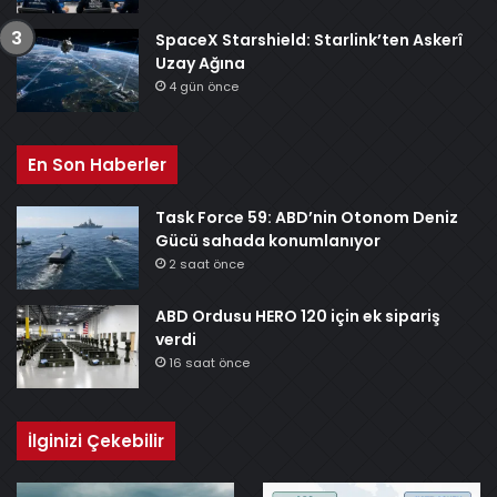
SpaceX Starshield: Starlink’ten Askerî
Uzay Ağına
4 gün önce
En Son Haberler
Task Force 59: ABD’nin Otonom Deniz
Gücü sahada konumlanıyor
2 saat önce
ABD Ordusu HERO 120 için ek sipariş
verdi
16 saat önce
İlginizi Çekebilir