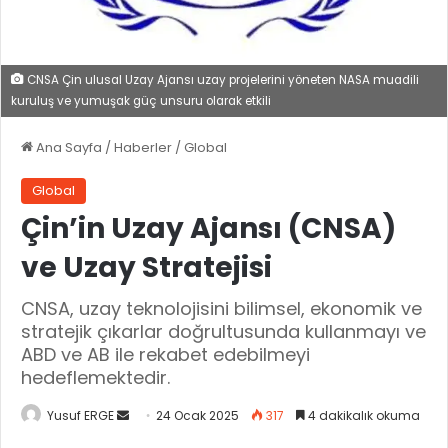
CNSA Çin ulusal Uzay Ajansı uzay projelerini yöneten NASA muadili
kuruluş ve yumuşak güç unsuru olarak etkili
Ana Sayfa
/
Haberler
/
Global
Global
Çin’in Uzay Ajansı (CNSA)
ve Uzay Stratejisi
CNSA, uzay teknolojisini bilimsel, ekonomik ve
stratejik çıkarlar doğrultusunda kullanmayı ve
ABD ve AB ile rekabet edebilmeyi
hedeflemektedir.
Yusuf ERGE
B
24 Ocak 2025
317
4 dakikalık okuma
i