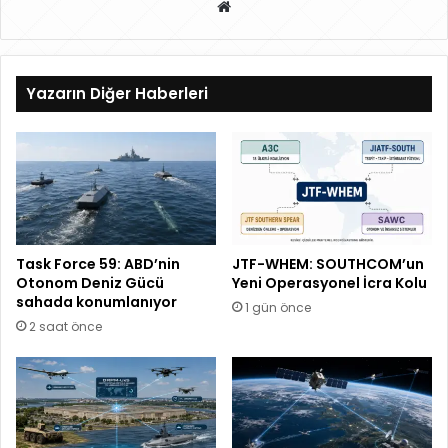
W
eb
sit
esi
Yazarın Diğer Haberleri
Task Force 59: ABD’nin
JTF-WHEM: SOUTHCOM’un
Otonom Deniz Gücü
Yeni Operasyonel İcra Kolu
sahada konumlanıyor
1 gün önce
2 saat önce