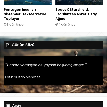
Pentagon İnsansız
SpaceX Starshield:
Sistemleri Tek Merkezde
Starlink’ten Askerî Uzay
Topluyor
Ağına
3 gün önce
4 gün önce
Günün Sözü
""Hedefe varmayan ok, yaydan boşuna çıkmıştır.""
Fatih Sultan Mehmet
Arşiv