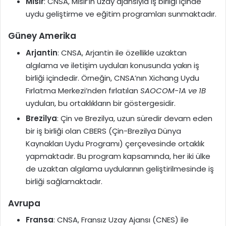
Mısır
: CNSA, Mısır’ın uzay ajansıyla iş birliği içinde
uydu geliştirme ve eğitim programları sunmaktadır.
Güney Amerika
Arjantin
: CNSA, Arjantin ile özellikle uzaktan
algılama ve iletişim uyduları konusunda yakın iş
birliği içindedir. Örneğin, CNSA’nın Xichang Uydu
Fırlatma Merkezi’nden fırlatılan
SAOCOM-1A ve 1B
uyduları, bu ortaklıkların bir göstergesidir.
Brezilya
: Çin ve Brezilya, uzun süredir devam eden
bir iş birliği olan CBERS (Çin-Brezilya Dünya
Kaynakları Uydu Programı) çerçevesinde ortaklık
yapmaktadır. Bu program kapsamında, her iki ülke
de uzaktan algılama uydularının geliştirilmesinde iş
birliği sağlamaktadır.
Avrupa
Fransa
: CNSA, Fransız Uzay Ajansı (CNES) ile