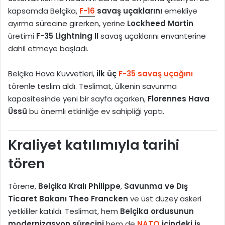
kapsamda Belçika,
F-16
savaş uçaklarını
emekliye
ayırma sürecine girerken, yerine
Lockheed Martin
üretimi
F-35 Lightning II
savaş uçaklarını envanterine
dahil etmeye başladı.
Belçika Hava Kuvvetleri,
ilk üç
F-35 savaş uçağını
törenle teslim aldı. Teslimat, ülkenin savunma
kapasitesinde yeni bir sayfa açarken,
Florennes Hava
Üssü
bu önemli etkinliğe ev sahipliği yaptı.
Kraliyet katılımıyla tarihi
tören
Törene,
Belçika Kralı Philippe
,
Savunma ve Dış
Ticaret Bakanı Theo Francken
ve üst düzey askeri
yetkililer katıldı. Teslimat, hem
Belçika ordusunun
modernizasyon sürecini
hem de
NATO
içindeki iş