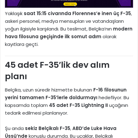
Yaklaşık
saat 15:15 civarında Florennes’e inen üç F-35
,
askeri personel, medya mensupları ve vatandaşların
yoğun ilgisiyle karşılandı. Bu teslimat, Belçika’nın
modern
hava filosuna geçişinde ilk somut adım
olarak
kayıtlara geçti.
45 adet F-35’lik dev alım
planı
Belçika, uzun süredir hizmette bulunan
F-16 filosunun
yerini tamamen F-35’lerle doldurmayı
hedefliyor. Bu
kapsamda toplam
45 adet F-35 Lightning II
uçağının
tedarik edilmesi planlanıyor.
Şu anda
sekiz Belçikalı F-35
,
ABD’de Luke Hava
Üssü’nde
konuşlu durumda. Bu uçaklar, Belçikalı