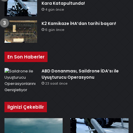
Kara Katapultunda!
4 gün önce
K2 Kamikaze İHA’dan tarihi başarı!
6 gün önce
En Son Haberler
ABD Donanması, Saildrone İDA’sı ile
Uyuşturucu Operasyonu
23 saat önce
İlginizi Çekebilir