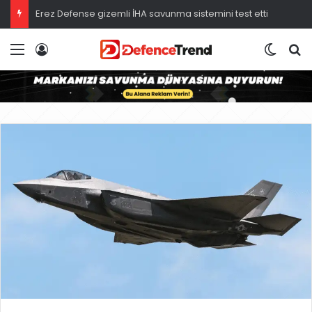
Erez Defense gizemli İHA savunma sistemini test etti
Menü
Giriş
Dış gö
A