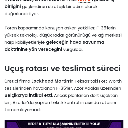
birliğini
güçlendiren stratejik bir adım olarak
değerlendiriliyor.
Tören kapsamında konuşan askeri yetkililer, F-35’lerin
yüksek teknoloji, düşük radar görünürlüğü ve ağ merkezli
harp kabiliyetleriyle
geleceğin hava savunma
doktrinine yön vereceğini
vurguladı.
Uçuş rotası ve teslimat süreci
Üretici firma
Lockheed Martin
’in Teksas’taki Fort Worth
tesislerinden havalanan F-35’ler, Azor Adaları üzerinden
Belçika’ya intikal etti
. Ancak planlanan dört uçaktan
biri, Azorlar’da yapılan teknik kontrol sırasında rotasını
tamamlayamadı.