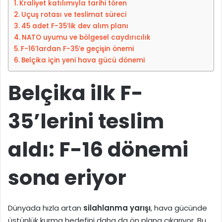
Kraliyet katılımıyla tarihi tören
i
o
Uçuş rotası ve teslimat süreci
p
s
45 adet F-35’lik dev alım planı
e
t
NATO uyumu ve bölgesel caydırıcılık
d
a
F-16’lardan F-35’e geçişin önemi
i
g
Belçika için yeni hava gücü dönemi
n
ö
n
Belçika ilk F-
d
e
35’lerini teslim
r
m
e
aldı: F-16 dönemi
k
sona eriyor
Dünyada hızla artan
silahlanma yarışı
, hava gücünde
üstünlük kurma hedefini daha da ön plana çıkarıyor. Bu