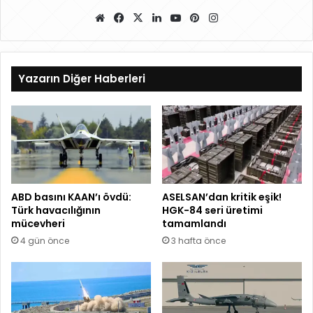
W
Fa
X
Lin
Yo
Pin
Ins
eb
ce
ke
uT
ter
ta
sit
bo
dIn
ub
es
gr
esi
ok
e
t
a
Yazarın Diğer Haberleri
m
ABD basını KAAN’ı övdü:
ASELSAN’dan kritik eşik!
Türk havacılığının
HGK-84 seri üretimi
mücevheri
tamamlandı
4 gün önce
3 hafta önce