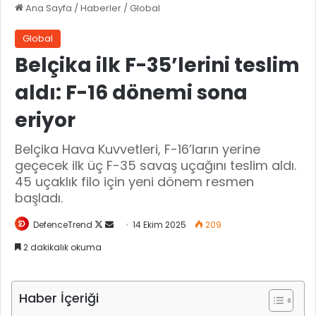
Ana Sayfa
/
Haberler
/
Global
Global
Belçika ilk F-35’lerini teslim
aldı: F-16 dönemi sona
eriyor
Belçika Hava Kuvvetleri, F-16’ların yerine
geçecek ilk üç F-35 savaş uçağını teslim aldı.
45 uçaklık filo için yeni dönem resmen
başladı.
DefenceTrend
X
B
14 Ekim 2025
209
'
i
2 dakikalık okuma
i
r
t
e
a
-
Haber İçeriği
k
p