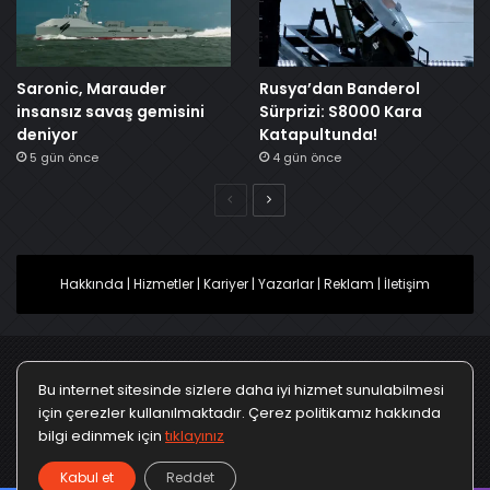
Saronic, Marauder
Rusya’dan Banderol
insansız savaş gemisini
Sürprizi: S8000 Kara
deniyor
Katapultunda!
5 gün önce
4 gün önce
Önceki
Sonraki
Hakkında
|
Hizmetler
|
Kariyer
|
Yazarlar
|
Reklam
|
İletişim
Bu internet sitesinde sizlere daha iyi hizmet sunulabilmesi
Ana Sayfa
Gizlilik Politikası
Çerez Politikası
için çerezler kullanılmaktadır. Çerez politikamız hakkında
bilgi edinmek için
tıklayınız
Türkçe
Kullanım Koşulları
KVKK Politikası
▼
Kabul et
Reddet