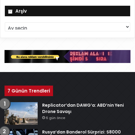
Arşiv
A
r
ş
i
v
7 Günün Trendleri
Replicator’dan DAWG’a: ABD’nin Yeni
Drone Savaşı
6 gün önce
Rusya’dan Banderol Sürprizi: S8000