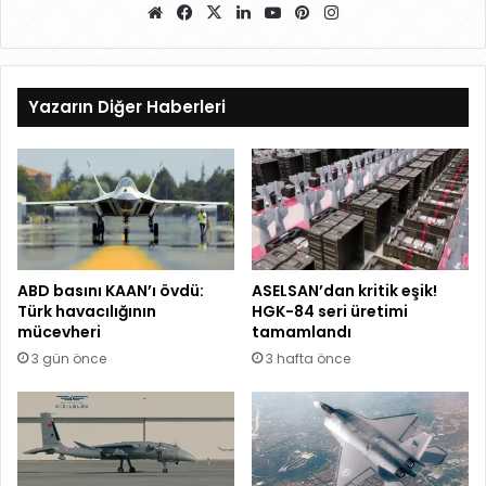
W
Fa
X
Lin
Yo
Pin
Ins
eb
ce
ke
uT
ter
ta
sit
bo
dIn
ub
es
gr
esi
ok
e
t
a
Yazarın Diğer Haberleri
m
ABD basını KAAN’ı övdü:
ASELSAN’dan kritik eşik!
Türk havacılığının
HGK-84 seri üretimi
mücevheri
tamamlandı
3 gün önce
3 hafta önce