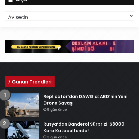
A
r
ş
i
v
7 Günün Trendleri
Replicator’dan DAWG’a: ABD’nin Yeni
Drone Savaşı
5 gün önce
Rusya’dan Banderol Sürprizi: S8000
Kara Katapultunda!
3 gün önce