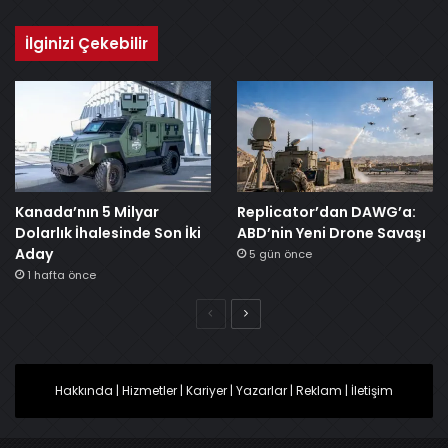
İlginizi Çekebilir
Kanada’nın 5 Milyar
Replicator’dan DAWG’a:
Dolarlık İhalesinde Son İki
ABD’nin Yeni Drone Savaşı
Aday
5 gün önce
1 hafta önce
Önceki
Sonraki
Hakkında
|
Hizmetler
|
Kariyer
|
Yazarlar
|
Reklam
|
İletişim