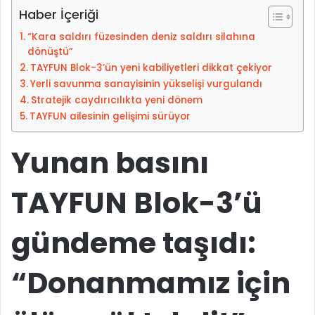
a
-
Haber İçeriği
k
p
“Kara saldırı füzesinden deniz saldırı silahına
i
o
dönüştü”
p
s
TAYFUN Blok-3’ün yeni kabiliyetleri dikkat çekiyor
e
t
Yerli savunma sanayisinin yükselişi vurgulandı
d
a
Stratejik caydırıcılıkta yeni dönem
i
g
TAYFUN ailesinin gelişimi sürüyor
n
ö
n
Yunan basını
d
e
TAYFUN Blok-3’ü
r
m
e
gündeme taşıdı:
k
“Donanmamız için