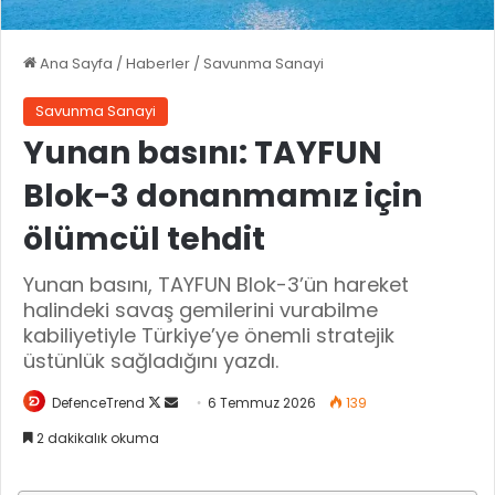
Ana Sayfa
/
Haberler
/
Savunma Sanayi
Savunma Sanayi
Yunan basını: TAYFUN
Blok-3 donanmamız için
ölümcül tehdit
Yunan basını, TAYFUN Blok-3’ün hareket
halindeki savaş gemilerini vurabilme
kabiliyetiyle Türkiye’ye önemli stratejik
üstünlük sağladığını yazdı.
DefenceTrend
X
B
6 Temmuz 2026
139
'
i
2 dakikalık okuma
i
r
t
e