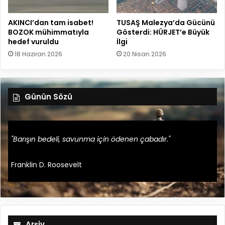
AKINCI’dan tam isabet!
TUSAŞ Malezya’da Gücünü
BOZOK mühimmatıyla
Gösterdi: HÜRJET’e Büyük
hedef vuruldu
İlgi
18 Haziran 2026
20 Nisan 2026
Günün Sözü
"Barışın bedeli, savunma için ödenen çabadır."
Franklin D. Roosevelt
Arşiv