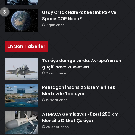
Uzay Ortak Harekât Resmi: RSP ve
Space COP Nedir?
7 gün önce
En Son Haberler
Türkiye damga vurdu: Avrupa’nın en
güçlü hava kuvvetleri
2 saat önce
Pentagon İnsansız Sistemleri Tek
Merkezde Topluyor
15 saat önce
ATMACA Gemisavar Füzesi 250 Km
Menzille Dikkat Çekiyor
20 saat önce