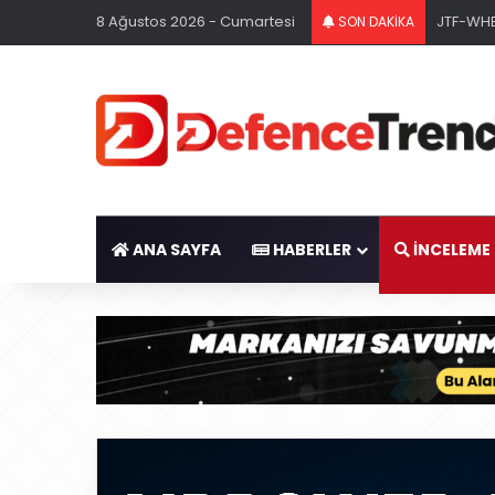
8 Ağustos 2026 - Cumartesi
JTF-WHE
SON DAKİKA
ANA SAYFA
HABERLER
İNCELEME