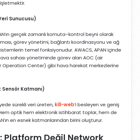
işletmektir.
Veri Sunucusu)
AN’ın gerçek zamanlı komuta–kontrol beyni olarak
ulması, görev yönetimi, bağlantı koordinasyonu ve ağ
u sistemlerin temel fonksiyonudur. AWACS, APAN içinde
. Hava sahası yönetiminde görev alan AOC (air
Operation Center) gibi hava harekat merkezlerine
ık Sensör Katmanı)
viyede sürekli veri üreten,
kill-web
’i besleyen ve geniş
 Hem optik hem elektronik istihbarat toplar, hem de
’ın en esnek katmanlarından birini oluşturur.
: Platform Değil Network