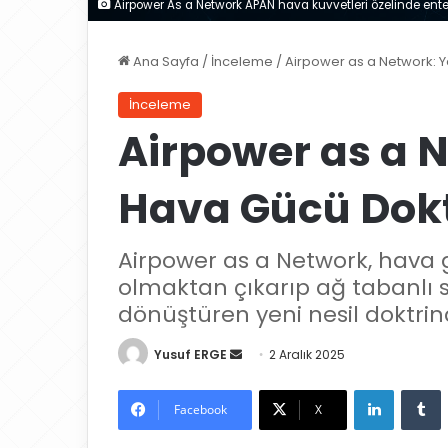
Airpower As a Network APAN hava kuvvetleri özelinde ent
Ana Sayfa
/
İnceleme
/
Airpower as a Network: Y
İnceleme
Airpower as a N
Hava Gücü Dokt
Airpower as a Network, hava
olmaktan çıkarıp ağ tabanlı 
dönüştüren yeni nesil doktrind
Yusuf ERGE
B
2 Aralık 2025
i
LinkedIn
Tumblr
r
Facebook
X
e