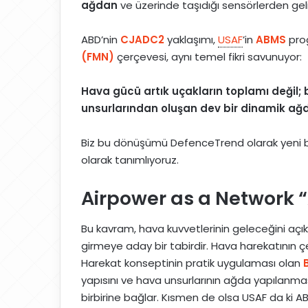
ağdan
ve üzerinde taşıdığı sensörlerden geli
ABD’nin
CJADC2
yaklaşımı,
USAF
’in
ABMS
pro
(FMN)
çerçevesi, aynı temel fikri savunuyor:
Hava gücü artık uçakların toplamı değil; b
unsurlarından oluşan dev bir dinamik ağd
Biz bu dönüşümü DefenceTrend olarak yeni b
olarak tanımlıyoruz.
Airpower as a Network 
Bu kavram, hava kuvvetlerinin geleceğini açık
girmeye aday bir tabirdir. Hava harekatının ç
Harekat konseptinin pratik uygulaması olan
yapısını ve hava unsurlarının ağda yapılanma
birbirine bağlar. Kısmen de olsa USAF da ki AB