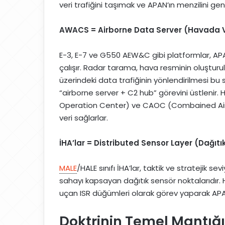
veri trafiğini taşımak ve APAN’ın menzilini gen
AWACS = Airborne Data Server (Havada 
E-3, E-7 ve G550 AEW&C gibi platformlar, AP
çalışır. Radar tarama, hava resminin oluştur
üzerindeki data trafiğinin yönlendirilmesi b
“airborne server + C2 hub” görevini üstlenir
Operation Center) ve CAOC (Combained Air 
veri sağlarlar.
İHA’lar = Distributed Sensor Layer (Dağıt
MALE
/HALE sınıfı İHA’lar, taktik ve stratejik se
sahayı kapsayan dağıtık sensör noktalarıdır.
uçan ISR düğümleri olarak görev yaparak APAN
Doktrinin Temel Mantığı