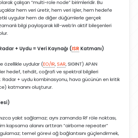
olarak çalışan “multi-role node” birimleridir. Bu
uçaklar hem veri üretir, hem veri işler, hem hedefe
etki uygular hem de diğer düğümlerle gerçek
zamanlı bilgi paylaşarak kill-web’in aktif bileşenleri
olur.
Radar + Uydu = Veri Kaynağı (
ISR
Katmanı)
e özellikle uydular (
EO/IR
,
SAR
, SIGINT) APAN
ler hedef, tehdit, coğrafi ve spektral bilgileri
lar. Radar + uydu kombinasyonu, hava gücünün en kritik
e) katmanını oluşturur.
esi)
nızca yakıt sağlamaz; aynı zamanda RF röle noktası,
şim kapsama alanını arttıran “airborne repeater”
ygulamaz; temel görevi ağ bağlantısını güçlendirmek,