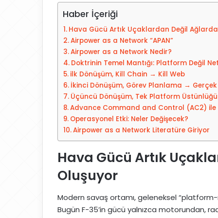
-
Haber İçeriği
p
o
Hava Gücü Artık Uçaklardan Değil Ağlarda
s
Airpower as a Network “APAN”
t
Airpower as a Network Nedir?
a
Doktrinin Temel Mantığı: Platform Değil N
g
ilk Dönüşüm, Kill Chain → Kill Web
ö
İkinci Dönüşüm, Görev Planlama → Gerçek 
n
Üçüncü Dönüşüm, Tek Platform Üstünlüğü 
d
Advance Command and Control (AC2) ile
e
Operasyonel Etki: Neler Değişecek?
r
Airpower as a Network Literatüre Giriyor
m
Hava Gücü Artık Uçakla
e
k
Oluşuyor
Modern savaş ortamı, geleneksel “platform-me
Bugün F-35’in gücü yalnızca motorundan, rad