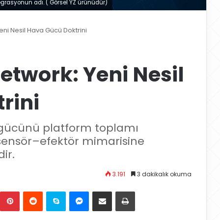
egrasyonun adı. ( Görsel YZ ürünüdür)
eni Nesil Hava Gücü Doktrini
etwork: Yeni Nesil
rini
 gücünü platform toplamı
sensör–efektör mimarisine
ir.
3.191
3 dakikalık okuma
Pinterest
Reddit
Skype
Messenger
E-Posta ile paylaş
Yazdır