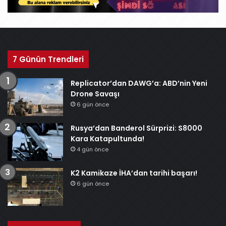
7 Günün Trendleri
Replicator’dan DAWG’a: ABD’nin Yeni
Drone Savaşı
6 gün önce
Rusya’dan Banderol Sürprizi: S8000
Kara Katapultunda!
4 gün önce
K2 Kamikaze İHA’dan tarihi başarı!
6 gün önce