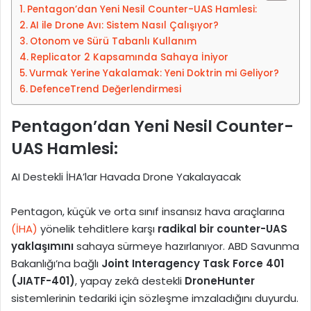
Pentagon’dan Yeni Nesil Counter-UAS Hamlesi:
o
AI ile Drone Avı: Sistem Nasıl Çalışıyor?
s
Otonom ve Sürü Tabanlı Kullanım
t
Replicator 2 Kapsamında Sahaya İniyor
a
Vurmak Yerine Yakalamak: Yeni Doktrin mi Geliyor?
g
DefenceTrend Değerlendirmesi
ö
n
Pentagon’dan Yeni Nesil Counter-
d
UAS Hamlesi:
e
r
AI Destekli İHA’lar Havada Drone Yakalayacak
m
e
Pentagon, küçük ve orta sınıf insansız hava araçlarına
k
(İHA)
yönelik tehditlere karşı
radikal bir counter-UAS
yaklaşımını
sahaya sürmeye hazırlanıyor. ABD Savunma
Bakanlığı’na bağlı
Joint Interagency Task Force 401
(JIATF-401)
, yapay zekâ destekli
DroneHunter
sistemlerinin tedariki için sözleşme imzaladığını duyurdu.