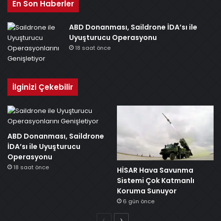
En Son Haberler
ABD Donanması, Saildrone İDA’sı ile
Uyuşturucu Operasyonu
18 saat önce
İlginizi Çekebilir
ABD Donanması, Saildrone
İDA’sı ile Uyuşturucu
Operasyonu
18 saat önce
HİSAR Hava Savunma
Sistemi Çok Katmanlı
Koruma Sunuyor
6 gün önce
Önceki
Sonraki