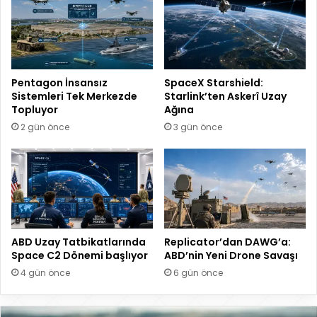
Pentagon İnsansız
SpaceX Starshield:
Sistemleri Tek Merkezde
Starlink’ten Askerî Uzay
Topluyor
Ağına
2 gün önce
3 gün önce
ABD Uzay Tatbikatlarında
Replicator’dan DAWG’a:
Space C2 Dönemi başlıyor
ABD’nin Yeni Drone Savaşı
4 gün önce
6 gün önce