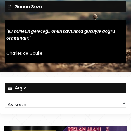
Günün Sözü
"
Bir milletin geleceği, onun savunma gücüyle doğru
orantılıdır.
"
Charles de Gaulle
Arşiv
A
r
ş
i
v