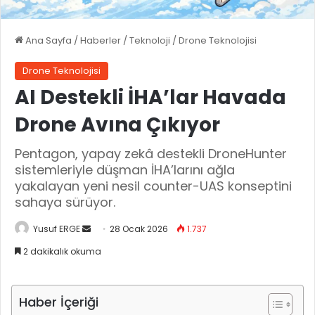
Ana Sayfa
/
Haberler
/
Teknoloji
/
Drone Teknolojisi
Drone Teknolojisi
AI Destekli İHA’lar Havada
Drone Avına Çıkıyor
Pentagon, yapay zekâ destekli DroneHunter
sistemleriyle düşman İHA’larını ağla
yakalayan yeni nesil counter-UAS konseptini
sahaya sürüyor.
Yusuf ERGE
B
28 Ocak 2026
1.737
i
2 dakikalık okuma
r
e
-
Haber İçeriği
p