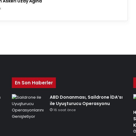
n Askerî Uzay Ağına
e
En Son Haberler
n
ABD Donanması, Saildrone İDA’sı
ile Uyuşturucu Operasyonu
16 saat önce
H
S
K