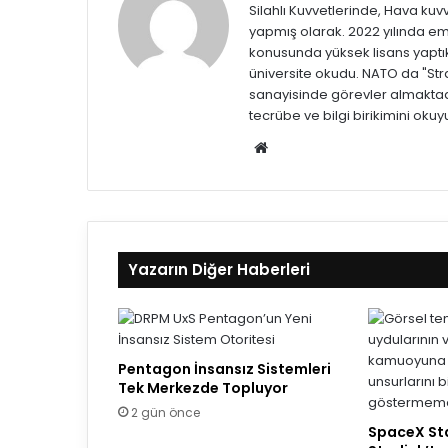
Silahlı Kuvvetlerinde, Hava kuv
yapmış olarak. 2022 yılında emek
konusunda yüksek lisans yaptıkt
üniversite okudu. NATO da "Str
sanayisinde görevler almaktadı
tecrübe ve bilgi birikimini okuy
W
eb
sit
esi
Yazarın Diğer Haberleri
Pentagon İnsansız Sistemleri
Tek Merkezde Topluyor
2 gün önce
SpaceX Sta