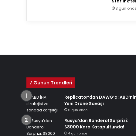
Starlink’te
3 gün önc
7 Günün Trendleri
Replicator’dan DAWG’a: ABD’ni
Yeni Drone Savaşı
6 gün önce
Rusya’dan Banderol Sürprizi:
S8000 Kara Katapultunda!
4 gün önce