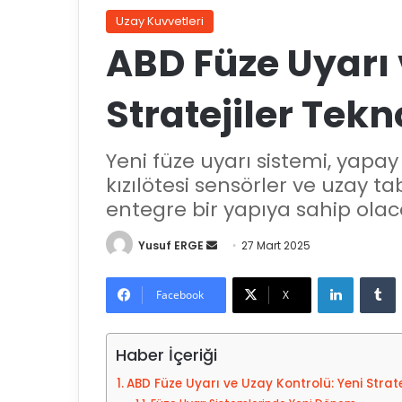
Uzay Kuvvetleri
ABD Füze Uyarı 
Stratejiler Tekn
Yeni füze uyarı sistemi, yapay 
kızılötesi sensörler ve uzay ta
entegre bir yapıya sahip olac
Yusuf ERGE
B
27 Mart 2025
i
LinkedIn
Tumblr
r
Facebook
X
e
-
Haber İçeriği
p
o
ABD Füze Uyarı ve Uzay Kontrolü: Yeni Strate
s