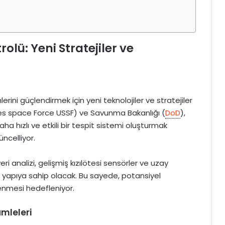
olü: Yeni Stratejiler ve
erini güçlendirmek için yeni teknolojiler ve stratejiler
ates space Force USSF) ve Savunma Bakanlığı (
DoD
),
aha hızlı ve etkili bir tespit sistemi oluşturmak
ncelliyor.
ri analizi, gelişmiş kızılötesi sensörler ve uzay
r yapıya sahip olacak. Bu sayede, potansiyel
enmesi hedefleniyor.
amleleri