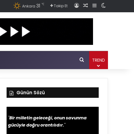
℃
31
Giriş
Rastgele Haber Ok
Kenar Bölmesi
Dış görünüm
Takip Et
Ankara
Ara
TREND
Günün Sözü
"
Bir milletin geleceği, onun savunma
gücüyle doğru orantılıdır.
"