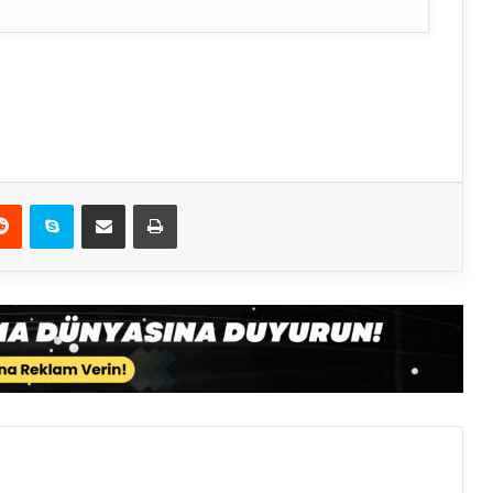
Reddit
Skype
E-Posta ile paylaş
Yazdır