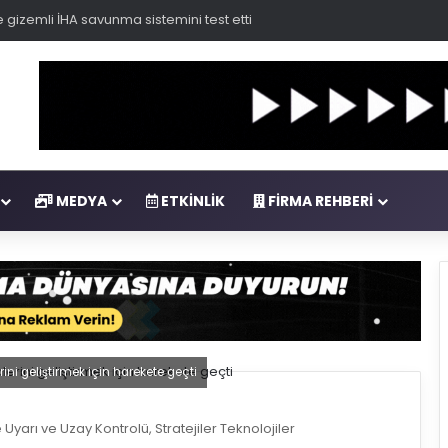
 gizemli İHA savunma sistemini test etti
MEDYA
ETKINLIK
FIRMA REHBERI
i geliştirmek için harekete geçti
Uyarı ve Uzay Kontrolü, Stratejiler Teknolojiler