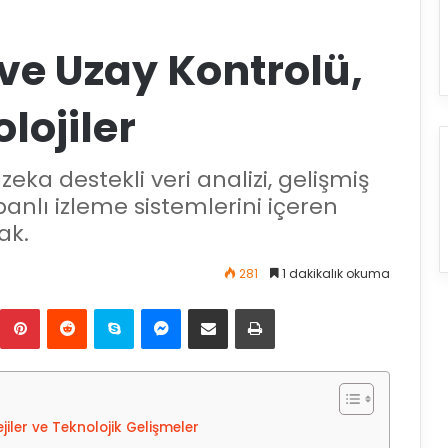
ve Uzay Kontrolü,
olojiler
zeka destekli veri analizi, gelişmiş
banlı izleme sistemlerini içeren
ak.
281
1 dakikalık okuma
Pinterest
Reddit
Skype
Messenger
E-Posta ile paylaş
Yazdır
jiler ve Teknolojik Gelişmeler