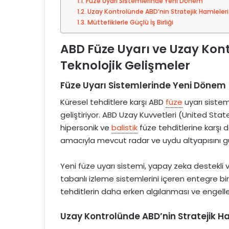
Füze Uyarı Sistemlerinde Yeni Dönem
t
Uzay Kontrolünde ABD’nin Stratejik Hamleleri
a
Müttefiklerle Güçlü İş Birliği
g
ABD Füze Uyarı ve Uzay Kontr
ö
n
Teknolojik Gelişmeler
d
e
Füze Uyarı Sistemlerinde Yeni Dönem
r
Küresel tehditlere karşı ABD
füze
uyarı sisteml
m
geliştiriyor. ABD Uzay Kuvvetleri (United St
e
hipersonik ve
balistik
füze tehditlerine karşı d
k
amacıyla mevcut radar ve uydu altyapısını gü
Yeni füze uyarı sistemi, yapay zeka destekli ve
tabanlı izleme sistemlerini içeren entegre bi
tehditlerin daha erken algılanması ve engell
Uzay Kontrolünde ABD’nin Stratejik H