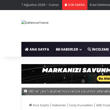
7 Ağustos 2026 - Cuma
Erez Defense
SON DAKİKA
ANA SAYFA
HABERLER
İNCELEME
ABD nin yeni hükümeti hava ve füze savunma yeteneklerin
Ana Sayfa
/
Haberler
/
Uzay Kuvvetleri
/
ABD Füze 