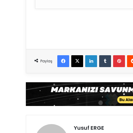
Facebook
X
LinkedIn
Tumblr
Pinterest
Paylaş
Yusuf ERGE