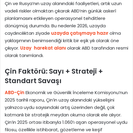
Çin ve Rusya’nın uzay alanındaki faaliyetleri, artık uzun
vadeli riskler olmaktan çıkarak ABD’nin günlük askerî
planlamasını etkileyen operasyonel tehditlere
dönüşmüş durumda. Bu nedenle 2026, uzayda
caydırıcılıktan ziyade
uzayda çatışmaya hazır
olma
yaklaşımının benimsendiği kritik bir eşik yılı olarak öne
çıkıyor.
Uzay
harekat alanı
olarak ABD tarafından resmi
olarak tanımlandı.
Çin Faktörü: Sayı + Strateji +
Standart Savaşı
ABD-Çin
Ekonomik ve Güvenlik İnceleme Komisyonu’nun
2025 tarihli raporu, Çin’in uzay alanındaki yükselişini
yalnızca uydu sayısındaki artış üzerinden değil, çok
katmanlı bir stratejik meydan okuma olarak ele alıyor.
Çin’in 2025 ortası itibarıyla 1.060’ı aşan operasyonel uydu
filosu, özellikle istihbarat, gözetleme ve keşif