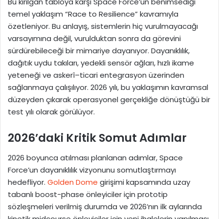
Bu kırılgan tabloya karşı Space Force’un benimsediği
temel yaklaşım “Race to Resilience” kavramıyla
özetleniyor. Bu anlayış, sistemlerin hiç vurulmayacağı
varsayımına değil, vurulduktan sonra da görevini
sürdürebileceği bir mimariye dayanıyor. Dayanıklılık,
dağıtık uydu takıları, yedekli sensör ağları, hızlı ikame
yeteneği ve askerî–ticari entegrasyon üzerinden
sağlanmaya çalışılıyor. 2026 yılı, bu yaklaşımın kavramsal
düzeyden çıkarak operasyonel gerçekliğe dönüştüğü bir
test yılı olarak görülüyor.
2026’daki Kritik Somut Adımlar
2026 boyunca atılması planlanan adımlar, Space
Force’un dayanıklılık vizyonunu somutlaştırmayı
hedefliyor.
Golden Dome
girişimi kapsamında uzay
tabanlı boost-phase önleyiciler için prototip
sözleşmeleri verilmiş durumda ve 2026’nın ilk aylarında
kinetik midcourse önleyiciler için yeni ihalelerin yapılması