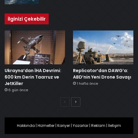
İlginizi Çekebilir
Ukrayna’dan İHA Devrimi:
Replicator’dan DAWG’a:
600 km Derin Taarruz ve
ABD’nin Yeni Drone Savaşı
JetKiller
1 hafta önce
6 gün önce
Önceki
Sonraki
Hakkında
|
Hizmetler
|
Kariyer
|
Yazarlar
|
Reklam
|
İletişim