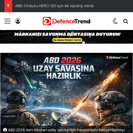
ABD Ordusu HERO 120 için ek sipariş verdi
Menü
Giriş
Dış gö
A
ABD 2026 dan itibaren uzay savaşı için hazırlıklarını tamamlamayı