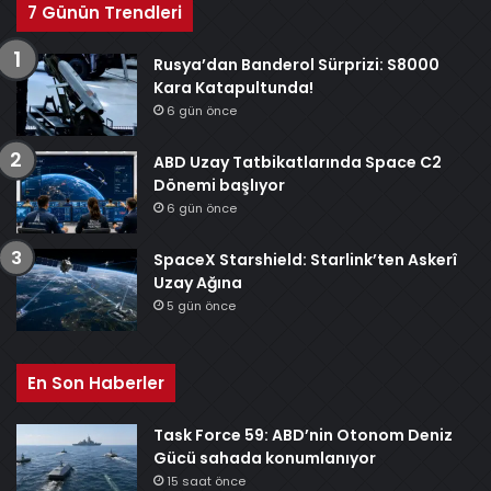
7 Günün Trendleri
Rusya’dan Banderol Sürprizi: S8000
Kara Katapultunda!
6 gün önce
ABD Uzay Tatbikatlarında Space C2
Dönemi başlıyor
6 gün önce
SpaceX Starshield: Starlink’ten Askerî
Uzay Ağına
5 gün önce
En Son Haberler
Task Force 59: ABD’nin Otonom Deniz
Gücü sahada konumlanıyor
15 saat önce