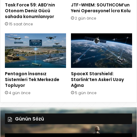
Task Force 59: ABD’nin
JTF-WHEM: SOUTHCOM’un
Otonom Deniz Gücü
Yeni Operasyonel İcra Kolu
sahada konumlanıyor
2 gün önce
15 saat önce
Pentagon İnsansız
SpaceX Starshield:
Sistemleri Tek Merkezde
Starlink’ten Askerî Uzay
Topluyor
Ağına
4 gün önce
5 gün önce
Günün Sözü