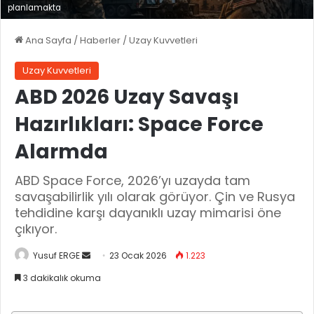
planlamakta
Ana Sayfa
/
Haberler
/
Uzay Kuvvetleri
Uzay Kuvvetleri
ABD 2026 Uzay Savaşı
Hazırlıkları: Space Force
Alarmda
ABD Space Force, 2026’yı uzayda tam
savaşabilirlik yılı olarak görüyor. Çin ve Rusya
tehdidine karşı dayanıklı uzay mimarisi öne
çıkıyor.
Yusuf ERGE
B
23 Ocak 2026
1.223
i
3 dakikalık okuma
r
e