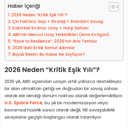
-
Haber İçeriği
p
2026 Neden “Kritik Eşik Yılı”?
o
Çin Faktörü: Sayı + Strateji + Standart Savaşı
s
Doktrinel Kırılma: Uzay = Harp Sahası
t
ABD’nin Mevcut Uzay Yetkinlikleri (Ama Kırılgan)
a
“Race to Resilience”: 2026’nın Ana Teması
g
2026’daki Kritik Somut Adımlar
ö
Büyük Resim: Bu Haber Ne Söylüyor?
n
d
2026 Neden “Kritik Eşik Yılı”?
e
r
2026 yılı, ABD açısından uzayın artık yalnızca destekleyici
m
bir alan olmaktan çıktığı ve doğrudan bir savaş sahası
e
olarak ele alındığı dönüm noktası olarak değerlendiriliyor.
k
U.S. Space Force,
bu yılı bir modernizasyon veya
kavramsal hazırlık süreci olarak değil, fiilî savaşabilirlik
seviyesine geçişin başlangıcı olarak tanımlıyor.