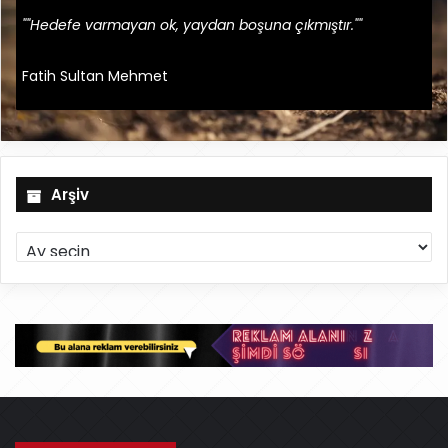
""Hedefe varmayan ok, yaydan boşuna çıkmıştır.""
Fatih Sultan Mehmet
Arşiv
A
r
ş
i
v