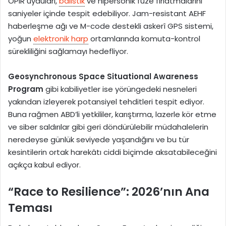
OPIR uyduları,
balistik
ve hipersonik füze fırlatmalarını
saniyeler içinde tespit edebiliyor. Jam-resistant AEHF
haberleşme ağı ve M-code destekli askerî GPS sistemi,
yoğun
elektronik harp
ortamlarında komuta-kontrol
sürekliliğini sağlamayı hedefliyor.
Geosynchronous Space Situational Awareness
Program
gibi kabiliyetler ise yörüngedeki nesneleri
yakından izleyerek potansiyel tehditleri tespit ediyor.
Buna rağmen ABD’li yetkililer, karıştırma, lazerle kör etme
ve siber saldırılar gibi geri döndürülebilir müdahalelerin
neredeyse günlük seviyede yaşandığını ve bu tür
kesintilerin ortak harekâtı ciddi biçimde aksatabileceğini
açıkça kabul ediyor.
“Race to Resilience”: 2026’nın Ana
Teması