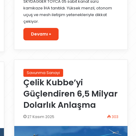
SKYDAGGER TOYCA 05 sabit kanat sürü
kamikaze İHA tanıtıldı. Yüksek menzil, otonom
uçuş ve mesh iletişim yetenekleriyle dikkat
çekiyor.
Devamı »
Savunma Sanayi
Çelik Kubbe’yi
Güçlendiren 6,5 Milyar
Dolarlık Anlaşma
27 Kasım 2025
303