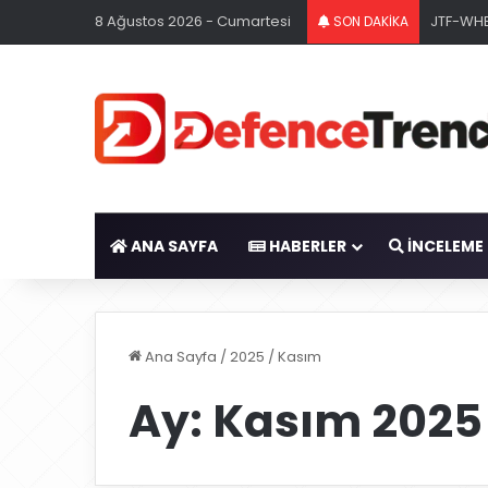
8 Ağustos 2026 - Cumartesi
ABD Don
SON DAKİKA
ANA SAYFA
HABERLER
İNCELEME
Ana Sayfa
/
2025
/
Kasım
Ay:
Kasım 2025