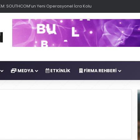
anması, Saildrone İDA’sı ile Uyuşturucu Operasyonu
MEDYA
ETKINLIK
FIRMA REHBERI