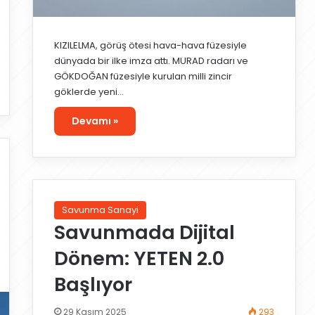
KIZILELMA, görüş ötesi hava-hava füzesiyle
dünyada bir ilke imza attı. MURAD radarı ve
GÖKDOĞAN füzesiyle kurulan milli zincir
göklerde yeni…
Devamı »
Savunma Sanayi
Savunmada Dijital
Dönem: YETEN 2.0
Başlıyor
29 Kasım 2025
293