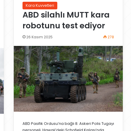
Kara Kuvvetleri
ABD silahlı MUTT kara
robotunu test ediyor
26 Kasım 2025
278
ABD Pasifik Ordusu’na bağlı 8. Askeri Polis Tugayı
personeli, Hawaii’deki Schofield Kışlası’nda