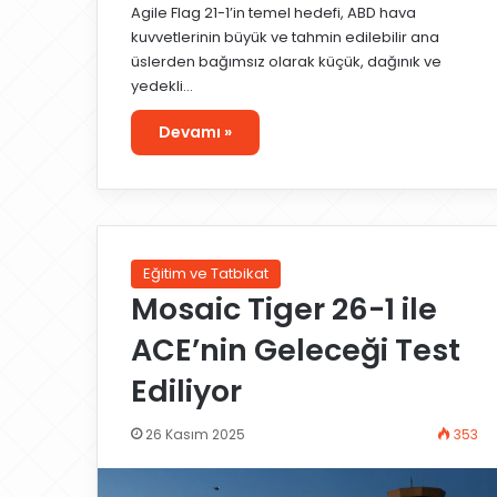
Agile Flag 21-1’in temel hedefi, ABD hava
kuvvetlerinin büyük ve tahmin edilebilir ana
üslerden bağımsız olarak küçük, dağınık ve
yedekli…
Devamı »
Eğitim ve Tatbikat
Mosaic Tiger 26-1 ile
ACE’nin Geleceği Test
Ediliyor
26 Kasım 2025
353