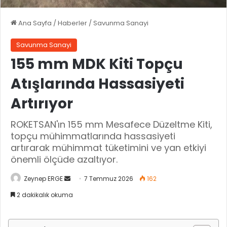
Ana Sayfa
/
Haberler
/
Savunma Sanayi
Savunma Sanayi
155 mm MDK Kiti Topçu
Atışlarında Hassasiyeti
Artırıyor
ROKETSAN'ın 155 mm Mesafece Düzeltme Kiti,
topçu mühimmatlarında hassasiyeti
artırarak mühimmat tüketimini ve yan etkiyi
önemli ölçüde azaltıyor.
Zeynep ERGE
B
7 Temmuz 2026
162
i
2 dakikalık okuma
r
e