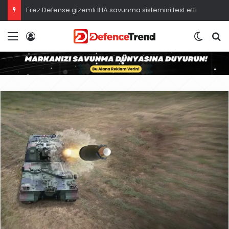
Erez Defense gizemli İHA savunma sistemini test etti
Menü
Giriş
Dış gö
A