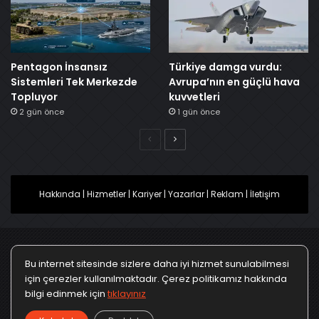
Pentagon İnsansız
Türkiye damga vurdu:
Sistemleri Tek Merkezde
Avrupa’nın en güçlü hava
Topluyor
kuvvetleri
2 gün önce
1 gün önce
Önceki
Sonraki
Hakkında
|
Hizmetler
|
Kariyer
|
Yazarlar
|
Reklam
|
İletişim
Bu internet sitesinde sizlere daha iyi hizmet sunulabilmesi
Ana Sayfa
Gizlilik Politikası
Çerez Politikası
için çerezler kullanılmaktadır. Çerez politikamız hakkında
bilgi edinmek için
tıklayınız
Türkçe
Kullanım Koşulları
KVKK Politikası
▼