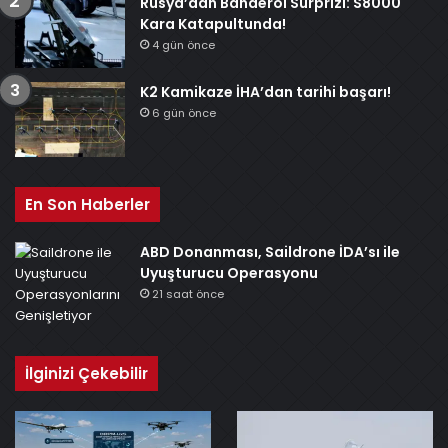
Rusya’dan Banderol Sürprizi: S8000
Kara Katapultunda!
4 gün önce
K2 Kamikaze İHA’dan tarihi başarı!
6 gün önce
En Son Haberler
ABD Donanması, Saildrone İDA’sı ile
Uyuşturucu Operasyonu
21 saat önce
İlginizi Çekebilir