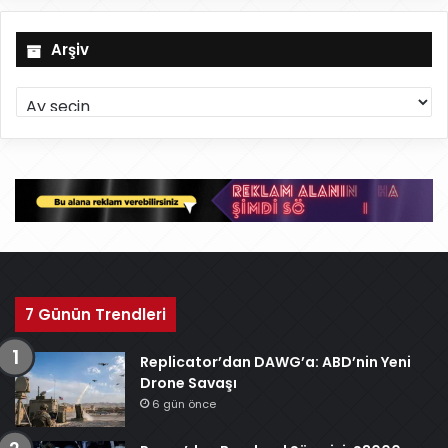
Arşiv
A
r
ş
i
v
7 Günün Trendleri
Replicator’dan DAWG’a: ABD’nin Yeni
Drone Savaşı
6 gün önce