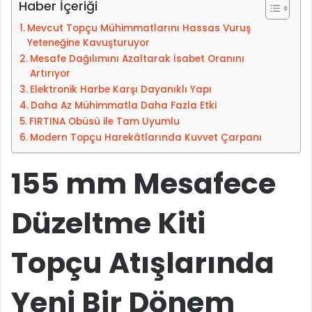
-
Haber İçeriği
p
Mevcut Topçu Mühimmatlarını Hassas Vuruş
o
Yeteneğine Kavuşturuyor
s
Mesafe Dağılımını Azaltarak İsabet Oranını
t
Artırıyor
a
Elektronik Harbe Karşı Dayanıklı Yapı
g
Daha Az Mühimmatla Daha Fazla Etki
ö
FIRTINA Obüsü ile Tam Uyumlu
n
Modern Topçu Harekâtlarında Kuvvet Çarpanı
d
e
155 mm Mesafece
r
m
Düzeltme Kiti
e
k
Topçu Atışlarında
Yeni Bir Dönem