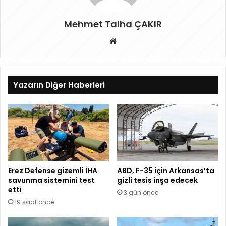
Mehmet Talha ÇAKIR
W
eb
sit
esi
Yazarın Diğer Haberleri
Erez Defense gizemli İHA
ABD, F-35 için Arkansas’ta
savunma sistemini test
gizli tesis inşa edecek
etti
3 gün önce
19 saat önce