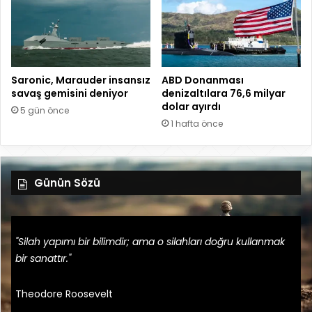
Saronic, Marauder insansız
ABD Donanması
savaş gemisini deniyor
denizaltılara 76,6 milyar
dolar ayırdı
5 gün önce
1 hafta önce
Günün Sözü
"Silah yapımı bir bilimdir; ama o silahları doğru kullanmak
bir sanattır."
Theodore Roosevelt