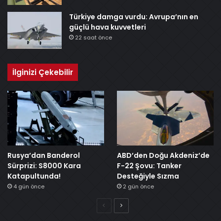
Türkiye damga vurdu: Avrupa’nın en
güçlü hava kuvvetleri
22 saat önce
İlginizi Çekebilir
Rusya’dan Banderol
ABD’den Doğu Akdeniz’de
Sürprizi: S8000 Kara
F-22 Şovu: Tanker
Katapultunda!
Desteğiyle Sızma
4 gün önce
2 gün önce
Önceki
Sonraki