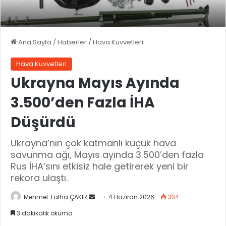
Ana Sayfa
/
Haberler
/
Hava Kuvvetleri
Hava Kuvvetleri
Ukrayna Mayıs Ayında
3.500’den Fazla İHA
Düşürdü
Ukrayna’nın çok katmanlı küçük hava
savunma ağı, Mayıs ayında 3.500’den fazla
Rus İHA’sını etkisiz hale getirerek yeni bir
rekora ulaştı.
Mehmet Talha ÇAKIR
B
4 Haziran 2026
334
i
3 dakikalık okuma
r