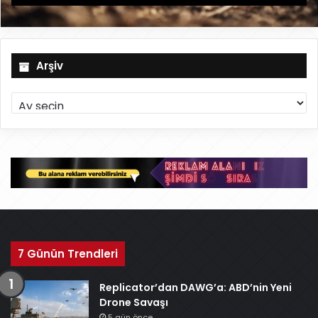
Arşiv
A
r
ş
i
v
7 Günün Trendleri
Replicator’dan DAWG’a: ABD’nin Yeni
Drone Savaşı
5 gün önce