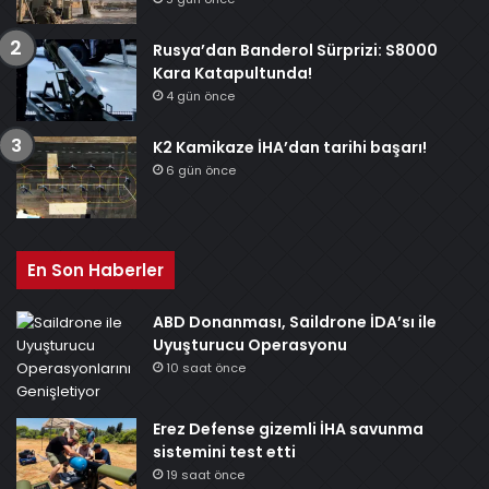
Rusya’dan Banderol Sürprizi: S8000
Kara Katapultunda!
4 gün önce
K2 Kamikaze İHA’dan tarihi başarı!
6 gün önce
En Son Haberler
ABD Donanması, Saildrone İDA’sı ile
Uyuşturucu Operasyonu
10 saat önce
Erez Defense gizemli İHA savunma
sistemini test etti
19 saat önce