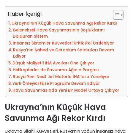
e
-
Haber İçeriği
p
Ukrayna’nın Küçük Hava Savunma Ağı Rekor Kırdı
o
Geleneksel Hava Savunmasının Boşluklarını
s
Dolduran Sistem
t
İnsansız Sistemler Kuvvetleri Kritik Rol Üstleniyor
a
Rusya’nın Şahed ve Geranium Saldırıları Devam
g
Ediyor
ö
Düşük Maliyetli İHA Avcıları Öne Çıkıyor
n
Helikopterler de Savunma Ağının Parçası
d
Rusya Yeni Nesil Jet Motorlu İHA’lara Yöneliyor
e
Yerli Önleyici Füze Programı Devam Ediyor
r
Hava Savunmasında Yeni Bir Model Ortaya Çıkıyor
m
Ukrayna’nın Küçük Hava
e
k
Savunma Ağı Rekor Kırdı
Ukrayna Silahlı Kuvvetleri, Rusya’nın yoğun insansız hava