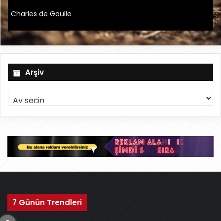
Charles de Gaulle
Arşiv
A
r
ş
i
v
7 Günün Trendleri