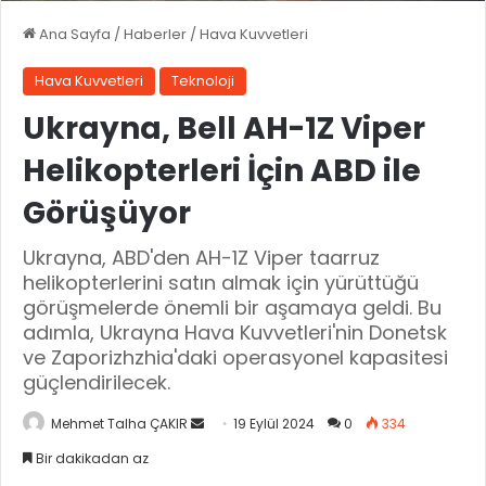
Ana Sayfa
/
Haberler
/
Hava Kuvvetleri
Hava Kuvvetleri
Teknoloji
Ukrayna, Bell AH-1Z Viper
Helikopterleri İçin ABD ile
Görüşüyor
Ukrayna, ABD'den AH-1Z Viper taarruz
helikopterlerini satın almak için yürüttüğü
görüşmelerde önemli bir aşamaya geldi. Bu
adımla, Ukrayna Hava Kuvvetleri'nin Donetsk
ve Zaporizhzhia'daki operasyonel kapasitesi
güçlendirilecek.
Mehmet Talha ÇAKIR
B
19 Eylül 2024
0
334
i
Bir dakikadan az
r