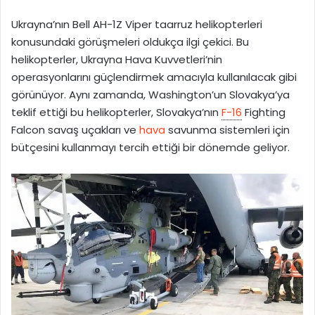
e
Ukrayna’nın Bell AH-1Z Viper taarruz helikopterleri
-
konusundaki görüşmeleri oldukça ilgi çekici. Bu
p
helikopterler, Ukrayna Hava Kuvvetleri’nin
o
operasyonlarını güçlendirmek amacıyla kullanılacak gibi
s
görünüyor. Aynı zamanda, Washington’un Slovakya’ya
t
teklif ettiği bu helikopterler, Slovakya’nın
F-16
Fighting
a
Falcon savaş uçakları ve
g
hava
savunma sistemleri için
ö
bütçesini kullanmayı tercih ettiği bir dönemde geliyor.
n
d
e
r
m
e
k