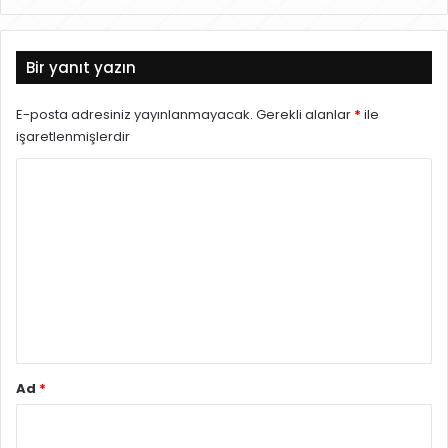
eb
sit
esi
Bir yanıt yazın
E-posta adresiniz yayınlanmayacak.
Gerekli alanlar
*
ile
işaretlenmişlerdir
Y
o
r
u
m
*
Ad
*