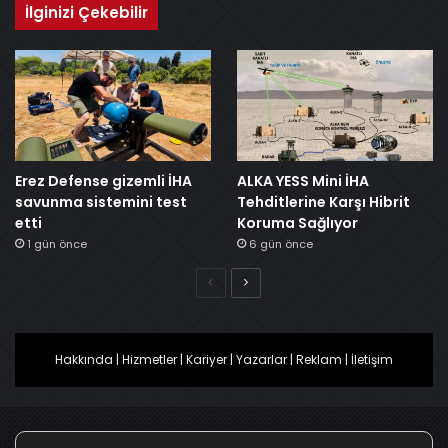
İlginizi Çekebilir
Erez Defense gizemli İHA
ALKA YESS Mini İHA
savunma sistemini test
Tehditlerine Karşı Hibrit
etti
Koruma Sağlıyor
1 gün önce
6 gün önce
Önceki
Sonraki
Hakkında
|
Hizmetler
|
Kariyer
|
Yazarlar
|
Reklam
|
İletişim