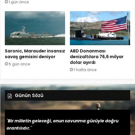
1 gün önce
Saronic, Marauder insansız
ABD Donanması
savaş gemisini deniyor
denizaltılara 76,6 milyar
dolar ayırdı
5 gün önce
1 hafta önce
Günün Sözü
"
Bir milletin geleceği, onun savunma gücüyle doğru
orantılıdır.
"