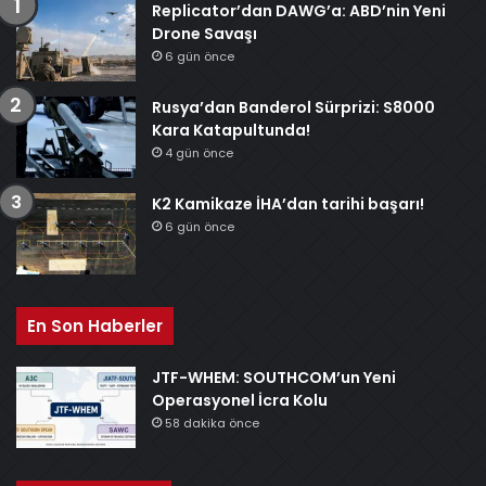
Replicator’dan DAWG’a: ABD’nin Yeni
Drone Savaşı
6 gün önce
Rusya’dan Banderol Sürprizi: S8000
Kara Katapultunda!
4 gün önce
K2 Kamikaze İHA’dan tarihi başarı!
6 gün önce
En Son Haberler
JTF-WHEM: SOUTHCOM’un Yeni
Operasyonel İcra Kolu
58 dakika önce