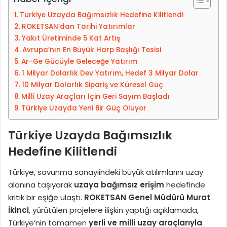
k
p
Türkiye Uzayda Bağımsızlık Hedefine Kilitlendi
i
o
ROKETSAN’dan Tarihi Yatırımlar
p
s
Yakıt Üretiminde 5 Kat Artış
e
t
Avrupa’nın En Büyük Harp Başlığı Tesisi
d
a
Ar-Ge Gücüyle Geleceğe Yatırım
i
g
1 Milyar Dolarlık Dev Yatırım, Hedef 3 Milyar Dolar
n
ö
10 Milyar Dolarlık Sipariş ve Küresel Güç
n
Milli Uzay Araçları İçin Geri Sayım Başladı
d
Türkiye Uzayda Yeni Bir Güç Oluyor
e
r
Türkiye Uzayda Bağımsızlık
m
Hedefine Kilitlendi
e
k
Türkiye, savunma sanayiindeki büyük atılımlarını uzay
alanına taşıyarak
uzaya bağımsız erişim
hedefinde
kritik bir eşiğe ulaştı.
ROKETSAN Genel Müdürü Murat
İkinci
, yürütülen projelere ilişkin yaptığı açıklamada,
Türkiye’nin tamamen
yerli ve milli uzay araçlarıyla