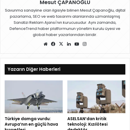
Mesut ÇAPANOĞLU
Savunma sanayiine olan ilgisiyle bilinen Mesut Çapanoğlu, dijital
pazarlama, SEO ve web tasarımı alanlarında uzmanlaşmış
Sanatizi Reklam Ajansı'nın kurucusudur. Aynı zamanda,
DefenceTrend haber platformunun yönetim kurulu üyesi ve
global haber yazarlarından biridir.
W
Fa
X
Lin
Yo
Ins
eb
ce
ke
uT
ta
sit
bo
dIn
ub
gr
esi
ok
e
a
Yazarın Diğer Haberleri
m
Türkiye damga vurdu:
ASELSAN’dan kritik
Avrupa’nın en güçlü hava
teknoloji: Kızılötesi
kuvvetleri
dedektör