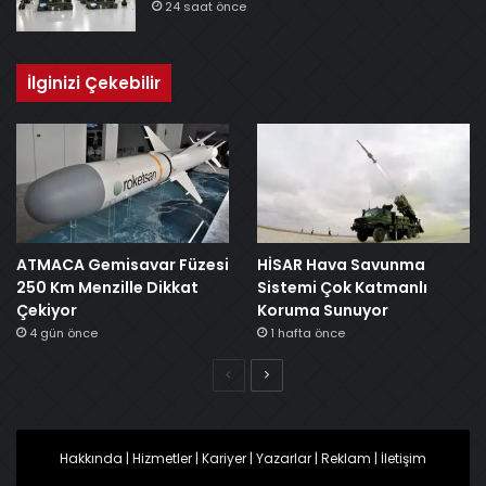
24 saat önce
İlginizi Çekebilir
ATMACA Gemisavar Füzesi
HİSAR Hava Savunma
250 Km Menzille Dikkat
Sistemi Çok Katmanlı
Çekiyor
Koruma Sunuyor
4 gün önce
1 hafta önce
Önceki
Sonraki
Hakkında
|
Hizmetler
|
Kariyer
|
Yazarlar
|
Reklam
|
İletişim