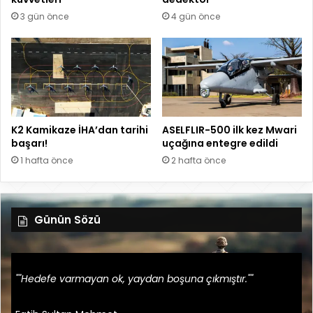
3 gün önce
4 gün önce
K2 Kamikaze İHA’dan tarihi
ASELFLIR-500 ilk kez Mwari
başarı!
uçağına entegre edildi
1 hafta önce
2 hafta önce
Günün Sözü
""Hedefe varmayan ok, yaydan boşuna çıkmıştır.""