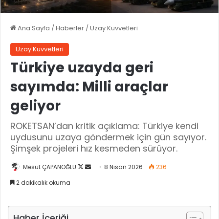
Ana Sayfa
/
Haberler
/
Uzay Kuvvetleri
Uzay Kuvvetleri
Türkiye uzayda geri
sayımda: Milli araçlar
geliyor
ROKETSAN’dan kritik açıklama: Türkiye kendi
uydusunu uzaya göndermek için gün sayıyor.
Şimşek projeleri hız kesmeden sürüyor.
Mesut ÇAPANOĞLU
X
B
8 Nisan 2026
236
'
i
2 dakikalık okuma
i
r
t
e
a
-
Haber İçeriği