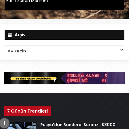
Fatih Sultan Mehmet
Arşiv
A
r
ş
i
v
7 Günün Trendleri
Rusya’dan Banderol Sürprizi: S8000