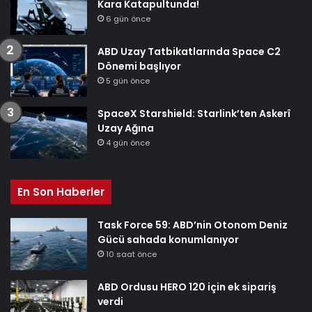
Kara Katapultunda!
6 gün önce
ABD Uzay Tatbikatlarında Space C2
Dönemi başlıyor
5 gün önce
SpaceX Starshield: Starlink’ten Askerî
Uzay Ağına
4 gün önce
En Son Haberler
Task Force 59: ABD’nin Otonom Deniz
Gücü sahada konumlanıyor
10 saat önce
ABD Ordusu HERO 120 için ek sipariş
verdi