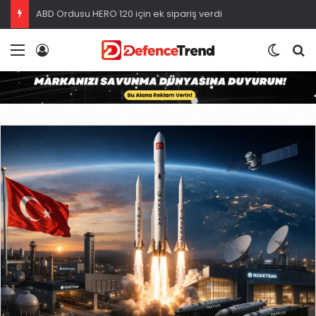
ABD Ordusu HERO 120 için ek sipariş verdi
Menü
Giriş
Dış gö
A