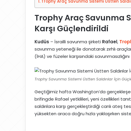
Trophy Araç Savunma Sistemi Üstten Saldırı
p
s
e
t
Trophy Araç Savunma Si
d
a
Karşı Güçlendirildi
i
g
n
ö
n
Kudüs
– İsrailli savunma şirketi
Rafael
,
Troph
d
savunma yeteneği ile donatarak zırhlı araçları
e
(İHA) ve füzeler karşısındaki savunmasızlığını
r
m
e
Trophy Savunma Sistemi Üstten Saldırılar İçin Güçle
k
Geçtiğimiz hafta Washington’da gerçekleş
brifingde Rafael yetkilileri, yeni özellikleri ta
saldırılara karşı gerçekleştirdiği canlı ateş t
yüksekten araca doğru hızla yaklaşırken sist