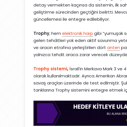
detay vermekten kaçınsa da sistemin, ilk sa
geliştirme sürecinden geçtiğini belirtti. Mevc
güncellemesi ile entegre edilebiliyor.
Trophy
, hem
elektronik harp
gibi “yumuşak s
gelen tehditleri yok eden aktif savunma yetene
ve aracın etrafına yerleştirilen dört
anten
pan
yalnızca tehdit araca zarar verecek düzeyde
Trophy sistemi
,
İsrail’in Merkava Mark 3 ve 4 
olarak kullanılmaktadır. Ayrıca Amerikan Abra
savaş araçları üzerinde de test edilmiştir. Ş
tanklarına Trophy sistemini entegre etmek iç