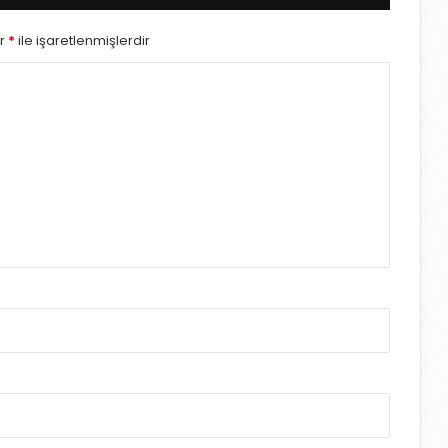
ar
*
ile işaretlenmişlerdir