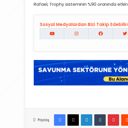
Rafael, Trophy sisteminin %90 oranında etki
Sosyal Medyalardan Bizi Takip Edebilirs
Facebook
X
LinkedIn
Tumblr
Pinterest
Paylaş