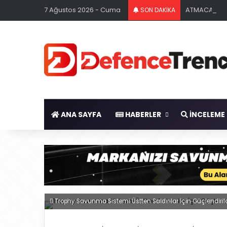
7 Ağustos 2026 - Cuma
ATMACA Gemi
SON DAKİKA
ANA SAYFA
HABERLER
İNCELEME
Trophy Savunma Sistemi Üstten Saldırılar İçin Güçlendiril