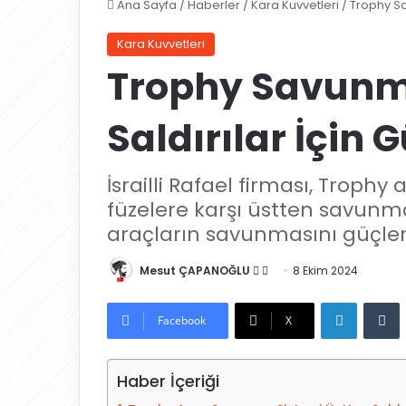
Ana Sayfa
/
Haberler
/
Kara Kuvvetleri
/
Trophy Sa
Kara Kuvvetleri
Trophy Savunma
Saldırılar İçin 
İsrailli Rafael firması, Trophy
füzelere karşı üstten savunma 
araçların savunmasını güçlen
Mesut ÇAPANOĞLU
X
B
8 Ekim 2024
'
i
LinkedIn
Tumblr
i
r
Facebook
X
t
e
a
-
Haber İçeriği
k
p
i
o