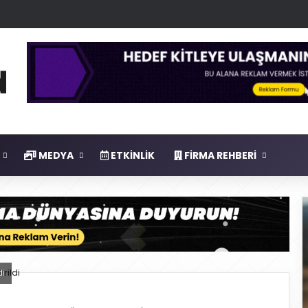
savar Füzesi 250 Km Menzille Dikkat Çekiyor
MEDYA
ETKINLIK
FIRMA REHBERI
di