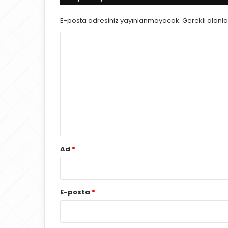
E-posta adresiniz yayınlanmayacak.
Gerekli alanl
Y
o
r
u
m
*
Ad
*
E-posta
*