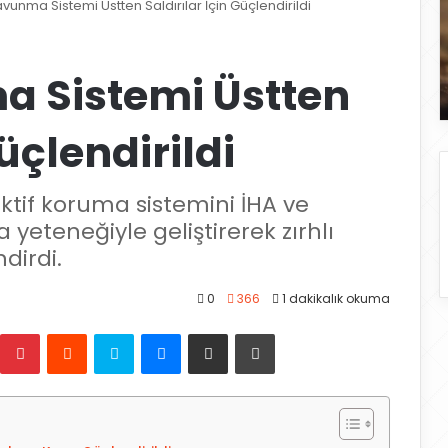
vunma Sistemi Üstten Saldırılar İçin Güçlendirildi
 Sistemi Üstten
Güçlendirildi
 aktif koruma sistemini İHA ve
yeteneğiyle geliştirerek zırhlı
dirdi.
0
366
1 dakikalık okuma
Pinterest
Reddit
Skype
Messenger
E-Posta ile paylaş
Yazdır