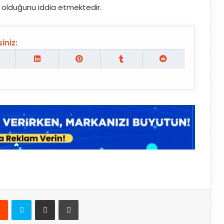
n olduğunu iddia etmektedir.
iniz:
Reddit
Skype
E-Posta ile paylaş
Yazdır