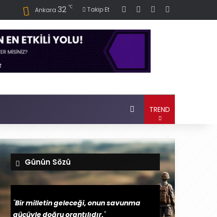
℃
32
Giriş
Rastgele Haber Oku
Kenar Bölmesi
Dış görünüm
Takip Et
Ankara
Ara
TREND
Günün Sözü
"
Bir milletin geleceği, onun savunma
gücüyle doğru orantılıdır.
"