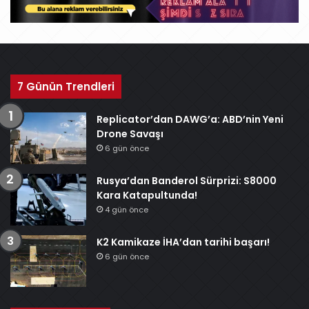
7 Günün Trendleri
Replicator’dan DAWG’a: ABD’nin Yeni
Drone Savaşı
6 gün önce
Rusya’dan Banderol Sürprizi: S8000
Kara Katapultunda!
4 gün önce
K2 Kamikaze İHA’dan tarihi başarı!
6 gün önce