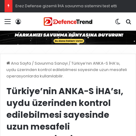
Erez Defense gizemli İHA savunma sistemini test etti
Menü
Giriş
Dış gö
A
Ana Sayfa
/
Savunma Sanayi
/
Türkiye’nin ANKA-S İHA’sı,
uydu üzerinden kontrol edilebilmesi sayesinde uzun mesafeli
operasyonlarda kullanılabilir.
Türkiye’nin ANKA-S İHA’sı,
uydu üzerinden kontrol
edilebilmesi sayesinde
uzun mesafeli