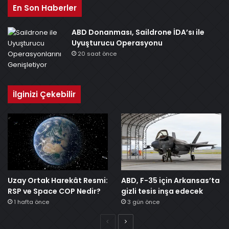
En Son Haberler
ABD Donanması, Saildrone İDA’sı ile
Uyuşturucu Operasyonu
20 saat önce
İlginizi Çekebilir
Uzay Ortak Harekât Resmi:
ABD, F-35 için Arkansas’ta
RSP ve Space COP Nedir?
gizli tesis inşa edecek
1 hafta önce
3 gün önce
Önceki
Sonraki