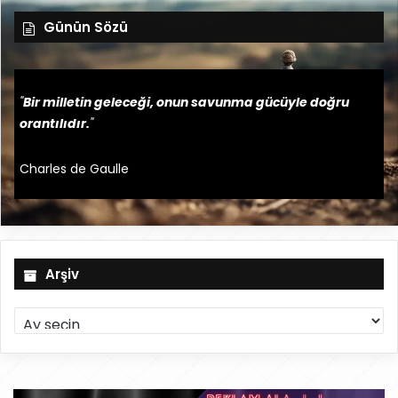
Günün Sözü
"
Bir milletin geleceği, onun savunma gücüyle doğru
orantılıdır.
"
Charles de Gaulle
Arşiv
A
r
ş
i
v