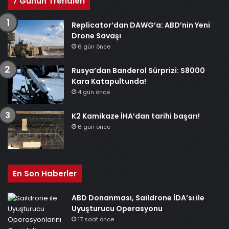
7 Günün Trendleri
Replicator’dan DAWG’a: ABD’nin Yeni
Drone Savaşı
6 gün önce
Rusya’dan Banderol Sürprizi: S8000
Kara Katapultunda!
4 gün önce
K2 Kamikaze İHA’dan tarihi başarı!
6 gün önce
En Son Haberler
ABD Donanması, Saildrone İDA’sı ile
Uyuşturucu Operasyonu
17 saat önce