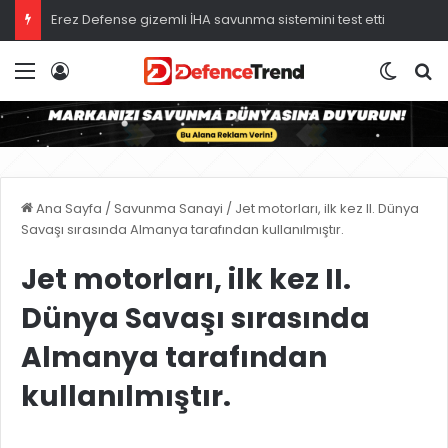
Erez Defense gizemli İHA savunma sistemini test etti
Menü
Giriş
Dış gö
A
Ana Sayfa
/
Savunma Sanayi
/
Jet motorları, ilk kez II. Dünya
Savaşı sırasında Almanya tarafından kullanılmıştır.
Jet motorları, ilk kez II.
Dünya Savaşı sırasında
Almanya tarafından
kullanılmıştır.