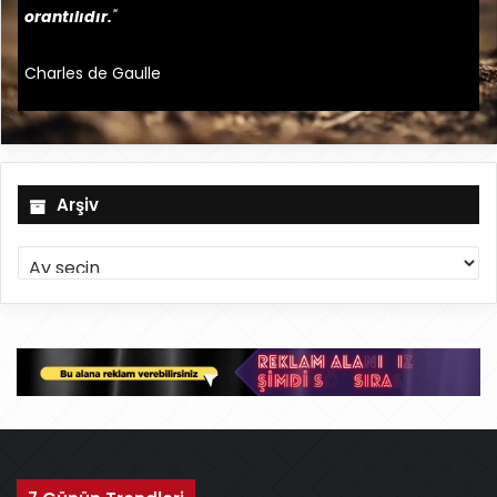
orantılıdır.
"
Charles de Gaulle
Arşiv
A
r
ş
i
v