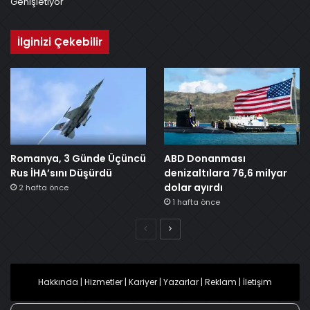
İlginizi Çekebilir
Romanya, 3 Günde Üçüncü
ABD Donanması
Rus İHA’sını Düşürdü
denizaltılara 76,6 milyar
dolar ayırdı
2 hafta önce
1 hafta önce
Önceki
Sonraki
Hakkında
|
Hizmetler
|
Kariyer
|
Yazarlar
|
Reklam
|
İletişim