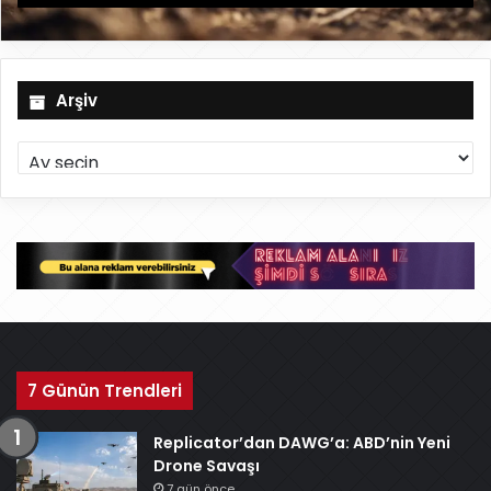
Arşiv
A
r
ş
i
v
7 Günün Trendleri
Replicator’dan DAWG’a: ABD’nin Yeni
Drone Savaşı
7 gün önce