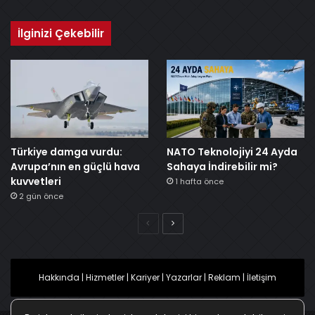
İlginizi Çekebilir
Türkiye damga vurdu:
NATO Teknolojiyi 24 Ayda
Avrupa’nın en güçlü hava
Sahaya İndirebilir mi?
kuvvetleri
1 hafta önce
2 gün önce
Önceki
Sonraki
Hakkında
|
Hizmetler
|
Kariyer
|
Yazarlar
|
Reklam
|
İletişim