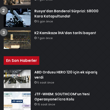
Rusya’dan Banderol Sürprizi: S8000
Kara Katapultunda!
5 gün önce
K2 Kamikaze İHA’dan tarihi başarı!
7 gün önce
En Son Haberler
ABD Ordusu HERO 120 için ek sipariş
verdi
5 saat önce
JTF-WHEM: SOUTHCOM’un Yeni
Operasyonel İcra Kolu
15 saat önce