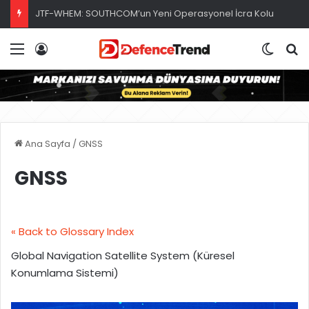
JTF-WHEM: SOUTHCOM’un Yeni Operasyonel İcra Kolu
Menü
Giriş
Dış gö
A
Ana Sayfa
/
GNSS
GNSS
« Back to Glossary Index
Global Navigation Satellite System (Küresel
Konumlama Sistemi)