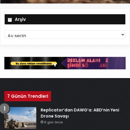
Arşiv
A
r
ş
i
v
7 Günün Trendleri
Replicator’dan DAWG’a: ABD’nin Yeni
Drone Savaşı
6 gün önce