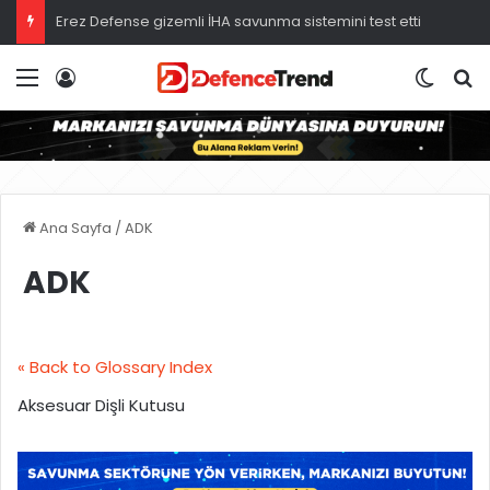
Erez Defense gizemli İHA savunma sistemini test etti
Menü
Giriş
Dış gö
A
Ana Sayfa
/
ADK
ADK
« Back to Glossary Index
Aksesuar Dişli Kutusu