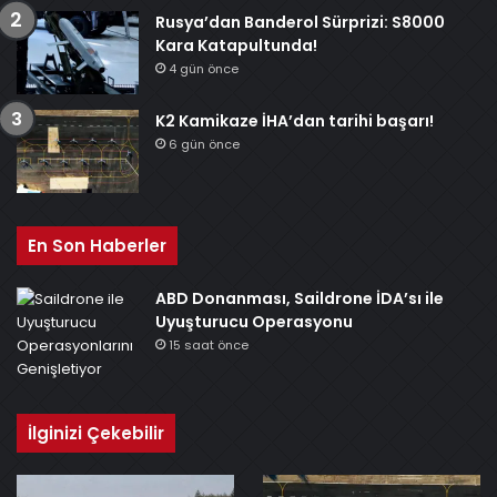
Rusya’dan Banderol Sürprizi: S8000
Kara Katapultunda!
4 gün önce
K2 Kamikaze İHA’dan tarihi başarı!
6 gün önce
En Son Haberler
ABD Donanması, Saildrone İDA’sı ile
Uyuşturucu Operasyonu
15 saat önce
İlginizi Çekebilir