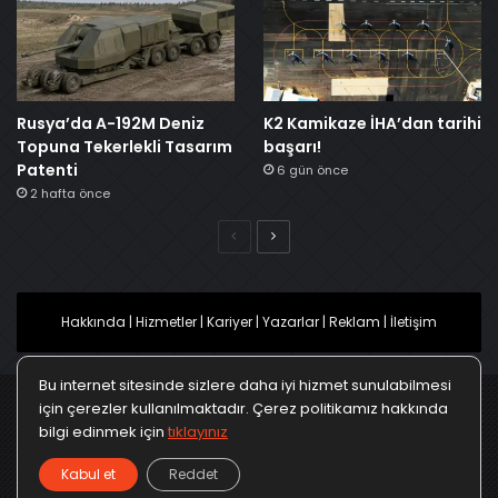
Rusya’da A-192M Deniz
K2 Kamikaze İHA’dan tarihi
Topuna Tekerlekli Tasarım
başarı!
Patenti
6 gün önce
2 hafta önce
Önceki
Sonraki
Hakkında
|
Hizmetler
|
Kariyer
|
Yazarlar
|
Reklam
|
İletişim
Bu internet sitesinde sizlere daha iyi hizmet sunulabilmesi
için çerezler kullanılmaktadır. Çerez politikamız hakkında
bilgi edinmek için
tıklayınız
Ana Sayfa
Gizlilik Politikası
Çerez Politikası
Kabul et
Reddet
Türkçe
Kullanım Koşulları
KVKK Politikası
▼