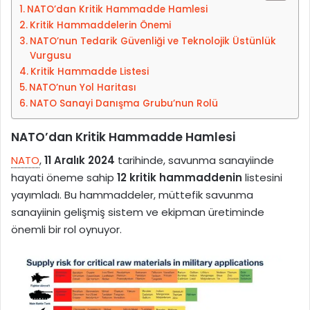
NATO’dan Kritik Hammadde Hamlesi
i
o
Kritik Hammaddelerin Önemi
p
s
NATO’nun Tedarik Güvenliği ve Teknolojik Üstünlük
e
t
Vurgusu
d
a
Kritik Hammadde Listesi
i
g
NATO’nun Yol Haritası
n
ö
NATO Sanayi Danışma Grubu’nun Rolü
n
d
NATO’dan Kritik Hammadde Hamlesi
e
NATO
,
11 Aralık 2024
tarihinde, savunma sanayiinde
r
hayati öneme sahip
12 kritik hammaddenin
listesini
m
yayımladı. Bu hammaddeler, müttefik savunma
e
sanayiinin gelişmiş sistem ve ekipman üretiminde
k
önemli bir rol oynuyor.