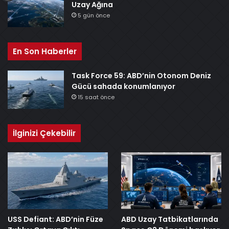
Uzay Ağına
5 gün önce
En Son Haberler
Task Force 59: ABD’nin Otonom Deniz
Gücü sahada konumlanıyor
15 saat önce
İlginizi Çekebilir
USS Defiant: ABD’nin Füze
ABD Uzay Tatbikatlarında