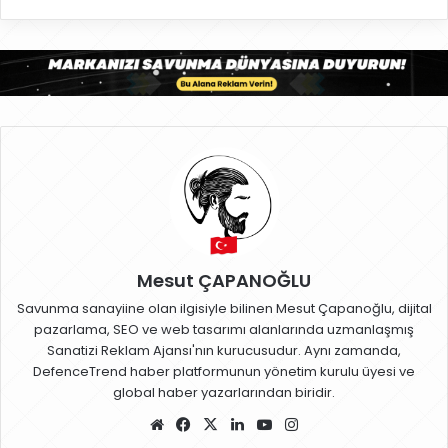
Mesut ÇAPANOĞLU
Savunma sanayiine olan ilgisiyle bilinen Mesut Çapanoğlu, dijital
pazarlama, SEO ve web tasarımı alanlarında uzmanlaşmış
Sanatizi Reklam Ajansı'nın kurucusudur. Aynı zamanda,
DefenceTrend haber platformunun yönetim kurulu üyesi ve
global haber yazarlarından biridir.
W
Fa
X
Lin
Yo
Ins