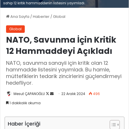
sahip 12 kritik hammaddenin listesini yayımladı.
Ana Sayfa
/
Haberler
/
Global
Global
NATO, Savunma İçin Kritik
12 Hammaddeyi Açıkladı
NATO, savunma sanayii için kritik olan 12
hammadde listesini yayımladı. Bu hamle,
müttefiklerin tedarik zincirlerini güçlendirmeyi
hedefliyor.
Mesut ÇAPANOĞLU
X
B
22 Aralık 2024
496
'
i
1 dakikalık okuma
i
r
t
e
a
-
Haber İçeriği
k
p