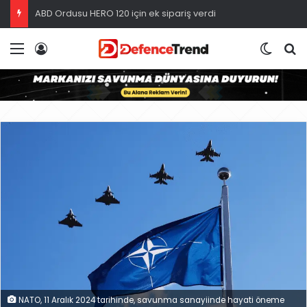
ABD Ordusu HERO 120 için ek sipariş verdi
Menü
Giriş
Dış gö
A
NATO, 11 Aralık 2024 tarihinde, savunma sanayiinde hayati öneme