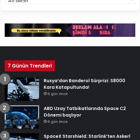
r
ş
i
v
7 Günün Trendleri
Rusya’dan Banderol Sürprizi: S8000
Kara Katapultunda!
6 gün önce
ABD Uzay Tatbikatlarında Space C2
Dönemi başlıyor
6 gün önce
SpaceX Starshield: Starlink’ten Askerî