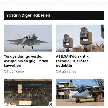
eb
ce
ke
uT
ta
sit
bo
dIn
ub
gr
esi
ok
e
a
Yazarın Diğer Haberleri
m
Türkiye damga vurdu:
ASELSAN’dan kritik
Avrupa’nın en güçlü hava
teknoloji: Kızılötesi
kuvvetleri
dedektör
3 gün önce
4 gün önce