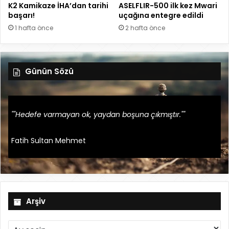
K2 Kamikaze İHA’dan tarihi
ASELFLIR-500 ilk kez Mwari
başarı!
uçağına entegre edildi
1 hafta önce
2 hafta önce
Günün Sözü
""Hedefe varmayan ok, yaydan boşuna çıkmıştır.""
Fatih Sultan Mehmet
Arşiv
A